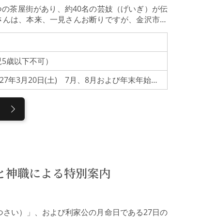
つの茶屋街があり、約40名の芸妓（げいぎ）が伝
さんは、本来、一見さんお断りですが、金沢市で
な体験プランを行っています。 【内容】芸妓の舞
◎ご参加の皆様へ＜注意事項＞金沢の茶屋街のお
り、通常、常連のお客様方のご紹介を通じてのみ
学児5歳以下不可）
茶屋文化の継承を目的に金沢市と金沢市観光協会
す。■お茶屋の室内を汚さないようご配慮くださ
＊指定土曜日開催＊2026年5月16日(土)～2027年3月20日(土) 7月、8月および年末年始は除く
えのものをご用意ください。■会場のお座敷は二
の上にお座りいただきます。正座の必要はありま
は退出していただく場合があります。■未就学児
に関するお知らせお客様からいただいた個人情報
用いたします。当協会は、お客様の個人情報を適
護規定を定めております。■当協会に故意または
損害や怪我等について、一切の責任を負いませ
内容をお読みいただき、ご承諾をいただいたもの
ご希望の場合は、こちら（Kanazawa Geik
と神職による特別案内
つさい）」、および利家公の月命日である27日の