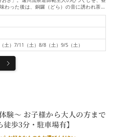
を味わった後は、銅鑼（どら）の音に誘われ茶席
流れを初心者の方でも気軽に、かつ本格的に茶の
茶道師範・鈴置宗善（すずおき そうぜん）氏が営
通や茶人に愛された名料亭「お料理鈴おき」を2
を再生した空間で、金沢の茶の湯と豊かな食文化を
、または和室のテーブル席にて、地元の厳選食材
13（土）7/11（土）8/8（土）9/5（土）
もに、五感で旬を味わうひとときです。お品書
薄茶席料理の後は、銅鑼の音を合図に茶席へ。ま
」で身を清めます。その後、薄茶を、季節の和菓
ごしください。
体験～ お子様から大人の方まで
ら徒歩3分・駐車場有】