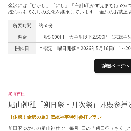
金沢には「ひがし」「にし」「主計町(かずえまち)」の3
統のおもてなしの文化を継承しています。 金沢のお茶屋
はお茶屋文化の継承を目的に どなたでも参加できる特別
やお座敷太鼓の鑑賞 お座敷遊び体験 〈※日本語のみ〉
所要時間
約60分
茶屋は、芸妓が常連のお客様をおもてなしする場所であ
料金
一般5,000円 大学生以下2,500円（未就
利用できることになっています。この企画は、金沢のお
がお茶屋に特別なご協力をいただいて実施しているもので
開催日
い。■素足の方は靴下をご着用いただき、雨天時などは替
階にあり、エレベーターはございません。■和室で座布団
せん。■お茶屋や芸妓、他のお客様に迷惑な行為をする方
詳細ページへ
のご参加、入室はお断りしております。■個人情報保護
は、この企画の手配・運営、精算、統計の目的でのみ使
切に管理するために、個人情報保護方針および個人情報保
重大な過失のある場合を除き、当企画に関連して生じた
尾山神社
ん。■お申込みいただいた時点で、上記の参加条件および
と扱わせていただきます。※英語の通訳ガイド付き体験プランを
尾山神社「朔日祭・月次祭」昇殿参拝
o Experience）からお申込みをお願いします。
【体感！金沢の旅】伝統神事特別参拝プラン
前田家ゆかりの尾山神社で、毎月1日の「朔日祭（さくじ