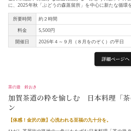
に、2025年秋「ぶどうの森蒸留所」を中心に新たな循環を図
アーでは、MORI NO NIWAの取り組みを間近で見学
野菜や自家製ジビエソーセージを使った特別ランチをご
所要時間
約２時間
きをお楽しみください。ぶどう園が守る、里山の豊かな営
料金
5,500円
廃を防ぎ、環境を次世代へつなぐための「循環型農業」
形の農園「ラシェット」を散策すれば、蓮根畑や果樹林
開催日
2026年４～９月（８月をのぞく）の平日
然が調和した美しい景色に出会えます。（ラシェットのご案内
森蒸留所」見学MORI NO NIWAでは、耕作放棄地を
リエでもある蒸留家がクラフトジンやトニックウォーター
詳細ページへ
うの森蒸留所」をいち早く見学。こだわりの一杯をテイ
を感じて下さい。（MORI NO NIWAのInstagram
窓の外に広がる、美しいぶどう棚を眺めながらのランチ
主役にしたサラダブッフェ（食べ放題）、県内で捕獲さ
茶の遊 鈴おき
物素材のパスタやピッツァなど、この土地の恵みを凝縮し
どうの森・本店 集合 → 農園と蒸留所見学（約75分）
加賀茶道の粋を愉しむ 日本料理「茶
2：30 現地解散*荒天の場合は農園散策を中止し、蒸留
ン
【体感！金沢の旅】心洗われる至福の九十分を。
ひがし茶屋街の路地の一角にたたずむ日本料理「茶の遊 