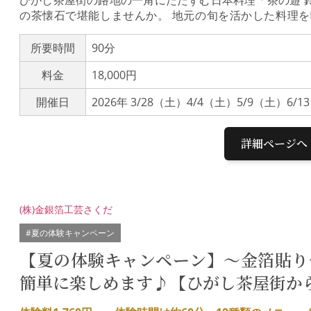
の茶懐石で堪能しませんか。 地元の旬を活かした料理
へ。本来は数時間におよぶ正式な「茶事（ちゃじ）」の
湯の世界をお楽しみいただけます。茶の遊 鈴おき遠州流
所要時間
90分
む、茶道と美食が融合する日本料理店。白山市で多くの食
料金
18,000円
025年7月、ひがし茶屋街へ移転。築120年の茶屋建築
世界へ発信しています。ミニ茶懐石コースカウンター席
開催日
2026年 3/28（土）4/4（土）5/9（土）6/
を用いた懐石料理を。店主による作法や料理の解説とと
き： 向付、汁、ご飯、焚合、焼物、八寸、お菓子聞香・
ずは香炉を回して心静かにお香の香りを鑑賞する「聞香
詳細ページへ
子とともにゆったりと。日常を忘れる心豊かな時間をお過
(株)金銀箔工芸さくだ
#夏の体験キャンペーン
【夏の体験キャンペーン】～金箔貼り
簡単に楽しめます♪【ひがし茶屋街か