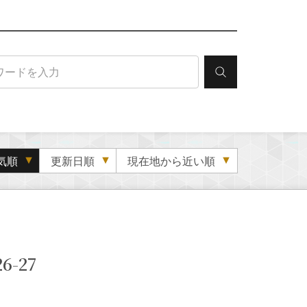
気順
更新日順
現在地から近い順
-27