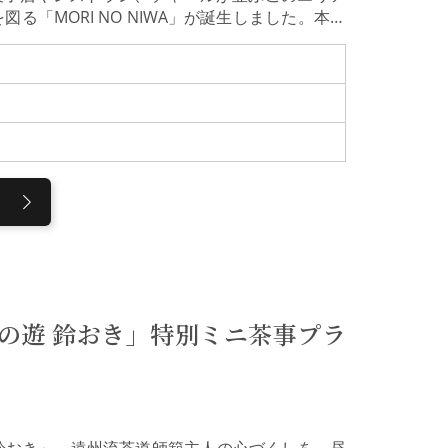
る「MORI NO NIWA」が誕生しました。本ツ
し、ぶどう棚に包まれた開放的な空間で、自社農園の
堪能いただきます。心とお腹が満たされるひとと
み。 以前は豊かな水田地帯だった周辺地域の荒
をめざしています。料理の一皿をイメージした円
が織りなす四季折々の表情や、人と農、そして自
はこちらから）MORI NO NIWA「ぶどうの
再生し、そこで育てた花やハーブを原料として、ソム
を製造しています。2025年に新設された「ぶど
スティングで味わい、北金沢の豊かな土地の恵み
はこちらから）農園レストランのイタリアンランチ天井や
タイム。敷地内の自社農園で栽培した新鮮野菜を
れた猪肉を使ったハムやソーセージ（前菜）、地
たイタリアンをご用意します。行程10：15 ぶ
*→イタリアンカフェでランチ（約60分）→ 1
の遊 鈴おき」特別ミニ茶事プラ
所見学のみになります。
鈴おき」。遠州流茶道師範主人の心づくしを、昼