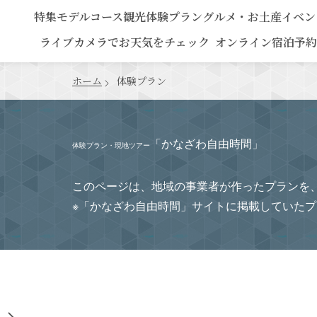
特集
モデルコース
観光
体験プラン
グルメ・お土産
イベン
ライブカメラでお天気をチェック
オンライン宿泊予約
ホーム
体験プラン
「かなざわ自由時間」
体験プラン・現地ツアー
このページは、地域の事業者が作ったプランを
※「かなざわ自由時間」サイトに掲載していた