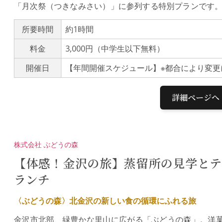
「月次祭（つきなみさい）」に参列する特別プランです。
直会（なおらい）を体験いただいた後、神職が境内の見
歴史と伝統が息づく聖域で、心洗われるひとときを過ご
所要時間
約1時間
分）通常一般のお客様は参拝できない、毎月1日の「朔日
料金
3,000円（中学生以下無料）
祓い、巫女舞の奉納、玉串拝礼、そして神酒をいただく
す。境内の特別案内（約30分）神職の解説とともに、境
開催日
の美観を仰望して知らず知らずに参拝したくなる神門を」
建築の特異な神門（国指定重要文化財）をはじめ、前田
上格天井が美しい拝殿、現在復元中の金沢城二の丸御殿
詳細ページへ
庭といわれる「楽器の庭」と称される神苑まで、尾山神
参加された方々からは「大変興味深い内容で、貴重な時
でした」「厳かながら和やかな良いプランでした」「普
ことができて嬉しかったです」「尾山神社のみならず、
株式会社 ぶどうの森
想をいただいております。※最少催行人数5名に満たない
賀藩祖・前田利家公と正室・お松の方を祀る由緒ある神
【体感！金沢の旅】蒸留所の見学とテ
門」は国の重要文化財に指定されています。拝殿は、金
ランチ
所に加賀文化の粋が凝らされています。夫婦円満や縁結
者が訪れる金沢の象徴です。
〈ぶどうの森〉北金沢の新しい食の循環にふれる旅
金沢市北部、緑豊かな里山に広がる「ぶどうの森」。洋