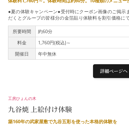
体験料1,760円～。体験時間は約60分。10種類のメニ
●夏の体験キャンペーン●受付時にクーポン画像のご掲示
だくとグループの皆様分の金箔貼り体験料を割引価格に
金箔貼り体験へお越しくださいませ♪期間：令和8年7月4
の体験料の消費税相当額を割引金沢と言えば「金箔」！
所要時間
約60分
んか。ひがし茶屋街から徒歩3分、駐車場あり。 ひがし
料金
1,760円(税込)～
1,760円～。メニューは10種類。リーズナブルでお気
人の方まで簡単にお楽しみ頂けます。(カッターを使いま
開催日
年中無休
をお願いします。)マスキングテープを使ってオリジナル
が苦手な方は、ステンシルや柄がくり抜かれたシールも
買い物10％引クーポンをプレゼント！体験後は、店内に
詳細ページへ
体験工房では箔移しの作業や金箔貼りの作業などをご見
間をカメラに収めてみてください。さらに！金箔屋さく
スなお手洗いとなっております。非日常的空間を是非ご体
工房ひょんの木
九谷焼 上絵付け体験
築160年の武家屋敷で九谷五彩を使った本格的体験を