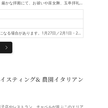
 厳かな拝殿にて、お祓いや巫女舞、玉串拝礼、
どころを詳しくご案内いたします。加賀百万石の
してみませんか。伝統神事への特別参拝（約20
祭」または27日の「月次祭」の神事に参列し、お
直会まで、一連の神事を本格的に体験いただけま
内の貴重な文化財を巡ります。明治8年に「万民そ
【年間開催スケジュール】※都合により変更になる場合があります。1月27日／2月1日・27日／3月1日・27日／5月1日・27日／6月1日・27日／7月1日・27日／8月1日・27日／9月1日・27日／10月1日・27日／11月1日・27日／12月1日・27日
という合言葉のもと明治8年に創建された擬洋風
家邸宅時代の貴重な遺構を残す梅花欄間彫刻・折
から移築された東神門、さらには前田家最後の作
社の見どころを余すことなくご案内いたします。
間になりました。誰かに話したくなるような内容
段尾山神社に訪れても知りえなかったことを知る
一般的な神社の楽しみ方も学べました」などの感
場合は、境内の案内はいたしません。尾山神社加
社。和漢洋の様式が融合し、ギヤマンが輝く「神
イスティング& 農園イタリアン
沢城内にあった旧金谷御殿を移築したもので、随
び、必勝祈願の神として、国内外から多くの参拝
菓子店やレストラン、チャペルが並ぶこのエリア