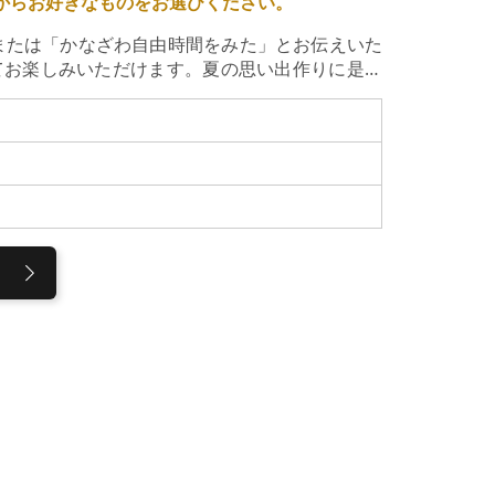
ューからお好きなものをお選びください。
または「かなざわ自由時間をみた」とお伝えいた
てお楽しみいただけます。夏の思い出作りに是非
日（土）～ 8月23日（日）特典内容：グループ様
 金沢旅行の思い出に金箔貼り体験をしてみませ
茶屋街観光と併せてご利用ください♪体験料金は
軽に金箔貼り体験を楽しめます。小さなお子様から大
すので、お子様が使う際は保護者の方がお手伝い
デザインで作成することができます。細かい作業
ご用意しております。体験をご利用の方には、お
て金箔のお土産さがしをお楽しみください♪また、
学頂くことができます。中々見られない貴重な瞬
だ本店のお手洗いは金箔とプラチナ箔のゴージャ
感ください。