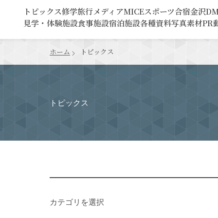
トピックス
修学旅行
メディア
MICE
スポーツ合宿
金沢D
見学・体験施設
食事施設
宿泊施設
各種資料
写真素材
PR
ホーム
トピックス
トピックス
カテゴリを選択