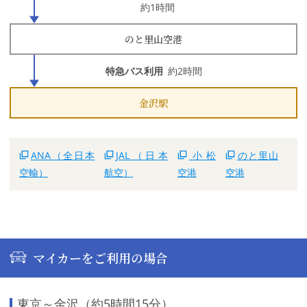
約1時間
のと里山空港
特急バス利用
約2時間
金沢駅
ANA（全日本
JAL（日本
小松
のと里山
空輸）
航空）
空港
空港
マイカーをご利用の場合
東京～金沢（約5時間15分）