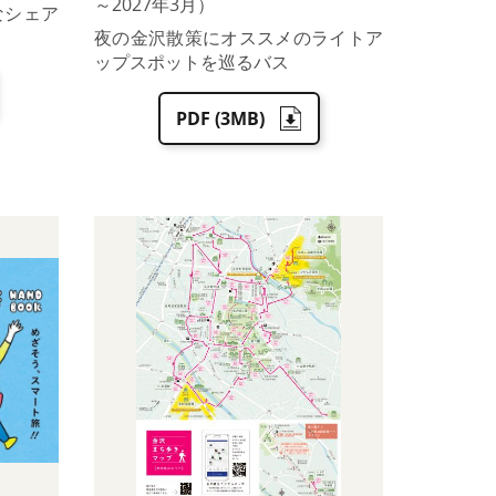
～2027年3月）
なシェア
夜の金沢散策にオススメのライトア
ップスポットを巡るバス
PDF (3MB)