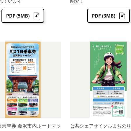
れています
紹介！
PDF (5MB)
PDF (3MB)
日乗車券 金沢市内ルートマッ
公共シェアサイクルまちのり