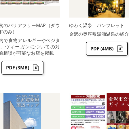
食のバリアフリーMAP（ダウ
ゆわく温泉 パンフレット
ドのみ）
金沢の奥座敷湯涌温泉の紹介
内で食物アレルギーやベジタ
、ヴィーガンについての対
PDF (4MB)
前相談が可能なお店を掲載
PDF (3MB)