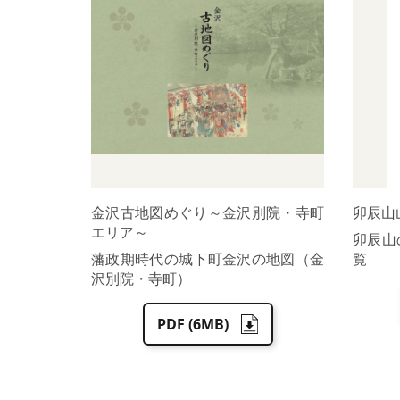
金沢古地図めぐり～金沢別院・寺町
卯辰山
エリア～
卯辰山
藩政期時代の城下町金沢の地図（金
覧
沢別院・寺町）
PDF (6MB)