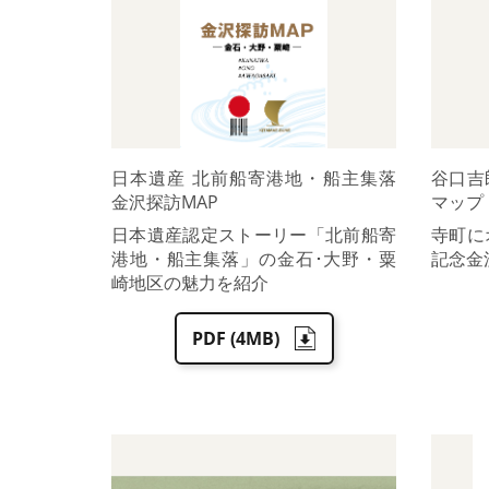
日本遺産 北前船寄港地・船主集落
谷口吉
金沢探訪MAP
マップ
日本遺産認定ストーリー「北前船寄
寺町に
港地・船主集落」の金石･大野・粟
記念金
崎地区の魅力を紹介
PDF (4MB)