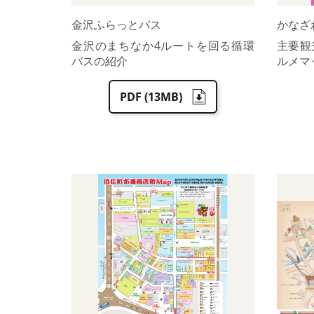
金沢ふらっとバス
かなざ
金沢のまちなか4ルートを回る循環
主要観
バスの紹介
ルメマ
PDF (13MB)