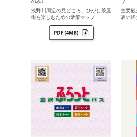
のみ）
プ
浅野川周辺の見どころ、ひがし茶屋
主要観
街を楽しむための散策マップ
表の紹
PDF (4MB)