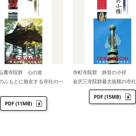
山麓寺院群 心の道
寺町寺院群 静音の小径
のふもとに散在する寺社の一
金沢三寺院群最大規模の寺社
PDF (15MB)
PDF (11MB)