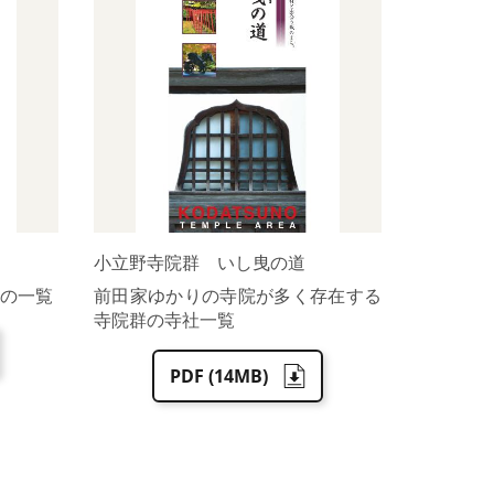
小立野寺院群 いし曳の道
の一覧
前田家ゆかりの寺院が多く存在する
寺院群の寺社一覧
PDF (14MB)