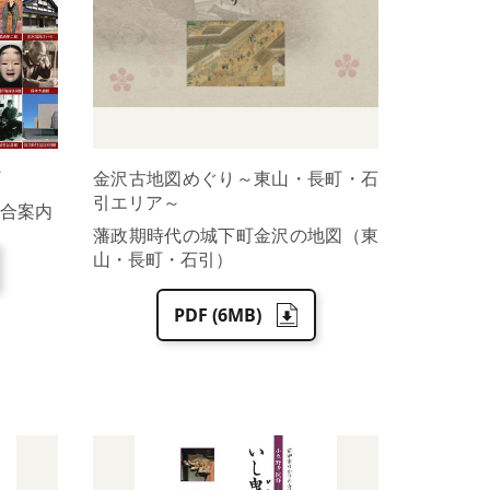
金沢古地図めぐり～東山・長町・石
引エリア～
合案内
藩政期時代の城下町金沢の地図（東
山・長町・石引）
PDF (6MB)