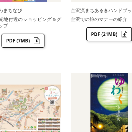
わまちなび
金沢流まちあるきハンドブッ
光地付近のショッピング＆グ
金沢での旅のマナーの紹介
ップ
PDF (21MB)
PDF (7MB)