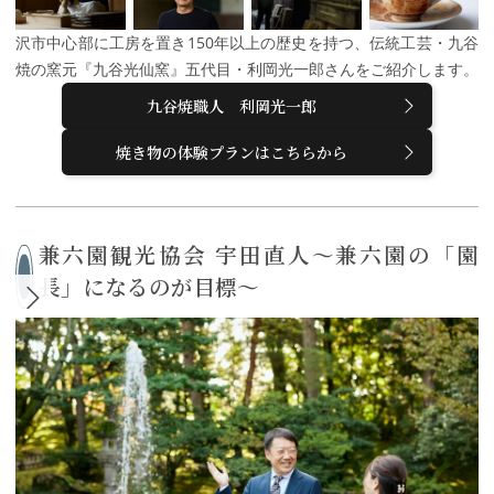
沢市中心部に工房を置き150年以上の歴史を持つ、伝統工芸・九谷
焼の窯元『九谷光仙窯』五代目・利岡光一郎さんをご紹介します。
九谷焼職人 利岡光一郎
焼き物の体験プランはこちらから
兼六園観光協会 宇田直人～兼六園の「園
長」になるのが目標～