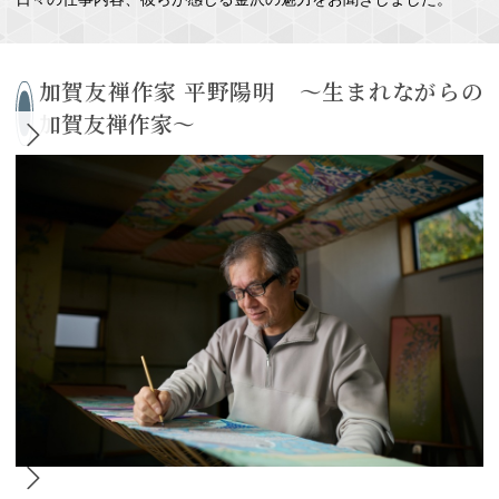
加賀友禅作家 平野陽明 ～生まれながらの
加賀友禅作家～