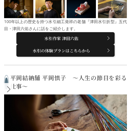
100年以上の歴史を持つ水引細工発祥の老舗『津田水引折型』五代
目・津田六佑さんに話をご紹介します。
水引作家 津田六佑
水引の体験プランはこちらから
平岡結納舗 平岡慎子 ～人生の節目を彩る
仕事～