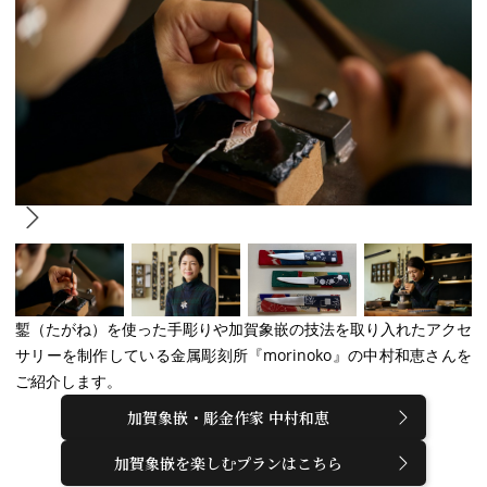
鏨（たがね）を使った手彫りや加賀象嵌の技法を取り入れたアクセ
サリーを制作している金属彫刻所『morinoko』の中村和恵さんを
ご紹介します。
加賀象嵌・彫金作家 中村和恵
加賀象嵌を楽しむプランはこちら