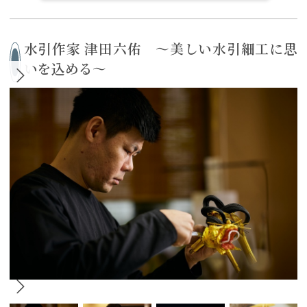
水引作家 津田六佑 ～美しい水引細工に思
いを込める～