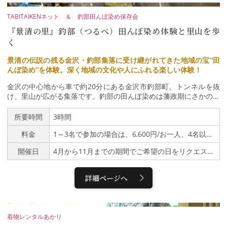
TABITAIKENネット ＆ 釣部田んぼ染め保存会
『景清の里』釣部（つるべ）田んぼ染め体験と里山を歩
く
景清の伝説の残る金沢・釣部集落に受け継がれてきた地域の宝“田
んぼ染め”を体験。深く地域の文化や人にふれる楽しい体験！
金沢の中心地から車で約20分にある金沢市釣部町。トンネルを抜
け、里山が広がる集落です。釣部の田んぼ染めは藩政期にさかのぼ
り、記録には”加賀の黒染め”とあります。集落に自生するヤマウル
シの植物を刈りとり、絞り染めの技法でオリジナルの柄を染めてい
所要時間
3時間
きます。煮だした染液に布をつけること数十分。その後、鉄分を多
料金
1～3名で参加の場合は、6,600円/お一人、4名以上で参加の場合、5,500円/お一人
く含んだ集落の田んぼにつけてもんで・・・湧き水と田んぼに手、
足をひたしその感覚を楽しみます作業を数回くりかえし、綺麗なグ
開催日
4月から11月までの期間でご希望の日をリクエストしていただき日程調整します。
レーの染め物の完成。待ち時間に周辺の探索にでかけましょう。自
然の面白さ・不思議さを発見したり里山の風景に癒されたり。お昼
ごはんには羽釜もしくは土鍋で炊いたご飯でおにぎりをつくりいた
詳細ページへ
だきましょう！おにぎりと汁物付き。染めには田んぼ染めもしくは
藍染めのどちらをお選びいただきハンカチを染めていきます。Tシ
ャツなどご希望の場合は事前にご相談ください。案内人は、釣部田
んぼ染め保存会の皆さん（釣部集落出身者と染色プロです）と自然
着物レンタルあかり
案内人の越石あきこほか