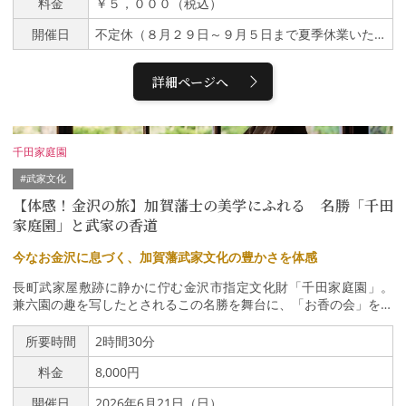
料金
￥５，０００（税込）
石を作ります ３ 土台を作ります ４ 工
見ながら、工程の背景や技術の意味を理解し、自分の手で一連の流
芸用の土を入れ苔を植え込みます枝ぶりが自由に作れ一日で盆栽が
れをたどります。「知る」から「実感する」へ。箔づくりの魅力
開催日
不定休（８月２９日～９月５日まで夏季休業いたします）
出来上がります（注：正し工芸用盆栽土は乾燥するまでに１日かか
を、ぐっと身近に感じられる体験です。【マスタープラン】本物の
ります。事前にご要望いただけたら土を入れて乾燥させておくこと
金箔職人から学ぶ、特別な体験を。「マスタープラン」は、金箔製
も出来ます）
造における重要工程のひとつ「紙仕込み」の一部を、実際の工場で
詳細ページへ
体験できる、ラグジュアリーで希少なプログラムです。体験できる
のは、・紙仕込みを職人から直接指導・併設工場での工程見学を含
む、職人との対話・仕入れ／打ち前／抜き仕事といった金箔製造工
程の体験和紙が“金箔を打ち延ばせる紙”へと仕込まれていく繊細な
千田家庭園
技術にふれられるのは、このプランだけ。一歩踏み込んだ、唯一無
#武家文化
二の体験を求める方にふさわしいプログラムです。金沢が誇る伝統
工芸の本質を、深く、丁寧に、あなたの手で感じてください。金箔
【体感！金沢の旅】加賀藩士の美学にふれる 名勝「千田
貼りでは味わえない、“伝統技術の核心”にふれる体験。「金箔って
家庭園」と武家の香道
どうやってできてるの？」――その答えを、あなた自身の手で確か
めてください。対象：大人 ＊1枠2名様まで予約：事前予約制（オ
今なお金沢に息づく、加賀藩武家文化の豊かさを体感
ンラインまたはお電話）開催場所：箔座本店（金沢市森山1-30-4）
開催時間 : 10:00〜15:00（店舗営業時間 : 9:30～17:30）定休日 :
長町武家屋敷跡に静かに佇む金沢市指定文化財「千田家庭園」。
不定休
兼六園の趣を写したとされるこの名勝を舞台に、「お香の会」を催
します。武家が嗜んだ志野流の「聞香」を通じて、静寂の中に漂う
香りと庭園の美しさを五感で愉しみ、今なおこの地に息づく加賀藩
所要時間
2時間30分
武家文化の豊かさをぜひご体感ください。金沢市指定文化財 名勝
料金
8,000円
「千田家庭園」明治27年（1894年）、旧加賀藩士・千田登文（せ
んだのりふみ）によって作庭された池泉回遊式庭園です。2025年4
開催日
2026年6月21日（日）