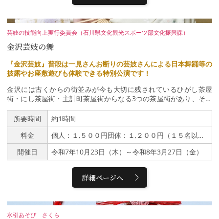
芸妓の技能向上実行委員会（石川県文化観光スポーツ部文化振興課）
金沢芸妓の舞
『金沢芸妓』普段は一見さんお断りの芸妓さんによる日本舞踊等の
披露やお座敷遊びも体験できる特別公演です！
金沢には古くからの街並みが今も大切に残されているひがし茶屋
街・にし茶屋街・主計町茶屋街からなる3つの茶屋街があり、それ
ぞれに魅力的な趣があり観光地としても有名です。それぞれの茶屋
街には藩政期からの茶屋文化を引き継ぐ『金沢芸妓』が所属してお
所要時間
約1時間
り、普段は一見さんお断りのため、なかなか芸妓さんと触れ合える
料金
個人：１,５００円団体：１,２００円（１５名以上）バックステージツアーに参加する場合、上記に追加で５００円いただきます。
機会はありませんが、このイベントは金沢芸妓による日本舞踊や邦
楽器（三味線や笛）、お座敷太鼓の披露のほか、お茶屋さんでしか
開催日
令和7年10月23日（木）～令和8年3月27日（金）
体験できないようなお座敷遊びも体験できる特別公演となっており
ます。石川県・金沢が誇る伝統芸能を間近で気軽に堪能できるチャ
ンスですので、ご興味のある方は是非ともご参加ください！１０月
詳細ページへ
から３月の期間中に、計３０公演実施します。2025年【10月】23
日（木）、28日（火）、30日（木）【11月】5日（水）、12日
（水）、13日（木）、18日（火）、19日（水）、20日（木）、26
日（水）、27日（木）、28日（金）【12月】3日（水）、5日
水引あそび さくら