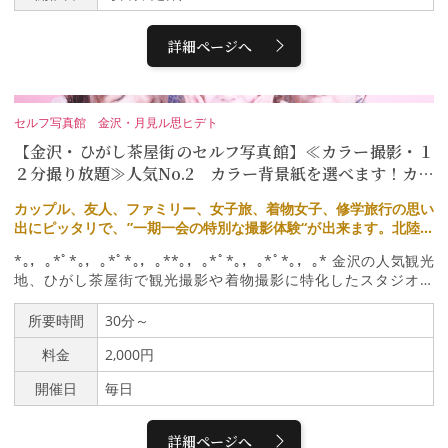
加賀の美意識が細部にまで行き届いたプライベート空間をお約束い
たします。季節を感じ、時を味わう。かつての賓客たちと同じ空気
詳細ページへ
に包まれながら、静寂と格式のなかで、日本のもてなし文化の極み
に触れる唯一無二の体験を。名の由来 月と祈り、風雅が宿る「月
の間」｢月の間」という名は、月明かりが書院窓から床の間へと射
し込み、掛け軸に浮かぶ満月のような光輪に由来します。その幻想
セルフ写真館 金沢・月見ル思ヒデト
的な光景は、訪れた文人墨客たちの心を打ち、この部屋に「月の
【金沢・ひがし茶屋街のセルフ写真館】≪カラー撮影・１
間」の名をもたらしました。またその背景には、隣接する諏訪神社
で執り行われてきた室町時代から続く「三光祭」の精神があり、
２分撮り放題≫人気No.2 カラー背景紙を選べます！カッ
人々は月の光に祈りを捧げ、心を澄ませてきました。この部屋は、
プル、女性、ファミリーに人気♪♪
金沢に根づく月への信仰と風雅の文化を今に伝える、極めて貴重な
カップル、友人、ファミリー、女子旅、着物女子、修学旅行の思い
存在です。つば甚前田利家公にお抱え鍔師として仕えた傍ら、もて
出にピッタリで、”一期一会の特別な撮影体験“が出来ます。北陸初
なしの料理が評判を呼び350年前に料理屋として創業。伊藤博文、
のエモいムーンショットが撮れるセルフ写真館です。
*｡，｡*ﾟ*｡，｡*ﾟ*｡，｡**｡，｡*ﾟ*｡，｡*ﾟ*｡，｡* 金沢の人気観光
芥川龍之介、三島由紀夫ら多くの文人墨客に愛され、金沢で最も長
地、ひがし茶屋街で観光撮影や着物撮影に特化したスタジオで
い歴史を誇る料亭です。特別加賀料理会席つば甚では、代々受け継
す。 着物ではないカップルや修学旅行の学生やファミリーもおす
がれてきた技法と季節の恵みを活かした「加賀料理」をご用意しま
すめです。撮影体験は観光客に嬉しい、手ぶらでOKなのでカンタ
所要時間
30分～
す。能登の海の幸を中心に、地元の食材を繊細な出汁と共に一品一
ン♪ラクラク♪お客様専用の撮影ブースで豊富な小物やかわいいカ
品お出しします。すべては季節を五感で味わっていただくための、
料金
2,000円
ラー背景で撮影体験ができます。 主に①ムーンショット②カラー
ここでしか味わえないつば甚ならではの献立。加えて、器は九谷焼
背景撮影③モノクロ撮影の中からお好みの撮影ができます。 背景
や輪島塗といった加賀・能登の工芸を用い、目にも雅やかな演出で
開催日
毎日
紙は「ホワイト」「ピンク」「グレー」からお選びいただけます。
お届けします。歴史ある客室で、家伝の調度や美術品に囲まれなが
*｡，｡*ﾟ*｡，｡*ﾟ*｡，｡**｡，｡*ﾟ*｡，｡*ﾟ*｡，｡* ■体験内容 ￣￣￣￣
ら、幾世代に渡って磨かれてきた職人の技が織りなす一皿一皿をご
￣￣￣￣￣￣ ①受付 ②メイクルームでお化粧直し ③小物を選
堪能ください。 会食プラン内容（完全予約制）昼席・夜席 各日一
詳細ページへ