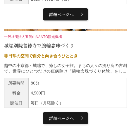
月、庭園文化を次世代へ繋ぐべく、100年ぶりに滝や水琴窟を復活
させ、待望の一般公開を迎えました。 併設の資料館では、戊辰戦
争や西南戦争で功績を挙げた登文ゆかりの貴重な品々を展示してい
詳細ページへ
ます。お香の会 席主：香道志野流 師範 千田 典子本物の香木が放
つ、貴重な香りを心ゆくまで体験いただけます。 まずは席主よ
り、香道の歴史や作法、そして香りを心で受け止める「聞き分け
方」について丁寧な説明がございますので、初めての方も安心して
一般社団法人五箇山NANTO観光機構
ご参加ください。 本会は、正座が苦手な方でもゆったりとお寛ぎ
城端別院善徳寺で腕輪念珠づくり
いただけるよう、椅子に座って行う「立礼（りゅうれい）」形式で
執り行います。一炉ずつ回される香りと対話し、五感を研ぎ澄ます
非日常の空間で自分と向き合うひととき
ひとときを過ごした後は、季節の和菓子とお抹茶で心穏やかな一服
を。主催：千田家4代目当主 千田 恵子志野流 師範・千田典子氏
越中の小京都・城端で、癒しの女子旅。まちの人々の拠り所の古刹
に師事。 2023年より「お香と庭園を愉しむ会」を主催し、日本の
で、世界にひとつだけの疫病除け「腕輪念珠づくり体験」をした
伝統文化の普及に努める。
り、豪商の土蔵群や縦格子の町並みなど、古き良き面影の残る町を
旅すれば、日常の喧騒を離れ寛ぎの時間が心と身体を癒し、気分を
所要時間
80分
リフレッシュさせてくれることでしょう。
料金
4,500円
開催日
毎日（月曜除く）
詳細ページへ