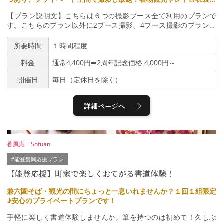
着ての利用はもちろん、記念日や撮影会などの利用にピッタリ♪
【プラン説明文】こちらは６つの撮影ブース全て利用のプランで
す。こちらのプラン以外に2ブース撮影、4ブース撮影のプランが
ございます。詳細はホームページからご確認ください。＊ … * …
＊ … * …＊ … * …＊ … * … ＊ … * …＊ … * …貸衣装＆写真館 金
所要時間
１時間程度
沢・月見にキテネは、明治・大正時代の『モダンボーイ・モダンガ
料金
通常4,400円➡2周年記念価格 4,000円～
ール（通称：モボ・モガ）』の衣装レンタル店です。こちらのプラ
ンは、レトロ写真館でセルフ撮影できるプランをご紹介いたしま
開催日
毎日（定休日を除く）
す。カメラマンは自分自身で、撮影機材として『プロ仕様のカメ
ラ』『iPhone 15 PRO』を用意しており、専用のリモコンを押すだ
けで撮影できるのでとってもカンタン♪撮影用小物を使って色んな
詳細ページへ
撮影を楽しめます♡ さらに、撮影データは追加料金なしで全てお
渡ししているので、とってもお得です。着物観光や、女子友、カッ
プルの利用がとても多いです。カメラマン付きモデルさんのポート
レート撮影も、とても多いですよ。ぜひ、お気軽にご利用くださ
蒼風庵 Sofuan
い。＊ … * … ＊ … * …＊ … * …＊ … * … ＊ … * …＊ … * …営業時
間）10:00～18:00ご予約のお時間の５分前にはお越しください。■
#能登復興応援プラン
体験内容￣￣￣￣￣￣￣￣￣￣①来店・受付②ヘアメイク(ご自身
【能登応援】町家で楽しくおてがる書道体験！
でお願いしています)③撮影の案内（操作方法の説明や案内）④撮
影⑤データお渡し⑥終了※パウダールームは簡単なお直しのみでの
兼六園そば・観光の間にちょっと一息いれませんか？１回１組限定
利用を想定しているため、お化粧やヘアセットは事前にお済ませく
♪安心のプライベートプランです！
ださい。<データ受け渡しについて>iPhone：AirDropその他：Goo
gleドライブでの転送（現地でデータ受け渡しではなく、ご登録の
手軽に楽しく書道体験しませんか。筆を持つのは初めて！久しぶ