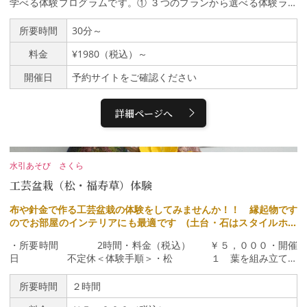
学べる体験プログラムです。① ３つのプランから選べる体験ライ
トプラン（30分／1,980円）：専門スタッフによるサポートのも
と、「移し仕事」を体験スタンダードプラン（60〜70分／6,600
所要時間
30分～
円）：専門スタッフによるサポートのもと、複数工程を実践マスタ
料金
¥1980（税込）～
ープラン（90〜100分／16,500円）：熟練職人の直接指導のもと、
深く伝統技術を習得② 「仕入れ」「打ち前」「抜き仕事」「移し
開催日
予約サイトをご確認ください
仕事」など、本格的な工程を体験目で見るだけでなく、自分の手で
体験することで、金箔づくりの奥深さと繊細さを実感できます。③
知識も深まる学びの時間職人による「なぜ？」に応える丁寧な解説
詳細ページへ
付き。金箔の歴史や文化的背景を聞きながら、触れる体験で理解が
しっかりと深まります。【ライトプラン】金箔づくりの世界を、気
軽に体験してみたい方に。「ライトプラン」は、金箔ができるまで
の基本的な流れを知りながら、実際の工程の一部を体験できるプロ
水引あそび さくら
グラムです。体験できるのは、・竹枠を使い正方形に裁断する「移
工芸盆栽（松・福寿草）体験
し仕事」実際に金箔にふれ、自分の手で扱ってみる貴重な時間。専
門スタッフによる解説付きで、はじめての方でも安心してご参加い
布や針金で作る工芸盆栽の体験をしてみませんか！！ 縁起物です
ただけます。【スタンダードプラン】もっと深く、金箔づくりの現
のでお部屋のインテリアにも最適です (土台・石はスタイルホー
場にふれたい方へ。「スタンダードプラン」は、金箔ができるまで
ムで、土も本物ではありませんので水やり厳禁です！！）
の主要工程をじっくり体験できる、より本格的なプログラムです。
・所要時間 2時間・料金（税込） ￥５，０００・開催
体験できるのは、・澄を和紙に挟む「仕入れ」・打ち延ばされた金
日 不定休＜体験手順＞・松 １ 葉を組み立てま
箔を和紙へ移す「抜き仕事」・竹枠を使い正方形に裁断する「移し
す ２ 枝と幹を作ります ３ 土台を作り
仕事」実際に金箔にふれ、自分の手で扱ってみる貴重な時間。専門
ます ４ 工芸用の土を入れ苔を植え込みます・福寿
所要時間
２時間
スタッフによる解説付きで、はじめての方でも安心してご参加いた
草 １ 花を組み立てます ２ スタイルフォームで
だけます。実際の職人による作業のデモンストレーションを間近で