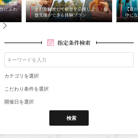
箔、加賀
力にふれ
金沢を観光して能登を応援しよう！能
【夏の
登支援ができる体験プラン
中にな
指定条件検索
カテゴリを選択
こだわり条件を選択
開催日を選択
検索