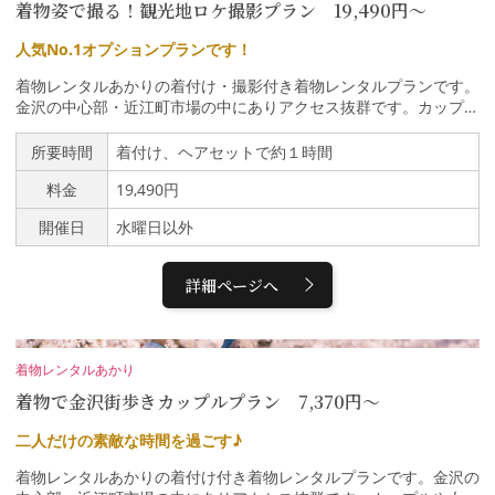
着物姿で撮る！観光地ロケ撮影プラン 19,490円〜
人気No.1オプションプランです！
着物レンタルあかりの着付け・撮影付き着物レンタルプランです。
金沢の中心部・近江町市場の中にありアクセス抜群です。カップル
や女子旅、家族の思い出旅行にも最適！おおよその所要時間は1時
間弱です。雨の日は傘も無料レンタル。店内や観光地での撮影オプ
所要時間
着付け、ヘアセットで約１時間
ションも人気です。ーーーーーーーーーーーーーーーーーーーーー
料金
19,490円
ーーーーーーーーーーーーーー7/1~8/31まで親子で楽しむ浴衣街
歩きキャンペーンを開催金沢旅物語を見たとお申し込みの方に限り
開催日
水曜日以外
通常お子様浴衣レンタル3,300円を10%OFFの2,970円に！この機会
をお見逃しなくーーーーーーーーーーーーーーーーーーーーーーー
ーーーーーーーーーーーー〜当日の流れ〜①ご来店ご来店されたら
詳細ページへ
受付を済ませ着物選びに。着物と帯、バッグをコーディネート。迷
われる場合はスタッフがアドバイス差し上げます。②着付け熟練ス
タッフによる着付けです。所要時間はおよそ20分程度です。③ヘ
アセット（オプション）美容師によるヘアセットです。希望のヘア
着物レンタルあかり
スタイルがある場合もお気軽にお問い合わせください。④お出かけ
着物で金沢街歩きカップルプラン 7,370円〜
準備ができたらお支払いを済ませお出かけ。金沢の町をゆっくりお
楽しみください。⑤撮影観光地に着いたらプロカメラマンによる撮
二人だけの素敵な時間を過ごす♪
影、途中で観光案内もしながら着物姿を写真に収めます。写真の納
期は約７日間。メールアドレスに写真データを送らせていただきま
着物レンタルあかりの着付け付き着物レンタルプランです。金沢の
す。撮影後は金沢の街での観光をお楽しみください。⑥返却当日1