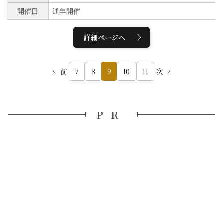
内容 】■コンパクトコース 金沢城周辺に焦点を当てたコース
開催日
通年開催
（走行距離約15km ）金沢駅／長町武家屋敷／金澤町家／金沢21世
紀美術館／尾山神社／鼠多門玉泉院丸庭園／ひがし茶屋街■ワイド
コース 城下町全体を巡る広範囲コース（走行距離約18km ）金沢
詳細ページへ
駅／長町武家屋敷／金澤町屋／金沢21世紀美術館／金澤神社／福
光屋百年水天徳院／宝泉寺／ひがし茶屋街【 参加条件 】・自転
車に乗れる方・体力に自信のある方・身長140cm以上の方サイク
リングに適した服装と靴、タオル持参でお越しください。【 保
前
7
8
9
10
11
次
険 】各自加入をお願いします。
PR