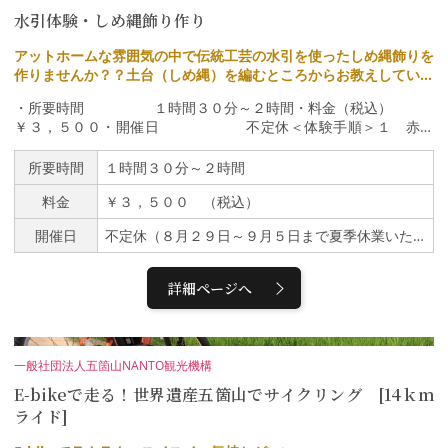
（金）、10日（水）、12日（金）、16日（火）、19日（金）2026
水引体験・しめ縄飾り作り
年【１月】26日（月）【２月】★4日（水）、★16日（月）【３
月】★2日（月）、３日（火）、4日（水）、★5日（木）、9日
アットホームな雰囲気の中で伝統工芸の水引を使ったしめ縄飾りを
（月）、★10日（火）、11日（水）、12日（木）、★27日（金）
作りませんか？？土台（しめ縄）を編むところからお教えしていま
10～12月は石川県立能楽堂別館で開催、1～3月は石川県立音楽堂
す。当店は基本的に相席は致しませんので落ち着いた雰囲気の中で
和室で開催★がついている日は、公演終了後に、石川県立音楽堂邦
・所要時間 １時間３０分～２時間・料金（税込）
水引体験が出来ます。
楽ホールが誇る本格的な舞台機構を特別にご案内する「バックステ
￥３，５００・開催日 不定休＜体験手順＞１ 赤・
ージツアー」（追加料金：500円）を実施します。
白・ピンクの水引の中からお好きな組み合わせで土台のしめ縄を編
みます２ 平梅結びを結んで飾ります ＊体験はしめ縄作りと平梅
所要時間
１時間３０分～２時間
結び作りの２点になります
料金
￥３，５００ （税込）
開催日
不定休（８月２９日～９月５日まで夏季休業いたします）
詳細ページへ
一般社団法人五箇山NANTO観光機構
E-bikeで走る！世界遺産五箇山でサイクリング [14ｋｍ
ライド]