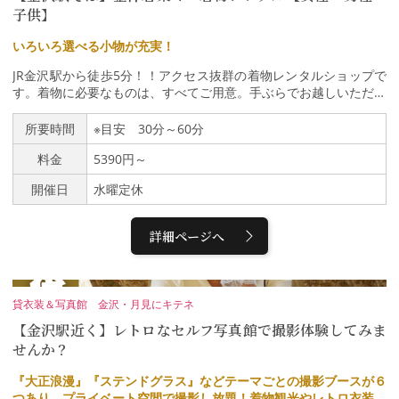
子供】
いろいろ選べる小物が充実！
JR金沢駅から徒歩5分！！アクセス抜群の着物レンタルショップで
す。着物に必要なものは、すべてご用意。手ぶらでお越しいただけ
ます。レンタル日当日の17:30までにご返却下さい。6、7、8月は
浴衣もお選びいただけます。
所要時間
※目安 30分～60分
料金
5390円～
開催日
水曜定休
詳細ページへ
貸衣装＆写真館 金沢・月見にキテネ
【金沢駅近く】レトロなセルフ写真館で撮影体験してみま
せんか？
『大正浪漫』『ステンドグラス』などテーマごとの撮影ブースが６
つあり、プライベート空間で撮影し放題！着物観光やレトロ衣装を