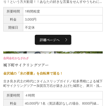
メールアドレス宛に共有リンクを送付）※データを送信する際、時
り！という方大歓迎！！あなたの好きな言葉をせんすやうちわに書
間を短縮するためにSサイズ(3008×2000px)で送付させていただき
きましょう。もちろん、本番前には何度でも練習可能。書くポイン
ます。ご了承ください。■体験時間￣￣￣￣￣￣￣￣￣￣撮影時
トをアドバイスいたしますので、皆さん大満足の仕上がりです。で
所要時間
1時間程度
間 50分（全6ブース）目安時間 60～70分■体験料金￣￣￣￣￣
きた作品はすぐにお持ち帰りいただけます。※体験料の10％を能登
￣￣￣￣￣おひとり様…4,400円
料金
3,000円
応援として能登の子どもたちへ寄付しています。
開催日
不定休
詳細ページへ
合同会社かなざわざ
城下町サイクリングツアー
金沢城の「水の要塞」を自転車で巡る！
古き良き武士の時代にタイムスリップガイド／松多秀曉による城下
町サイクリングツアー加賀百万石が築き上げた城郭と、犀川・浅野
川から引き込まれた用水路が織りなす「水の要塞」の面影を自転車
で巡るツアーです。サイクリングしながら、城下町金沢がどう水を
所要時間
４時間
利用して栄えたのか、武士たちの暮らしや知られざる逸話を交え、
料金
40,000円/ 1名（英語通訳なしの場合、8000円値引き）2名以上、1人追加ごとに 13,000円
金沢の街並みに秘められた壮大な歴史物語を紐解きます。【 体験