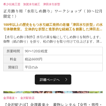
ます。体験して頂く制作物は他にも、様々なメニューをご用意して
希少伝統工芸 加賀水引細工 津田水引折型
おります。当日サンプルをご覧になってお選び頂いても大丈夫で
正月飾り用「水引しめ飾り」ワークショップ（ 10～12月
す。【水引き ワークショップ スペース】100年以上の歴史をもつ
水引細工発祥の老舗「津田水引折型」。立体的な折型と造形的な紐
限定！）
細工を創案した津田左右吉（加賀水引初代）の作品など、先代の作
品の並ぶスペース（２F）で行います。津田左右吉の作品は日本で
100年以上の歴史をもつ水引細工発祥の老舗「津田水引折型」の水
最も古い水引細工であり、当時の図案集や希少資料なども同スペー
引体験教室。 立体的な折型と造形的な紐細工を創案した津田左右
スでご覧いただけます。
吉（加賀水引 初代）の作品など、先代の作品の並ぶスペース（2
【水引しめ飾り制作】水引の束を輪にしてしめ飾りを制作します。
F）で行います。
御幣（紙の飾り）を折り、松の飾りを取り付けて仕上げます。津田
水引 店内（１F）では、１００色以上の水引素材（紐）の販売もし
ております。他にも、津田水引のアクセサリーブランド「knot -ノ
所要時間
90〜120分程度
ット-」の販売や、ご祝儀袋（のし袋）、水引アート作品なども展
料金
税込6600円
示販売しております。体験して頂く制作物は他にも、様々なメニュ
ーをご用意しております。当日サンプルをご覧になってお選び頂い
開催日
平日のみ
ても大丈夫です。【水引き ワークショップ スペース】100年以上
の歴史をもつ水引細工発祥の老舗「津田水引折型」。立体的な折型
と造形的な紐細工を創案した津田左右吉（加賀水引初代）の作品な
詳細ページへ
ど、先代の作品の並ぶスペース（２F）で行います。津田左右吉の
作品は日本で最も古い水引細工であり、当時の図案集や希少資料な
ども同スペースでご覧いただけます。
金澤着楽々 金沢駅前店
【金沢駅そば】金澤着楽々 着物レンタル【女性・男性・