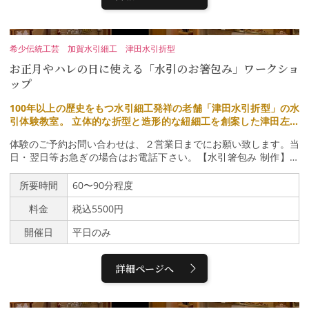
ぶ ④ポージング集を見ながら撮影 ⑤データ受け渡し <データ受
組様限定（完全貸切）「月の間」特別体験料(ルームチャージ) ： 5
け渡しについて> iPhone：AirDrop Android：USBその他：Googl
0,000円（税込）季節の特別加賀料理 ： お一人様 38,500円（税
eドライブでの転送（現地でデータ受け渡しではなく、ご登録のメ
込・サービス料込）女将による「風光第一楼」や調度の解説付き迎
ールアドレス宛に共有リンクを送付） ※データを送信する際、時間
賓の間「月の間」にて、静けさと格式、そして歴史に包まれた贅沢
希少伝統工芸 加賀水引細工 津田水引折型
を短縮するためにSサイズ(3008×2000px)で送付させていただきま
をご体感ください。
お正月やハレの日に使える「水引のお箸包み」ワークショ
す。ご了承ください。■体験時間 ￣￣￣￣￣￣￣￣￣￣ 目安時
間 約30分 受付・お支払い・説明・メイク直し(10分)⇒セルフ撮
ップ
影(12～20分）⇒データ受け渡し（30秒） ■対象年齢 ￣￣￣￣￣￣
￣￣￣￣ 12歳以上の方が対象です。 ※12歳未満の方は保護者同伴
100年以上の歴史をもつ水引細工発祥の老舗「津田水引折型」の水
で体験可能です。 ■体験料金 ￣￣￣￣￣￣￣￣￣￣ おひとり様…2
引体験教室。 立体的な折型と造形的な紐細工を創案した津田左右
000円 ※現地の割引クーポンの使用不可
吉（加賀水引 初代）の作品など、先代の作品の並ぶスペース（2
体験のご予約お問い合わせは、２営業日までにお願い致します。当
F）で行います。
日・翌日等お急ぎの場合はお電話下さい。【水引箸包み 制作】水
引の基本の結びを応用して、水引箸包みを３セット制作いたしま
す。最初に和紙を折り、包みを制作します。その後、松・竹・梅の
所要時間
60〜90分程度
それぞれの水引細工を制作いたします。たくさんのお色の水引から
料金
税込5500円
お好きなお色の水引素材（紐）をお選び頂けます。水引の基本の結
びの「あわじ結び」という結びの応用で制作いたします。これらの
開催日
平日のみ
作り方を覚えると、金具やパーツをつけたりする事で、ネックレ
ス・ヘアアクセサリー・かんざし・キーホルダー・箸置きなど様々
な水引アクセサリーを作る事ができます。津田水引 店内（１F）で
詳細ページへ
は、１００色以上の水引素材（紐）の販売もしております。他に
も、津田水引のアクセサリーブランド「knot -ノット-」の販売
や、ご祝儀袋（のし袋）、水引アート作品なども展示販売しており