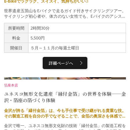
E-bikeでラクラク、スイスイ、気持ちがいい♬
世界遺産五箇山をEバイクで走るガイド付きサイクリングツアー。
サイクリング初心者や、体力のない女性でも、Eバイクのアシスト
機能で上り坂も楽々サイクリングが可能です。走り方の基本レクチ
ャー（マナーなどの基礎知識、自転車の乗り方）もあるので安心。
所要時間
2時間30分
心地よい風に癒され、ガイドブックには載っていない美しい景色
料金
5,500円
や、世界遺産の暮らしに触れる五箇山ならではのサイクリングをお
楽しみ下さい。※走行距離は約14km
開催日
５月～１１月の毎週土曜日
詳細ページへ
箔座本店
ユネスコ無形文化遺産「縁付金箔」の世界を体験──金
沢・箔座の箔づくり体験
金沢が誇る「縁付金箔」は、今も手仕事で受け継がれる貴重な技。
その製造工程を自分の手でなぞることで、金箔の奥深さを体感でき
ます。観るだけでは味わえない“本物”の魅力にふれられる、知的で
金沢で唯一、ユネスコ無形文化財の技術「縁付金箔」の製造工程を
印象深い体験です。