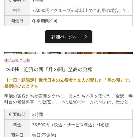
接解説する、60分間の特別な体験です。金沢の様々な庭を支え、
料金
77,000円／グループ※5名以上でご利用の場合、1名につき +5,500円
兼六園の整備にも携わり、アメリカ・ワシントンの桜の古木保護を
手がけるトップ職人の視点を通し、石、水、そして植物たちが織り
開催日
冬季期間不可
なす空間の「読み解き方」を伝授。お庭の鑑賞が、一生モノの深い
体験へと変わります。▶︎内容庭木の見方と楽しみ方：樹木ごとの特
徴や職人ならではの見分け方、一本一本に込められた意味や空間に
詳細ページへ
おける役割を解説します。庭師の道具と仕事紹介：剪定鋏や鋸、和
鋏など職人の命である道具たちの紹介と歴史、現場に響くハサミの
「音」の解説。日本庭園文化の解説：庭を構成する「石・水・樹
木」に隠された意味など、日本庭園を読み解くための基本的な考え
株式会社つば甚
方を伝授。質疑応答 ：参加者の皆様からの疑問や質問に、藤元氏
つば甚 迎賓の間「月の間」至高の会席
がその場でお答えします。（テーマの事前希望調整も可能）庭師／
藤元 藏人（ふじもと くらと）金沢市内で造園会社を経営。14年前
【一日一組限定】近代日本の立役者と文人が愛した「月の間」で、
から米国国内の樹木管理のアドバイザーを務める。毎年冬の約3ヶ
格別のひとときを
月間はアメリカへ渡り、ワシントンの連邦議会関係者からの連絡を
きっかけに、現地に息づく桜の古木の手入れや保護活動を行ってい
明治の賓客たちが言葉を交わし、文人たちが月を愛でた、金沢・寺
ます。その真摯な活動は、米国国立樹木園（USNA）をはじめ、国
町台の老舗料亭「つば甚」。その迎賓の間「月の間」は、歴史と風
内外のメディアでも高く評価されています。藤元氏の活動は、米国
雅が静かに息づく、一日一組様限定の特別空間です。かつてこの部
国立樹木園の公式ページでも紹介されています。
屋を訪れた明治の元勲・伊藤博文公は、料理としつらえ、そして窓
所要時間
2時間
から広がる景色に深く感銘を受け、自ら「風光第一楼」（ふうこう
料金
38,500円（税込・サービス料込）/1名様
だいいちろう）と筆を執り、書を遺しました。その言葉は今もこの
部屋に掲げられ、訪れる人々を静かに迎えます。深紅の紅殻塗りの
開催日
毎日(不定休)
壁、前田家ゆかりの調度、月の光が床の間に満ちる幻想的な趣――