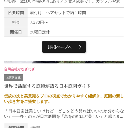
中心部・近江町市場の中にありアクセス抜群です。カップルや女子
7時半までにお戻りください。
旅、家族の思い出旅行にも最適！おおよその所要時間は1時間弱で
す。雨の日は傘も無料レンタル。店内や観光地での撮影オプション
所要時間
着付け、ヘアセットで約１時間
も人気です。ーーーーーーーーーーーーーーーーーーーーーーーー
料金
7,370円〜
ーーーーーーーーーーー7/1~8/31まで親子で楽しむ浴衣街歩きキ
ャンペーンを開催金沢旅物語を見たとお申し込みの方に限り通常お
開催日
水曜日定休
子様浴衣レンタル3,300円を10%OFFの2,970円に！この機会をお見
逃しなくーーーーーーーーーーーーーーーーーーーーーーーーーー
ーーーーーーーーー〜当日の流れ〜①ご来店ご来店されたら受付を
詳細ページへ
済ませ着物選びに。着物と帯、バッグをコーディネート。迷われる
場合はスタッフがアドバイス差し上げます。②着付け熟練スタッフ
による着付けです。所要時間はおよそ20分程度です。③ヘアセッ
ト（オプション）美容師によるヘアセットです。希望のヘアスタイ
合同会社かなざわざ
ルがある場合もお気軽にお問い合わせください。④お出かけ準備が
できたらお支払いを済ませお出かけ。金沢の町をゆっくりお楽しみ
#武家文化
ください。⑤返却当日17時半までにお戻りください。
世界で活躍する庭師が語る日本庭園ガイド
伝統の技と美意識をプロの視点でわかりやすく紐解き、庭園の新し
い歩き方をご提案します。
「日本庭園は美しいけれど どこをどう見ればいいのか分からな
い」――多くの人が日本庭園を「息をのむほど美しい」と感じます
が、その美しさとはどのような意図があり、どう作られているの
か？そんな疑問に、世界を舞台に活躍する造園師・藤元蔵人氏が直
所要時間
1時間