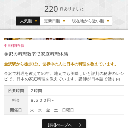
220
件ありました
人気順
更新日順
現在地から近い順
中田料理学園
金沢の料理教室で家庭料理体験
金沢駅から徒歩3分。世界中の人に日本の料理を教えています。
金沢で料理を教えて50年。地元でも美味しいと評判の秘密のレシ
ピで、日本の家庭料理を教えています。講師が日本語で話す内容
が、リアルタイムで大型モニターに英語で映し出されます。1回の
レッスンで4品～実際に参加者に作ってもらいます。2名から最大6
所要時間
２時間
名までの少人数制です。金沢駅「鼓門」目の前の教室で楽しいひと
料金
８,５００円～
時をお過ごしください。ご予約お待ちしております。お気軽にご参
加ください。メニューは季節に合わせて毎週変わります。講師が近
開催日
火・水・金・土・日曜日
江町市場から直接仕入れた新鮮な食材を使用します。詳細＆ご予約
はこちらからご確認いただけます。https://washokudojo.com/
詳細ページへ