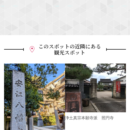
このスポットの近隣にある
観光スポット
P
r
e
N
v
e
i
x
o
t
u
s
浄土真宗本願寺派 照円寺