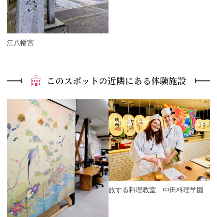
安江八幡宮
このスポットの近隣にある体験施設
P
r
e
N
v
e
i
x
o
t
u
s
旅する料理教室 中田料理学園