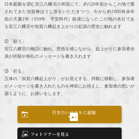
日本庭園を望む安江八幡宮の和室にて、約120年前からこの地で愛
されてきた加賀棒ほうじ茶をいただきつつ、今から約1000有余年
前の天慶2年（939年 平安時代）鎮座になったこの地の名社であ
る安江八幡宮や加賀八幡起き上がりの起源の歴史に触れます
②「願う」
安江八幡宮の物語に触れ、恩徳を感じながら、起上がりに参加者全
員が祈願や御礼のメッセージを書き入れます
③「祈る」
五体の「加賀八幡起上がり」がお迎えする、拝殿に移動し、参加者
がメッセージを書き入れたものを神前にお供えし、参加者の想いが
届くように、お祓いをします。
行きたいリストに追加
★4
フォトツアーを見る