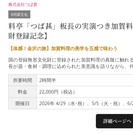
株式会社つば甚
#武家文化
料亭「つば甚」板長の実演つき加賀
財登録記念】
【体感！金沢の旅】加賀料理の美学を五感で味わう
国の登録無形文化財に登録された加賀料理の真髄に触れ
長が器・食材・調理に込められた美意識を語りながら、
で仕上げます。実演の後は、熟練の技が光る特別コース
長年守り続けてきた老舗の精神を、五感すべてで体感する
所要時間
2時間半
加賀藩主・前田利家公お抱えの鍔師（つばし）が創業。
料金
22,000円（税込）
愛されてきた、金沢で最も長い歴史を誇る料亭です。由
色に包まれながら味わうひとときは、単なる会食を超え
開催日
2026年 4/29（水･祝）、5/5（火・祝）、6
画：板長による「治部煮」料理実演】川村 浩司（かわむら
の入社し29歳の若さで板長に就任。以来、四半世紀以
す。＜料理実演＞ 加賀料理の代名詞「治部煮」を板長が
詳細ページへ
す。【加賀料理とは】加賀料理は、江戸時代の武家文化
す。郷土の豊かな食材を活かした「料理」、九谷焼や輪