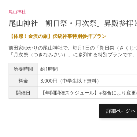
尾山神社
尾山神社「朔日祭・月次祭」昇殿参拝
【体感！金沢の旅】伝統神事特別参拝プラン
前田家ゆかりの尾山神社で、毎月1日の「朔日祭（さくじ
「月次祭（つきなみさい）」に参列する特別プランです。
直会（なおらい）を体験いただいた後、神職が境内の見
歴史と伝統が息づく聖域で、心洗われるひとときを過ご
所要時間
約1時間
分）通常一般のお客様は参拝できない、毎月1日の「朔日
料金
3,000円（中学生以下無料）
祓い、巫女舞の奉納、玉串拝礼、そして神酒をいただく
す。境内の特別案内（約30分）神職の解説とともに、境
開催日
の美観を仰望して知らず知らずに参拝したくなる神門を」
建築の特異な神門（国指定重要文化財）をはじめ、前田
上格天井が美しい拝殿、現在復元中の金沢城二の丸御殿
詳細ページへ
庭といわれる「楽器の庭」と称される神苑まで、尾山神
参加された方々からは「大変興味深い内容で、貴重な時
でした」「厳かながら和やかな良いプランでした」「普
ことができて嬉しかったです」「尾山神社のみならず、