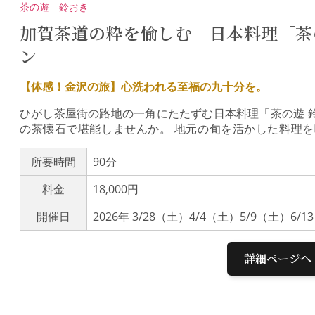
茶の遊 鈴おき
想をいただいております。※最少催行人数5名に満たない
賀藩祖・前田利家公と正室・お松の方を祀る由緒ある神
加賀茶道の粋を愉しむ 日本料理「茶
門」は国の重要文化財に指定されています。拝殿は、金
ン
所に加賀文化の粋が凝らされています。夫婦円満や縁結
者が訪れる金沢の象徴です。
【体感！金沢の旅】心洗われる至福の九十分を。
ひがし茶屋街の路地の一角にたたずむ日本料理「茶の遊 
の茶懐石で堪能しませんか。 地元の旬を活かした料理
へ。本来は数時間におよぶ正式な「茶事（ちゃじ）」の
湯の世界をお楽しみいただけます。茶の遊 鈴おき遠州流
所要時間
90分
む、茶道と美食が融合する日本料理店。白山市で多くの食
料金
18,000円
025年7月、ひがし茶屋街へ移転。築120年の茶屋建築
世界へ発信しています。ミニ茶懐石コースカウンター席
開催日
2026年 3/28（土）4/4（土）5/9（土）6/
を用いた懐石料理を。店主による作法や料理の解説とと
き： 向付、汁、ご飯、焚合、焼物、八寸、お菓子聞香・
ずは香炉を回して心静かにお香の香りを鑑賞する「聞香
詳細ページへ
子とともにゆったりと。日常を忘れる心豊かな時間をお過