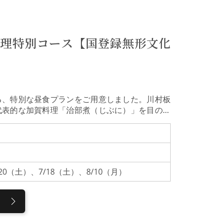
料理特別コース【国登録無形文化
る、特別な昼食プランをご用意しました。川村板
代表的な加賀料理「治部煮（じぶに）」を目の前
をご堪能ください。器、しつらえ、おもてなし。
ひとときをお届けします。【つば甚】1752年、
伊藤博文や芥川龍之介、三島由紀夫ら文人墨客に
緒ある建築と伝統工芸の器、犀川を望む静かな景
た、豊かな「文化体験」そのものです。【特別企
/20（土）、7/18（土）、8/10（月）
 こうじ）板長 1969年金沢市生まれ。平成元年
上にわたり「つば甚」の味と伝統を牽引していま
目の前で調理し、専用の「治部椀」へ盛り付けま
の中で洗練された、金沢が誇る伝統的な食文化で
島塗などの美しい「器」、花や掛け軸など季節を