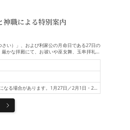
と神職による特別案内
つさい）」、および利家公の月命日である27日の
 厳かな拝殿にて、お祓いや巫女舞、玉串拝礼、
どころを詳しくご案内いたします。加賀百万石の
してみませんか。伝統神事への特別参拝（約20
祭」または27日の「月次祭」の神事に参列し、お
直会まで、一連の神事を本格的に体験いただけま
内の貴重な文化財を巡ります。明治8年に「万民そ
【年間開催スケジュール】※都合により変更になる場合があります。1月27日／2月1日・27日／3月1日・27日／5月1日・27日／6月1日・27日／7月1日・27日／8月1日・27日／9月1日・27日／10月1日・27日／11月1日・27日／12月1日・27日
という合言葉のもと明治8年に創建された擬洋風
家邸宅時代の貴重な遺構を残す梅花欄間彫刻・折
から移築された東神門、さらには前田家最後の作
社の見どころを余すことなくご案内いたします。
間になりました。誰かに話したくなるような内容
段尾山神社に訪れても知りえなかったことを知る
一般的な神社の楽しみ方も学べました」などの感