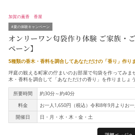
映す「空間演出」が一体となった総合芸術である点が特徴で
されました。【国登録無形文化財 記念特別コース】長い
加賀の薫香 香屋
意しました。季節の厳選食材を、器や盛り付けに心を尽
行程（全行程 2時間半）11:00 集合 ｜ 板長料理実演 
#夏の体験キャンペーン
オンリーワン匂袋作り体験 ご家族・ご夫婦にお得な【夏の体験キャン
ペーン】
5種類の香木・香料を調合してあなただけの「香り」作
坪庭の観える町家の佇まいのお部屋で匂袋を作ってみま
木・香料を調合して「あなただけの香り」を作りましょ
スタッフが丁寧にサポートします！２名様よりお申込み
対象にしています体験料金 1,650円 ➡ 1,300円とお
所要時間
約30分～約40分
日（日）までです
料金
お一人1,650円（税込）令和8年9月よりお一
開催日
日・月・水・木・金・土
詳細ページへ