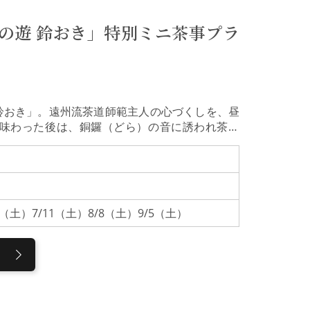
場合は、境内の案内はいたしません。尾山神社加
社。和漢洋の様式が融合し、ギヤマンが輝く「神
の遊 鈴おき」特別ミニ茶事プラ
沢城内にあった旧金谷御殿を移築したもので、随
び、必勝祈願の神として、国内外から多くの参拝
鈴おき」。遠州流茶道師範主人の心づくしを、昼
を味わった後は、銅鑼（どら）の音に誘われ茶席
流れを初心者の方でも気軽に、かつ本格的に茶の
茶道師範・鈴置宗善（すずおき そうぜん）氏が営
通や茶人に愛された名料亭「お料理鈴おき」を2
を再生した空間で、金沢の茶の湯と豊かな食文化を
、または和室のテーブル席にて、地元の厳選食材
13（土）7/11（土）8/8（土）9/5（土）
もに、五感で旬を味わうひとときです。お品書
薄茶席料理の後は、銅鑼の音を合図に茶席へ。ま
」で身を清めます。その後、薄茶を、季節の和菓
ごしください。