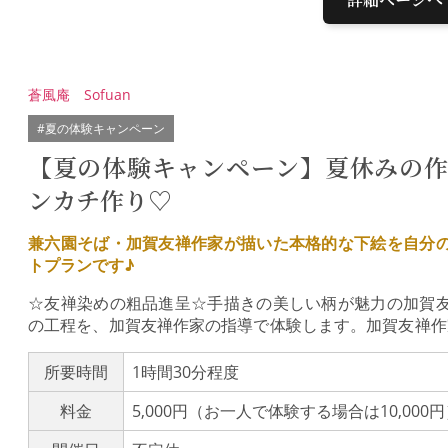
蒼風庵 Sofuan
#夏の体験キャンペーン
【夏の体験キャンペーン】夏休みの
ンカチ作り♡
兼六園そば・加賀友禅作家が描いた本格的な下絵を自分
トプランです♪
☆友禅染めの粗品進呈☆手描きの美しい柄が魅力の加賀
の工程を、加賀友禅作家の指導で体験します。加賀友禅作
か桜、どちらかお好きな柄をお選びください。たらし込
えします。自分の好きな色を塗ってください。そして、
所要時間
1時間30分程度
の「加賀友禅」の印を押して仕上げます。指導する作家
料金
5,000円（お一人で体験する場合は10,000
定で行うので、年齢を問わずどなたでも安心してご参加
持ち帰りいただけます。世界でたったひとつの大判のハン