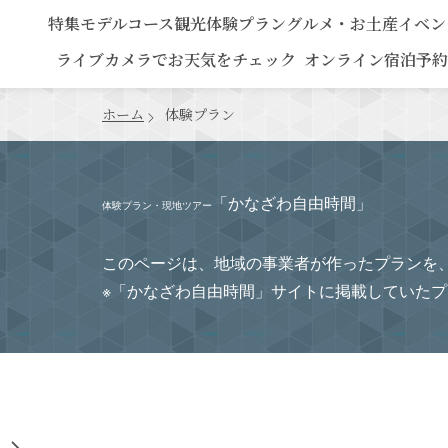
特集
モデルコース
観光
体験プラン
グルメ・お土産
イベン
ライブカメラでお天気をチェック
オンライン宿泊予約
ホーム
体験プラン
「かなざわ自由時間」
体験プラン・現地ツアー
このページは、地域の事業者が作ったプランを
※「かなざわ自由時間」サイトに掲載していた