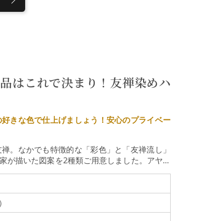
作品はこれで決まり！友禅染めハ
の好きな色で仕上げましょう！安心のプライベー
友禅。なかでも特徴的な「彩色」と「友禅流し」
家が描いた図案を2種類ご用意しました。アヤメ
みや虫食いなど、友禅染めならではの技法をお伝
下絵の糊を落とす「友禅流し」を行いオリジナル
は経験豊富な方々です。しかも体験は１回１組限
円）
いただけます。できた作品は、もちろんすぐにお
カチの出来上がりです！※体験料の一部を能登応