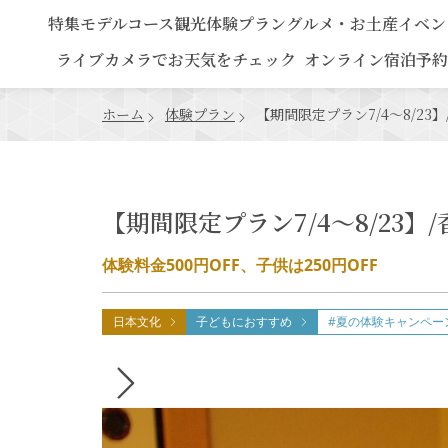
特集
モデルコース
観光
体験プラン
グルメ・お土産
イベン
ライブカメラでお天気をチェック
オンライン宿泊予約
ホーム
体験プラン
【期間限定プラン7/4～8/2
【期間限定プラン7/4～8/23
体験料金500円OFF、子供は250円OFF
日本文化
子どもにおすすめ
#夏の体験キャンペー