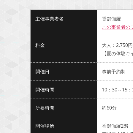
主催事業者名
香舗伽羅
この事業者の
料金
大人：2,75
【夏の体験キャ
開催日
事前予約制
開催時間
10：30～15：
所要時間
約60分
開催場所
香舗伽羅2階