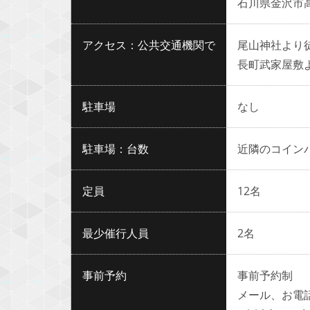
石川県金沢市高
アクセス：公共交通機関で
尾山神社より
長町武家屋敷
駐車場
なし
駐車場：台数
近隣のコイン
定員
12名
最少催行人員
2名
事前予約
事前予約制
メール、お電