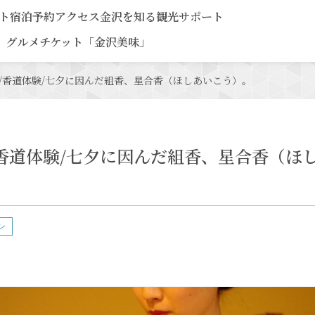
ト
宿泊予約
アクセス
金沢を知る
観光サポート
グルメチケット「金沢美味」
3】/香道体験/七夕に因んだ組香、星合香（ほしあいこう）。
】/香道体験/七夕に因んだ組香、星合香（ほ
ン