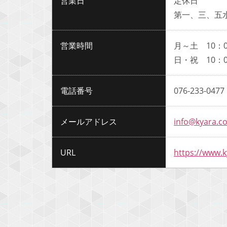
営業日
定休日
第一、三、五
営業時間
月～土 10：0
日・祝 10：0
電話番号
076-233-0477
メールアドレス
info@kyara.co
URL
https://www.k