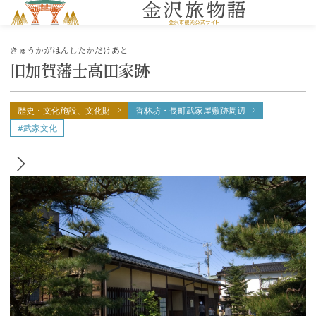
MENU
きゅうかがはんしたかだけあと
旧加賀藩士高田家跡
歴史・文化施設、文化財
香林坊・長町武家屋敷跡周辺
#武家文化