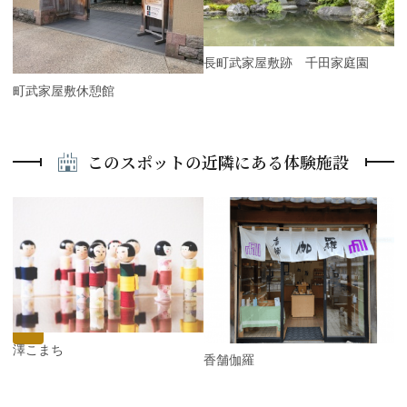
i
x
o
t
u
s
長町武家屋敷跡 千田家庭園
長町武家屋敷休憩館
このスポットの近隣にある体験施設
P
r
e
N
v
e
i
x
o
t
u
s
金澤こまち
香舗伽羅