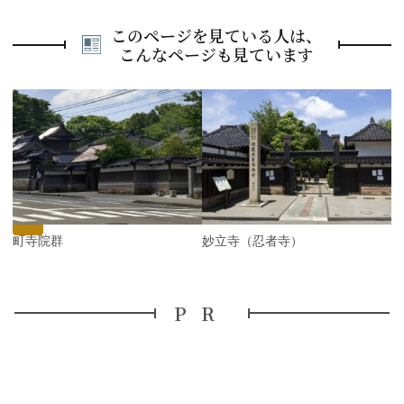
このページを見ている人は、
こんなページも見ています
P
r
e
N
v
e
i
x
o
t
u
s
寺町寺院群
妙立寺（忍者寺）
PR