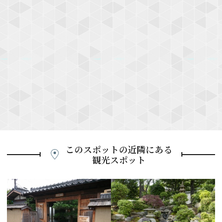
このスポットの近隣にある
観光スポット
P
r
e
N
v
e