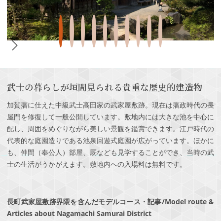
武士の暮らしが垣間見られる貴重な歴史的建造物
加賀藩に仕えた中級武士高田家の武家屋敷跡。現在は藩政時代の長
屋門を修復して一般公開しています。敷地内には大きな池を中心に
配し、周囲をめぐりながら美しい景観を鑑賞できます。江戸時代の
代表的な庭園造りである池泉回遊式庭園が広がっています。ほかに
も、仲間（奉公人）部屋、厩なども見学することができ、当時の武
士の生活がうかがえます。敷地内への入場料は無料です。
長町武家屋敷跡界隈を含んだモデルコース・記事/Model route &
Articles about Nagamachi Samurai District