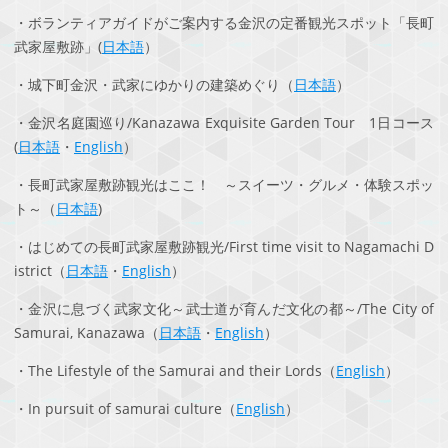
・ボランティアガイドがご案内する金沢の定番観光スポット「長町
武家屋敷跡」(
日本語
）
・城下町金沢・武家にゆかりの建築めぐり（
日本語
）
・金沢名庭園巡り/Kanazawa Exquisite Garden Tour 1日コース
(
日本語
・
English
）
・長町武家屋敷跡観光はここ！ ～スイーツ・グルメ・体験スポッ
ト～（
日本語
)
・はじめての長町武家屋敷跡観光/First time visit to Nagamachi D
istrict（
日本語
・
English
）
・金沢に息づく武家文化～武士道が育んだ文化の都～/The City of
Samurai, Kanazawa（
日本語
・
English
）
・The Lifestyle of the Samurai and their Lords（
English
）
・In pursuit of samurai culture（
English
）