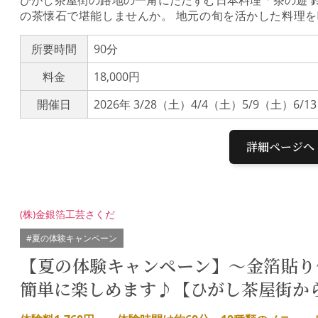
の茶懐石で堪能しませんか。 地元の旬を活かした料理
へ。本来は数時間におよぶ正式な「茶事（ちゃじ）」の
湯の世界をお楽しみいただけます。茶の遊 鈴おき遠州流
所要時間
90分
む、茶道と美食が融合する日本料理店。白山市で多くの食
料金
18,000円
025年7月、ひがし茶屋街へ移転。築120年の茶屋建築
世界へ発信しています。ミニ茶懐石コースカウンター席
開催日
2026年 3/28（土）4/4（土）5/9（土）6/
を用いた懐石料理を。店主による作法や料理の解説とと
き： 向付、汁、ご飯、焚合、焼物、八寸、お菓子聞香・
ずは香炉を回して心静かにお香の香りを鑑賞する「聞香
詳細ページへ
子とともにゆったりと。日常を忘れる心豊かな時間をお過
(株)金銀箔工芸さくだ
#夏の体験キャンペーン
【夏の体験キャンペーン】～金箔貼り
簡単に楽しめます♪【ひがし茶屋街か