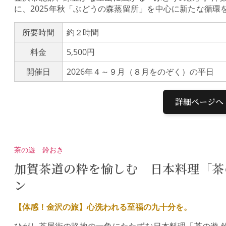
に、2025年秋「ぶどうの森蒸留所」を中心に新たな循環を図
アーでは、MORI NO NIWAの取り組みを間近で見学
野菜や自家製ジビエソーセージを使った特別ランチをご
所要時間
約２時間
きをお楽しみください。ぶどう園が守る、里山の豊かな営
料金
5,500円
廃を防ぎ、環境を次世代へつなぐための「循環型農業」
形の農園「ラシェット」を散策すれば、蓮根畑や果樹林
開催日
2026年４～９月（８月をのぞく）の平日
然が調和した美しい景色に出会えます。（ラシェットのご案内
森蒸留所」見学MORI NO NIWAでは、耕作放棄地を
リエでもある蒸留家がクラフトジンやトニックウォーター
詳細ページへ
うの森蒸留所」をいち早く見学。こだわりの一杯をテイ
を感じて下さい。（MORI NO NIWAのInstagram
窓の外に広がる、美しいぶどう棚を眺めながらのランチ
主役にしたサラダブッフェ（食べ放題）、県内で捕獲さ
茶の遊 鈴おき
物素材のパスタやピッツァなど、この土地の恵みを凝縮し
どうの森・本店 集合 → 農園と蒸留所見学（約75分）
加賀茶道の粋を愉しむ 日本料理「茶
2：30 現地解散*荒天の場合は農園散策を中止し、蒸留
ン
【体感！金沢の旅】心洗われる至福の九十分を。
ひがし茶屋街の路地の一角にたたずむ日本料理「茶の遊 