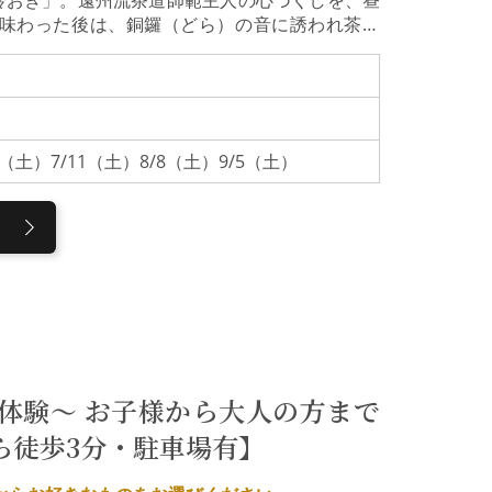
を味わった後は、銅鑼（どら）の音に誘われ茶席
流れを初心者の方でも気軽に、かつ本格的に茶の
茶道師範・鈴置宗善（すずおき そうぜん）氏が営
通や茶人に愛された名料亭「お料理鈴おき」を2
を再生した空間で、金沢の茶の湯と豊かな食文化を
、または和室のテーブル席にて、地元の厳選食材
13（土）7/11（土）8/8（土）9/5（土）
もに、五感で旬を味わうひとときです。お品書
薄茶席料理の後は、銅鑼の音を合図に茶席へ。ま
」で身を清めます。その後、薄茶を、季節の和菓
ごしください。
体験～ お子様から大人の方まで
ら徒歩3分・駐車場有】