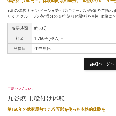
体験料1,760円～。体験時間は約60分。10種類のメニ
●夏の体験キャンペーン●受付時にクーポン画像のご掲示
だくとグループの皆様分の金箔貼り体験料を割引価格に
金箔貼り体験へお越しくださいませ♪期間：令和8年7月4
の体験料の消費税相当額を割引金沢と言えば「金箔」！
所要時間
約60分
んか。ひがし茶屋街から徒歩3分、駐車場あり。 ひがし
料金
1,760円(税込)～
1,760円～。メニューは10種類。リーズナブルでお気
人の方まで簡単にお楽しみ頂けます。(カッターを使いま
開催日
年中無休
をお願いします。)マスキングテープを使ってオリジナル
が苦手な方は、ステンシルや柄がくり抜かれたシールも
買い物10％引クーポンをプレゼント！体験後は、店内に
詳細ページへ
体験工房では箔移しの作業や金箔貼りの作業などをご見
間をカメラに収めてみてください。さらに！金箔屋さく
スなお手洗いとなっております。非日常的空間を是非ご体
工房ひょんの木
九谷焼 上絵付け体験
築160年の武家屋敷で九谷五彩を使った本格的体験を