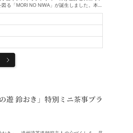
る「MORI NO NIWA」が誕生しました。本ツ
し、ぶどう棚に包まれた開放的な空間で、自社農園の
堪能いただきます。心とお腹が満たされるひとと
み。 以前は豊かな水田地帯だった周辺地域の荒
をめざしています。料理の一皿をイメージした円
が織りなす四季折々の表情や、人と農、そして自
はこちらから）MORI NO NIWA「ぶどうの
再生し、そこで育てた花やハーブを原料として、ソム
を製造しています。2025年に新設された「ぶど
スティングで味わい、北金沢の豊かな土地の恵み
はこちらから）農園レストランのイタリアンランチ天井や
タイム。敷地内の自社農園で栽培した新鮮野菜を
れた猪肉を使ったハムやソーセージ（前菜）、地
たイタリアンをご用意します。行程10：15 ぶ
*→イタリアンカフェでランチ（約60分）→ 1
の遊 鈴おき」特別ミニ茶事プラ
所見学のみになります。
鈴おき」。遠州流茶道師範主人の心づくしを、昼