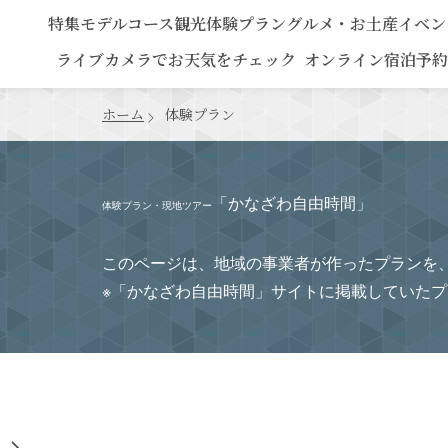
特集
モデルコース
観光
体験プラン
グルメ・お土産
イベン
ライブカメラでお天気をチェック
オンライン宿泊予約
ホーム
体験プラン
「かなざわ自由時間」
体験プラン・現地ツアー
このページは、地域の事業者が作ったプランを
※「かなざわ自由時間」サイトに掲載していた