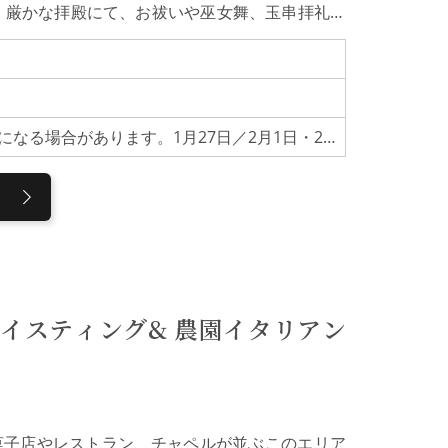
 厳かな拝殿にて、お祓いや巫女舞、玉串拝礼、
どころを詳しくご案内いたします。加賀百万石の
してみませんか。伝統神事への特別参拝（約20
祭」または27日の「月次祭」の神事に参列し、お
直会まで、一連の神事を本格的に体験いただけま
内の貴重な文化財を巡ります。明治8年に「万民そ
【年間開催スケジュール】※都合により変更になる場合があります。1月27日／2月1日・27日／3月1日・27日／5月1日・27日／6月1日・27日／7月1日・27日／8月1日・27日／9月1日・27日／10月1日・27日／11月1日・27日／12月1日・27日
という合言葉のもと明治8年に創建された擬洋風
家邸宅時代の貴重な遺構を残す梅花欄間彫刻・折
から移築された東神門、さらには前田家最後の作
社の見どころを余すことなくご案内いたします。
間になりました。誰かに話したくなるような内容
段尾山神社に訪れても知りえなかったことを知る
一般的な神社の楽しみ方も学べました」などの感
場合は、境内の案内はいたしません。尾山神社加
社。和漢洋の様式が融合し、ギヤマンが輝く「神
イスティング& 農園イタリアン
沢城内にあった旧金谷御殿を移築したもので、随
び、必勝祈願の神として、国内外から多くの参拝
菓子店やレストラン、チャペルが並ぶこのエリア