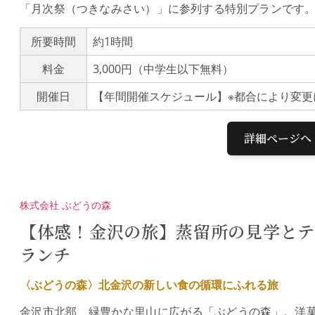
「月次祭（つきなみさい）」に参列する特別プランです。
直会（なおらい）を体験いただいた後、神職が境内の見
歴史と伝統が息づく聖域で、心洗われるひとときを過ご
所要時間
約1時間
分）通常一般のお客様は参拝できない、毎月1日の「朔日
料金
3,000円（中学生以下無料）
祓い、巫女舞の奉納、玉串拝礼、そして神酒をいただく
す。境内の特別案内（約30分）神職の解説とともに、境
開催日
の美観を仰望して知らず知らずに参拝したくなる神門を」
建築の特異な神門（国指定重要文化財）をはじめ、前田
上格天井が美しい拝殿、現在復元中の金沢城二の丸御殿
詳細ページへ
庭といわれる「楽器の庭」と称される神苑まで、尾山神
参加された方々からは「大変興味深い内容で、貴重な時
でした」「厳かながら和やかな良いプランでした」「普
ことができて嬉しかったです」「尾山神社のみならず、
株式会社 ぶどうの森
想をいただいております。※最少催行人数5名に満たない
賀藩祖・前田利家公と正室・お松の方を祀る由緒ある神
【体感！金沢の旅】蒸留所の見学とテ
門」は国の重要文化財に指定されています。拝殿は、金
ランチ
所に加賀文化の粋が凝らされています。夫婦円満や縁結
者が訪れる金沢の象徴です。
〈ぶどうの森〉北金沢の新しい食の循環にふれる旅
金沢市北部、緑豊かな里山に広がる「ぶどうの森」。洋