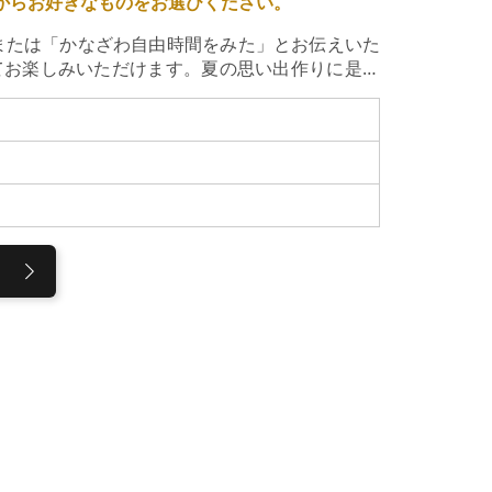
ューからお好きなものをお選びください。
または「かなざわ自由時間をみた」とお伝えいた
てお楽しみいただけます。夏の思い出作りに是非
日（土）～ 8月23日（日）特典内容：グループ様
 金沢旅行の思い出に金箔貼り体験をしてみませ
茶屋街観光と併せてご利用ください♪体験料金は
軽に金箔貼り体験を楽しめます。小さなお子様から大
すので、お子様が使う際は保護者の方がお手伝い
デザインで作成することができます。細かい作業
ご用意しております。体験をご利用の方には、お
て金箔のお土産さがしをお楽しみください♪また、
学頂くことができます。中々見られない貴重な瞬
だ本店のお手洗いは金箔とプラチナ箔のゴージャ
感ください。