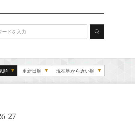
気順
更新日順
現在地から近い順
-27