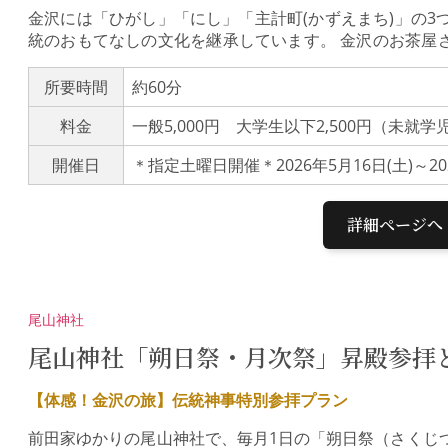
金沢には「ひがし」「にし」「主計町(かずえまち)」の3
統のおもてなしの文化を継承しています。 金沢のお茶屋
はお茶屋文化の継承を目的に どなたでも参加できる特別
やお座敷太鼓の鑑賞 お座敷遊び体験 〈※日本語のみ〉
所要時間
約60分
茶屋は、芸妓が常連のお客様をおもてなしする場所であ
料金
一般5,000円 大学生以下2,500円（未就
利用できることになっています。この企画は、金沢のお
がお茶屋に特別なご協力をいただいて実施しているもので
開催日
い。■素足の方は靴下をご着用いただき、雨天時などは替
階にあり、エレベーターはございません。■和室で座布団
せん。■お茶屋や芸妓、他のお客様に迷惑な行為をする方
詳細ページへ
のご参加、入室はお断りしております。■個人情報保護
は、この企画の手配・運営、精算、統計の目的でのみ使
切に管理するために、個人情報保護方針および個人情報保
重大な過失のある場合を除き、当企画に関連して生じた
尾山神社
ん。■お申込みいただいた時点で、上記の参加条件および
と扱わせていただきます。※英語の通訳ガイド付き体験プランを
尾山神社「朔日祭・月次祭」昇殿参拝
o Experience）からお申込みをお願いします。
【体感！金沢の旅】伝統神事特別参拝プラン
前田家ゆかりの尾山神社で、毎月1日の「朔日祭（さくじ