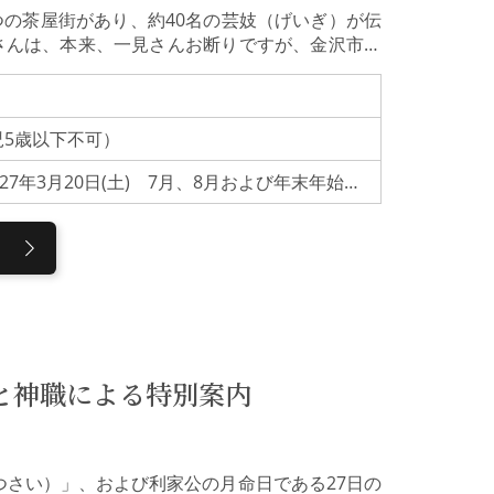
つの茶屋街があり、約40名の芸妓（げいぎ）が伝
さんは、本来、一見さんお断りですが、金沢市で
な体験プランを行っています。 【内容】芸妓の舞
◎ご参加の皆様へ＜注意事項＞金沢の茶屋街のお
り、通常、常連のお客様方のご紹介を通じてのみ
学児5歳以下不可）
茶屋文化の継承を目的に金沢市と金沢市観光協会
す。■お茶屋の室内を汚さないようご配慮くださ
＊指定土曜日開催＊2026年5月16日(土)～2027年3月20日(土) 7月、8月および年末年始は除く
えのものをご用意ください。■会場のお座敷は二
の上にお座りいただきます。正座の必要はありま
は退出していただく場合があります。■未就学児
に関するお知らせお客様からいただいた個人情報
用いたします。当協会は、お客様の個人情報を適
護規定を定めております。■当協会に故意または
損害や怪我等について、一切の責任を負いませ
内容をお読みいただき、ご承諾をいただいたもの
ご希望の場合は、こちら（Kanazawa Geik
と神職による特別案内
つさい）」、および利家公の月命日である27日の