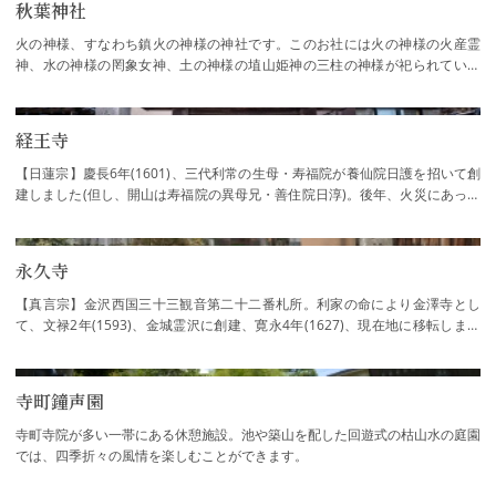
秋葉神社
火の神様、すなわち鎮火の神様の神社です。このお社には火の神様の火産霊
神、水の神様の罔象女神、土の神様の埴山姫神の三柱の神様が祀られていま
す。この神社の起源は、今から700年以上前の…
経王寺
【日蓮宗】慶長6年(1601)、三代利常の生母・寿福院が養仙院日護を招いて創
建しました(但し、開山は寿福院の異母兄・善住院日淳)。後年、火災にあった
が正保4年(1647)、寿福院十七回忌にあたり…
永久寺
【真言宗】金沢西国三十三観音第二十二番札所。利家の命により金澤寺とし
て、文禄2年(1593)、金城霊沢に創建、寛永4年(1627)、現在地に移転しまし
た。本尊千手千眼観世音菩薩は玉泉院(二代藩…
寺町鐘声園
寺町寺院が多い一帯にある休憩施設。池や築山を配した回遊式の枯山水の庭園
では、四季折々の風情を楽しむことができます。