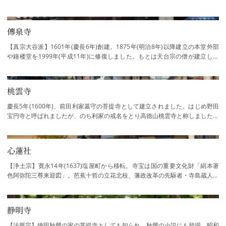
が配されています。金沢出身の蓮田修吾郎…
傳泉寺
【真宗大谷派】1601年(慶長6年)創建。1875年(明治8年)以降建立の本堂外部
や鐘楼堂を1999年(平成11年)に修復しました。もとは天台宗の僧が建立した
と伝えられていますが、後に浄土真宗に変わり…
桃雲寺
慶長5年(1600年)、前田利家墓守の菩提寺として建立されました。はじめ野田
宝円寺と呼ばれましたが、のち利家の戒名をとり高徳山桃雲寺と称しました。
元和2年に焼失し、芳春院(利家夫人まつ)に…
心蓮社
【浄土宗】寛永14年(1637)塩屋町から移転。寺宝は国の重要文化財「絹本著
色阿弥陀三尊来迎図」。芭蕉十哲の立花北枝、藩政改革の先駆者・寺島蔵人の
墓などがあります。市の名勝に指定される庭…
静明寺
【法華宗】徳田秋聲の家の菩提寺としても知られ、秋聲の小説にも登場。昭和