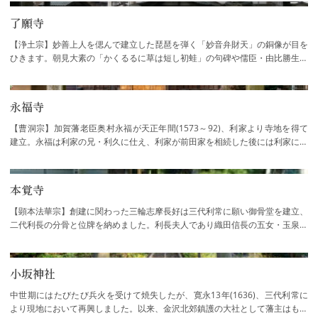
了願寺
【浄土宗】妙善上人を偲んで建立した琵琶を弾く「妙音弁財天」の銅像が目を
ひきます。朝見大素の「かくるるに草は短し初蛙」の句碑や儒臣・由比勝生の
墓、延命地蔵なども建っています。うら盆…
永福寺
【曹洞宗】加賀藩老臣奥村永福が天正年間(1573～92)、利家より寺地を得て
建立。永福は利家の兄・利久に仕え、利家が前田家を相続した後には利家に仕
えました。天正12年(1585)、佐々成政の攻撃…
本覚寺
【顕本法華宗】創建に関わった三輪志摩長好は三代利常に願い御骨堂を建立、
二代利長の分骨と位牌を納めました。利長夫人であり織田信長の五女・玉泉院
はしばしば当寺に参詣したといわれていま…
小坂神社
中世期にはたびたび兵火を受けて焼失したが、寛永13年(1636)、三代利常に
より現地において再興しました。以来、金沢北郊鎮護の大社として藩主はもと