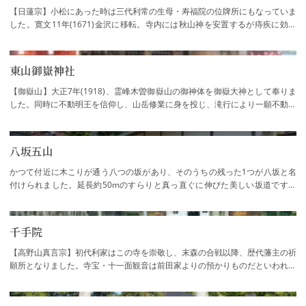
【日蓮宗】小松にあった時は三代利常の生母・寿福院の位牌所にもなっていま
した。寛文11年(1671)金沢に移転。寺内には秋山神を安置するが痔疾に効験
があるといわれ、参拝者も多いです。寺宝に…
東山御嶽神社
【御嶽山】大正7年(1918)、霊峰木曽御嶽山の御神体を御嶽大神として奉りま
した。同時に不動明王を信仰し、山岳修業に身を投じ、滝行により一願不動尊
の信仰に灯を点し続けています。不動尊は…
八坂五山
かつて付近に木こりが通う八つの坂があり、そのうちの残った1つが八坂と名
付けられました。延長約50mのすらりと真っ直ぐに伸びた美しい坂道です。
崖下に並び建つ寺院を八坂五山と称します。
千手院
【高野山真言宗】初代利家はこの寺を崇敬し、末森の合戦以降、歴代藩主の祈
願所となりました。寺宝・十一面観音は前田家よりの預かりものだといわれて
います。前田家からの祈願書状が入ってい…