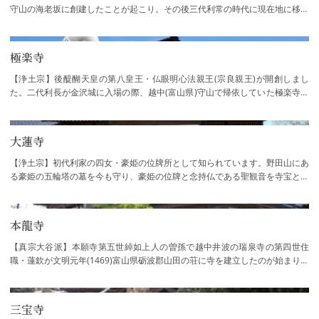
守山の海老坂に創建したことが起こり。その後三代利常の時代に現在地に移り
ました。本堂には、能登末森城の守り本尊…
極楽寺
【浄土宗】後醍醐天皇の第八皇王・仏眼明心法親王(宗良親王)が開創しまし
た。二代利長が金沢城に入場の際、越中(富山県)守山で帰依していた極楽寺暫
譽上人を招請しました。その後、三代利常か…
大蓮寺
【浄土宗】初代利家の四女・豪姫の位牌所として知られています。野田山にあ
る豪姫の五輪塔の墓を今も守り、豪姫の位牌と念持仏である聖観音を寺宝とし
て安置。境内には豪姫と夫・宇喜多秀家の…
本龍寺
【真宗大谷派】本願寺第五世綽如上人の曽孫で越中井波の瑞泉寺の第四世住
職・蓮欽が文明元年(1469)富山県砺波郡山田の荘に寺を建立したのが始まりで
す。開基・蓮欽の室は蓮如上人の娘・了如禅…
三宝寺