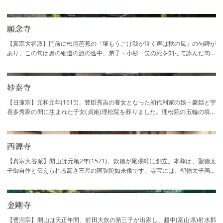
願念寺
【真宗大谷派】門前に松尾芭蕉の「塚もうごけ我が泣く声は秋の風」の句碑が
あり、この句は奥の細道の旅の途中、弟子・小杉一笑の死を知って詠んだ句。
小杉家の菩提寺でもあります。一笑を記念…
妙泰寺
【日蓮宗】元和元年(1615)、豊臣秀吉の養女となった初代利家の娘・豪姫と宇
喜多秀家の間に生まれた子女(貞姫)理松院を葬りました。理松院の五輪の墳墓
には歯痛平癒を祈願する人が絶えませんで…
西源寺
【真宗大谷派】開山は元亀2年(1571)、欽徳が尾張町に創立。本尊は、聖徳太
子御自作と伝えられる高さ三尺の阿弥陀如来像です。寺宝には、聖徳太子画像
一幅、七高僧画像一幅、蓮如上人画像一幅…
金剛寺
【曹洞宗】開山は天正年間、前田大炊の第三子が出家し、越中(富山県)射水郡