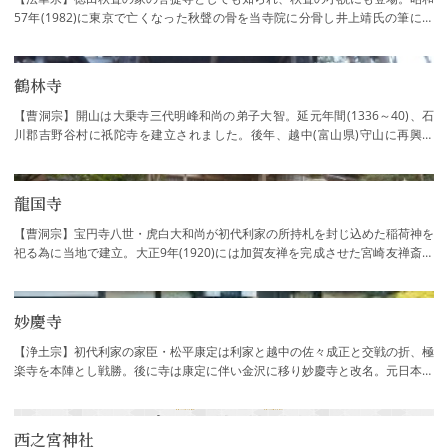
57年(1982)に東京で亡くなった秋聲の骨を当寺院に分骨し井上靖氏の筆によ
る徳田秋聲碑が建っています。加賀藩に仕え…
鶴林寺
【曹洞宗】開山は大乗寺三代明峰和尚の弟子大智。延元年間(1336～40)、石
川郡吉野谷村に祇陀寺を建立されました。後年、越中(富山県)守山に再興さ
れ、さらに金沢八坂に移り、三代利常の命で鶴…
龍国寺
【曹洞宗】宝円寺八世・虎白大和尚が初代利家の所持札を封じ込めた稲荷神を
祀る為に当地で建立。大正9年(1920)には加賀友禅を完成させた宮崎友禅斎の
墓碑が発見されました。毎年5月17日には加…
妙慶寺
【浄土宗】初代利家の家臣・松平康定は利家と越中の佐々成正と交戦の折、極
楽寺を本陣とし戦勝。後に寺は康定に伴い金沢に移り妙慶寺と改名。元日本排
球協会会長で男子金メダル監督の故松平康…
西之宮神社