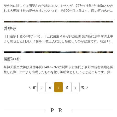
歴史的に詳しくは明記された諸説はありませんが、727年(神亀4年)創始といわ
れる大野湊神社の境外末社のひとつで、約100年以上前より、西の宮の名が示
すように漁師町の身近な祠として古くから…
善妙寺
【日蓮宗】慶応4年(1868)、十三代藩主斉泰が卯辰山開発の折に庚申塚の土中
より出現した日月天子像を日教上人に託し祭祀したのが起源です。明治12年
(1879)に東京の善妙院を現在の地に移し立向…
闕野神社
祭神天照皇大神は延徳年間(1489～92)に闕野伊右衛門が泉野の新村領地を開
墾した際、土中より出現したものを祀り神明宮としたことが起こりです。拝殿
内や境内の欅の木にかけられた天狗の面は、…
前
5
6
7
8
9
次
PR