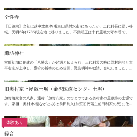
より衆庶から尊信を集めました。金沢五社の…
全性寺
【日蓮宗】当初は越中放生津(現富山県射水市)にあったが、二代利長に従い移
転。天明6年(1786)現在地に移りました。不動明王は十代重教の守本尊で、重
教が世嗣となった折に生母実成院が預けた…
諏訪神社
室町初期に創建の「八幡宮」が起源と伝えられ、三代利常の時に野村宗順と太
平右京が上申し、鷹狩の祈祷のため信州、諏訪明神を勧請、合祀しました。祭
神は、建御名方神、誉田別命。毎年旧暦7…
旧奥村家上屋敷土塀（金沢医療センター土塀）
加賀藩家老の八家、通称「加賀八家」のひとつである奥村家の屋敷跡の土塀で
す。家祖・奥村永福(ながとみ)は前田利久(加賀初代藩主前田利家の兄)に仕え
荒子城代を務め、加賀藩初代藩主前田利家…
体験あり
縁音