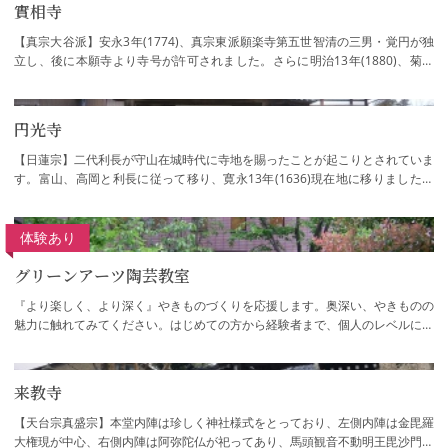
實相寺
【真宗大谷派】安永3年(1774)、真宗東派願楽寺第五世智清の三男・覚円が独
立し、後に本願寺より寺号が許可されました。さらに明治13年(1880)、菊田
霊明が彦三町に創設した際に寺号公称が許可…
円光寺
【日蓮宗】二代利長が守山在城時代に寺地を賜ったことが起こりとされていま
す。富山、高岡と利長に従って移り、寛永13年(1636)現在地に移りました。
利長が高岡在城の頃に守本尊として信仰した…
体験あり
グリーンアーツ陶芸教室
『より楽しく、より深く』やきものづくりを応援します。奥深い、やきものの
魅力に触れてみてください。はじめての方から経験者まで、個人のレベルに合
せて幅広く学べるカリキュラムを用意して…
来教寺
【天台宗真盛宗】本堂内陣は珍しく神社様式をとっており、左側内陣は金毘羅
大権現が中心、右側内陣は阿弥陀仏が祀ってあり、馬頭観音不動明王毘沙門天