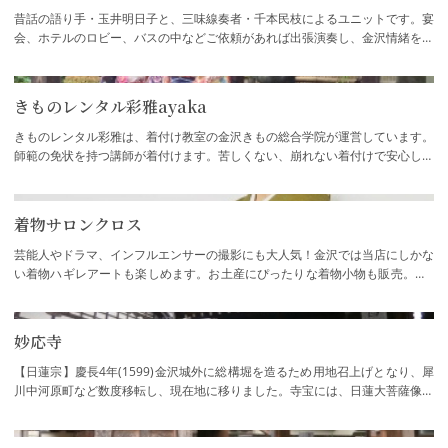
昔話の語り手・玉井明日子と、三味線奏者・千本民枝によるユニットです。宴
会、ホテルのロビー、バスの中などご依頼があれば出張演奏し、金沢情緒をお
届け致します。また、三味線体験や、紙芝…
きものレンタル彩雅ayaka
きものレンタル彩雅は、着付け教室の金沢きもの総合学院が運営しています。
師範の免状を持つ講師が着付けます。苦しくない、崩れない着付けで安心して
お出かけください。
着物サロンクロス
芸能人やドラマ、インフルエンサーの撮影にも大人気！金沢では当店にしかな
い着物ハギレアートも楽しめます。お土産にぴったりな着物小物も販売。（2
025年度 石川県エコ・リサイクル認定製品…
妙応寺
【日蓮宗】慶長4年(1599)金沢城外に総構堀を造るため用地召上げとなり、犀
川中河原町など数度移転し、現在地に移りました。寺宝には、日蓮大菩薩像、
法華経八巻を納めた宝塔など。元禄の茶人…