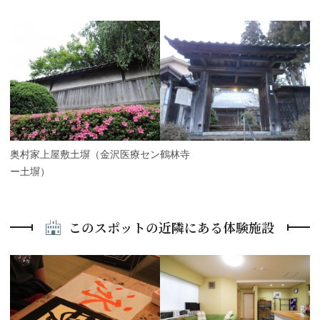
P
r
e
N
v
e
i
x
o
t
u
s
旧奥村家上屋敷土塀（金沢医療セン
鶴林寺
ター土塀）
このスポットの近隣にある体験施設
P
r
e
N
v
e
i
x