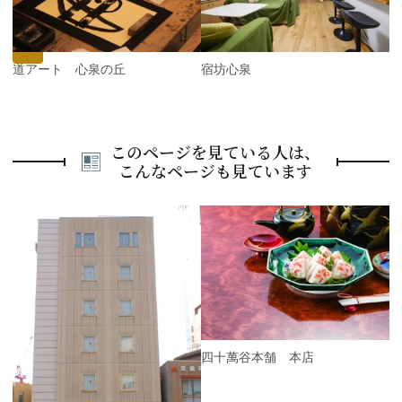
o
t
u
s
書道アート 心泉の丘
宿坊心泉
このページを見ている人は、
こんなページも見ています
P
r
e
N
v
e
i
x
o
t
u
s
四十萬谷本舗 本店