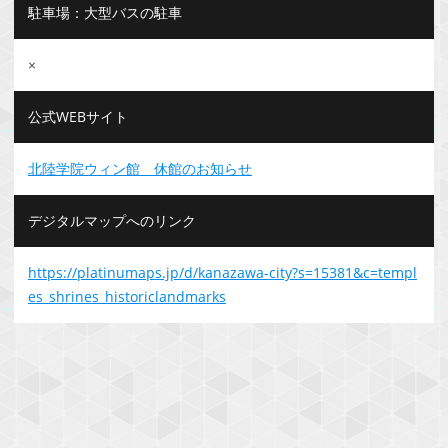
駐車場：大型バスの駐車
×
公式WEBサイト
北陸学院ウィン館 休館のお知らせ
デジタルマップへのリンク
https://platinumaps.jp/d/kanazawa-city?s=15381&c=templ
es_shrines_historiclandmarks