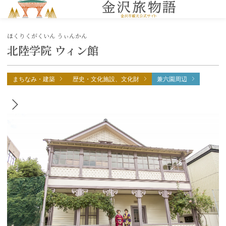
MENU
ほくりくがくいん うぃんかん
北陸学院 ウィン館
まちなみ・建築
歴史・文化施設、文化財
兼六園周辺