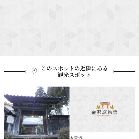
このスポットの近隣にある
観光スポット
P
r
e
N
v
e
i
x
o
t
u
s
木曽坂