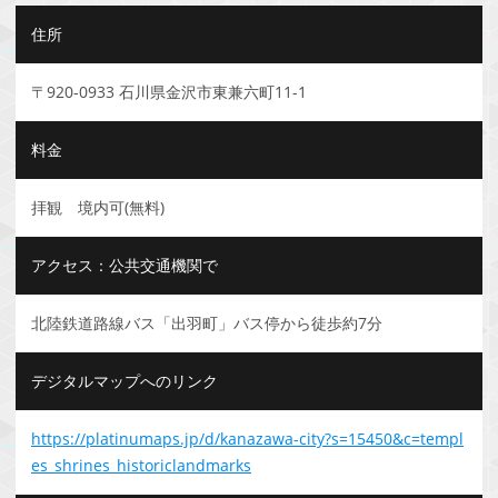
住所
〒920-0933 石川県金沢市東兼六町11-1
料金
拝観 境内可(無料)
アクセス：公共交通機関で
北陸鉄道路線バス「出羽町」バス停から徒歩約7分
デジタルマップへのリンク
https://platinumaps.jp/d/kanazawa-city?s=15450&c=templ
es_shrines_historiclandmarks