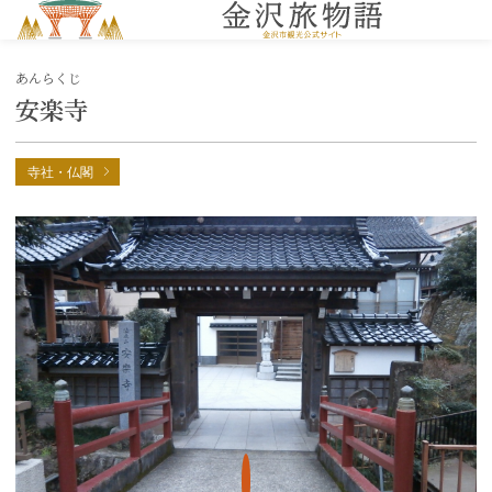
MENU
あんらくじ
安楽寺
寺社・仏閣