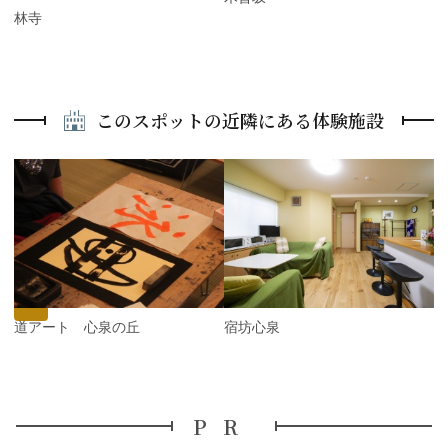
鶴林寺
このスポットの近隣にある体験施設
P
r
e
N
v
e
i
x
o
t
u
s
書道アート 心泉の丘
宿坊心泉
PR