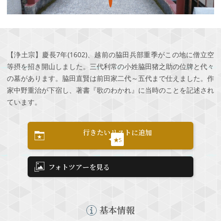
【浄土宗】慶長7年(1602)、越前の脇田兵部重季がこの地に僧立空
等摂を招き開山しました。三代利常の小姓脇田猪之助の位牌と代々
の墓があります。脇田直賢は前田家二代～五代まで仕えました。作
家中野重治が下宿し、著書『歌のわかれ』に当時のことを記述され
ています。
行きたいリストに追加
★5
フォトツアーを見る
基本情報