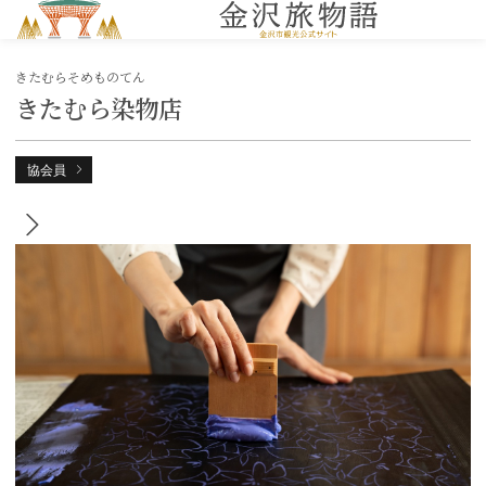
MENU
きたむらそめものてん
きたむら染物店
協会員