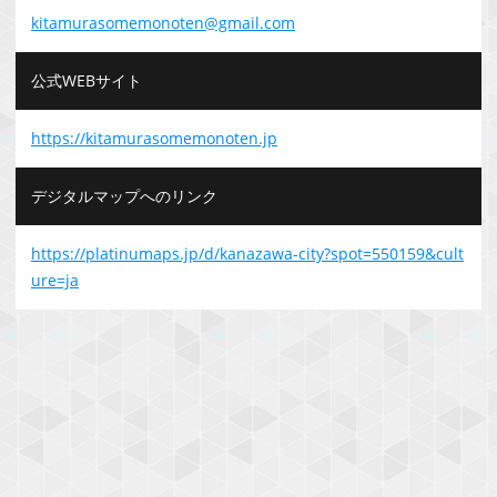
kitamurasomemonoten@gmail.com
公式WEBサイト
https://kitamurasomemonoten.jp
デジタルマップへのリンク
https://platinumaps.jp/d/kanazawa-city?spot=550159&cult
ure=ja