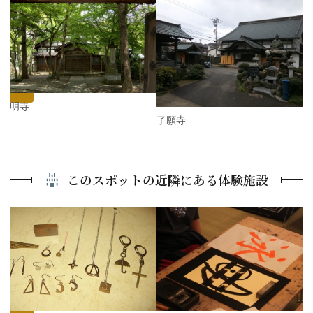
P
r
e
N
v
e
i
x
o
t
u
s
静明寺
了願寺
このスポットの近隣にある体験施設
P
r
e
N
v
e
i
x
o
t
u
s