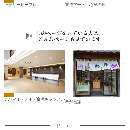
ギャラリーセーブル
書道アート 心泉の丘
このページを見ている人は、
こんなページも見ています
P
r
e
N
v
e
i
x
o
t
u
s
ホテルマイステイズ金沢キャッスル
香舗伽羅
PR