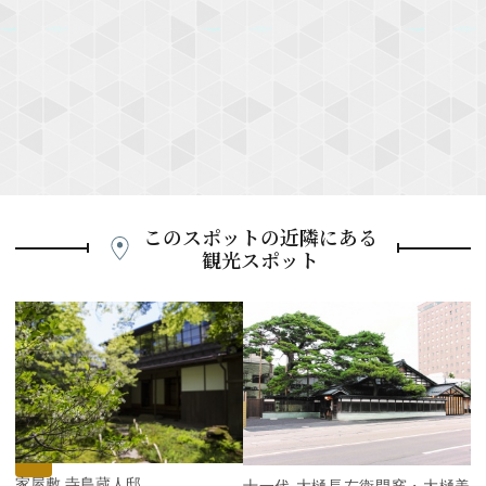
このスポットの近隣にある
観光スポット
P
r
e
N
v
e
i
x
o
t
u
s
武家屋敷 寺島蔵人邸
十一代 大樋長左衛門窯・大樋美術