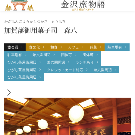
MENU
かがはんごようかしつかさ もりはち
加賀藩御用菓子司 森八
協会員
食文化
和食
カフェ
銘菓
駐車場有
駐車場有
兼六園周辺
団体可
団体可
ひがし茶屋街周辺
兼六園周辺
ランチあり
ひがし茶屋街周辺
クレジットカード対応
兼六園周辺
ひがし茶屋街周辺