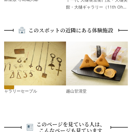
館・大樋ギャラリー（11th Oh…
このスポットの近隣にある体験施設
P
r
e
N
v
e
i
x
o
t
u
s
ギャラリーセーブル
越山甘清堂
このページを見ている人は、
こんなページも見ています