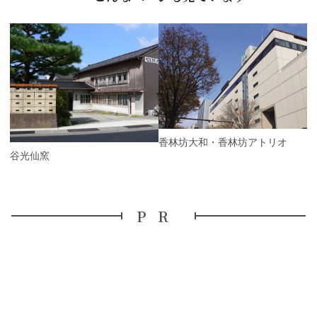
P
r
e
N
v
e
i
x
o
t
u
s
香林坊大和・香林坊アトリオ
九谷光仙窯
PR