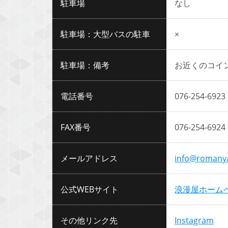
駐車場
なし
駐車場：大型バスの駐車
×
駐車場：備考
お近くのコイ
電話番号
076-254-6923
FAX番号
076-254-6924
メールアドレス
info@romany
公式WEBサイト
浪漫屋ホーム
その他リンク先
Instagram