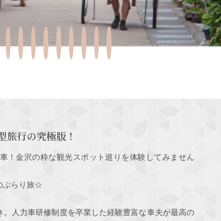
型旅行の究極版！
車！金沢の粋な観光スポット巡りを体験してみません
のぶらり旅☆
き。人力車研修制度を卒業した経験豊富な車夫が最高の