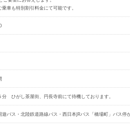
ご乗車も特別割引料金にて可能です。
0
間
５分 ひがし茶屋街、円長寺前にて待機しております。
周遊バス・北陸鉄道路線バス・西日本JRバス「橋場町」バス停