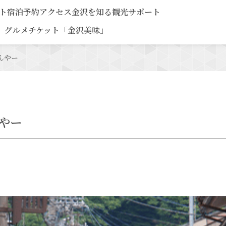
ト
宿泊予約
アクセス
金沢を知る
観光サポート
グルメチケット「金沢美味」
んやー
やー