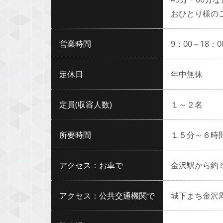
おひとり様の
営業時間
9：00～18：0
定休日
年中無休
定員(収容人数)
１～２名
所要時間
１５分～６時
アクセス：お車で
金沢駅から約
アクセス：公共交通機関で
城下まち金沢