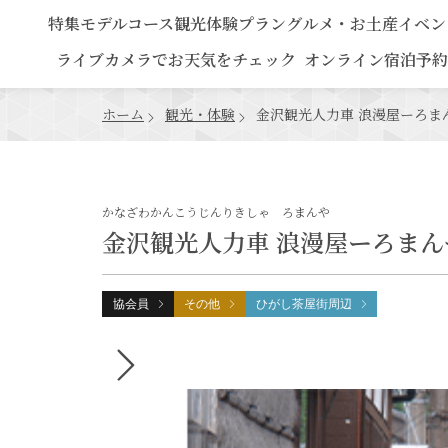
特集
モデルコース
観光
体験プラン
グルメ・お土産
イベン
ライブカメラでお天気をチェック
オンライン宿泊予約
ホーム
観光・体験
金沢観光人力車 浪漫屋ーろま
かなざわかんこうじんりきしゃ ろまんや
金沢観光人力車 浪漫屋ーろまん
協会員
その他
ひがし茶屋街周辺