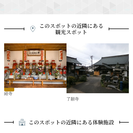
このスポットの近隣にある
観光スポット
P
r
e
N
v
e
i
x
o
t
u
s
寿経寺
了願寺
このスポットの近隣にある体験施設