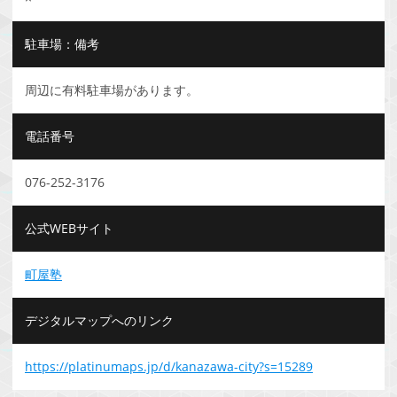
駐車場：備考
周辺に有料駐車場があります。
電話番号
076-252-3176
公式WEBサイト
町屋塾
デジタルマップへのリンク
https://platinumaps.jp/d/kanazawa-city?s=15289