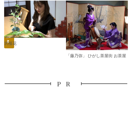
P
r
e
N
v
e
i
x
o
t
u
s
金沢桜花
「藤乃弥」 ひがし茶屋街 お茶屋
PR