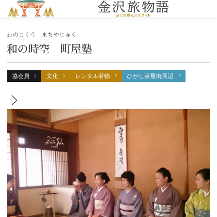
MENU
わのじくう まちやじゅく
和の時空 町屋塾
協会員
文化
レンタル着物
ひがし茶屋街周辺