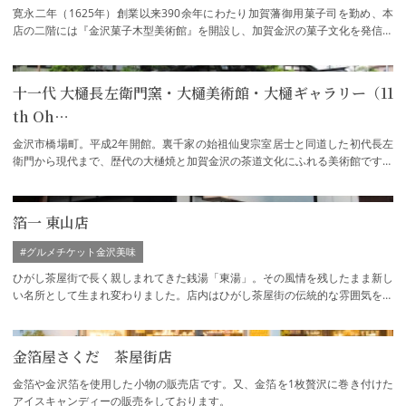
寛永二年（1625年）創業以来390余年にわたり加賀藩御用菓子司を勤め、本
店の二階には『金沢菓子木型美術館』を開設し、加賀金沢の菓子文化を発信し
続けております。
十一代 大樋長左衛門窯・大樋美術館・大樋ギャラリー（11
th Oh…
金沢市橋場町。平成2年開館。裏千家の始祖仙叟宗室居士と同道した初代長左
衛門から現代まで、歴代の大樋焼と加賀金沢の茶道文化にふれる美術館です。
楽家から贈られた飴釉、仙叟好みの意匠、…
箔一 東山店
#グルメチケット金沢美味
ひがし茶屋街で長く親しまれてきた銭湯「東湯」。その風情を残したまま新し
い名所として生まれ変わりました。店内はひがし茶屋街の伝統的な雰囲気をイ
メージし、紅殻色や格子を使い、銭湯時代…
金箔屋さくだ 茶屋街店
金箔や金沢箔を使用した小物の販売店です。又、金箔を1枚贅沢に巻き付けた
アイスキャンディーの販売をしております。