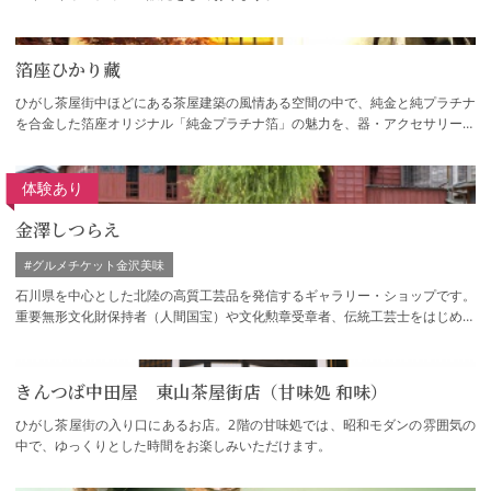
箔座ひかり藏
ひがし茶屋街中ほどにある茶屋建築の風情ある空間の中で、純金と純プラチナ
を合金した箔座オリジナル「純金プラチナ箔」の魅力を、器・アクセサリー・
バッグなど今に生きる「箔品」としてお伝…
体験あり
金澤しつらえ
#グルメチケット金沢美味
石川県を中心とした北陸の高質工芸品を発信するギャラリー・ショップです。
重要無形文化財保持者（人間国宝）や文化勲章受章者、伝統工芸士をはじめと
する選りすぐりの工芸作品を展示。200年…
きんつば中田屋 東山茶屋街店（甘味処 和味）
ひがし茶屋街の入り口にあるお店。2階の甘味処では、昭和モダンの雰囲気の
中で、ゆっくりとした時間をお楽しみいただけます。