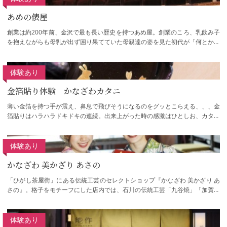
あめの俵屋
創業は約200年前、金沢で最も長い歴史を持つあめ屋。創業のころ、乳飲み子
を抱えながらも母乳が出ず困り果てていた母親達の姿を見た初代が「何とか母
乳のかわりになる栄養価の高い食品はない…
体験あり
金箔貼り体験 かなざわカタニ
薄い金箔を持つ手が震え、鼻息で飛びそうになるのをグッとこらえる、、、金
箔貼りはハラハラドキドキの連続。出来上がった時の感激はひとしお、カタニ
の金箔貼りは満足度が高いと大好評です。…
体験あり
かなざわ 美かざり あさの
「ひがし茶屋街」にある伝統工芸のセレクトショップ『かなざわ 美かざり あ
さの』。格子をモチーフにした店内では、石川の伝統工芸「九谷焼」「加賀友
禅」「金沢箔」「加賀繍」「桐工芸」など…
体験あり