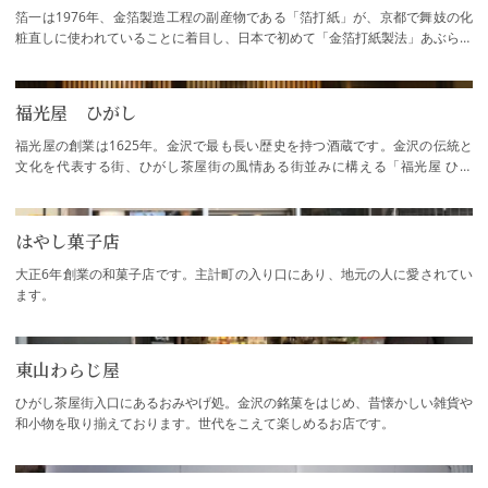
箔一は1976年、金箔製造工程の副産物である「箔打紙」が、京都で舞妓の化
粧直しに使われていることに着目し、日本で初めて「金箔打紙製法」あぶらと
り紙を作りました。あぶらとり紙を使うと、…
福光屋 ひがし
福光屋の創業は1625年。金沢で最も長い歴史を持つ酒蔵です。金沢の伝統と
文化を代表する街、ひがし茶屋街の風情ある街並みに構える「福光屋 ひが
し」では、米発酵から生まれた日本酒や食品、…
はやし菓子店
大正6年創業の和菓子店です。主計町の入り口にあり、地元の人に愛されてい
ます。
東山わらじ屋
ひがし茶屋街入口にあるおみやげ処。金沢の銘菓をはじめ、昔懐かしい雑貨や
和小物を取り揃えております。世代をこえて楽しめるお店です。