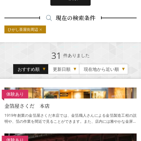
現在の検索条件
ひがし茶屋街周辺
31
件ありました
おすすめ順
更新日順
現在地から近い順
体験あり
金箔屋さくだ 本店
1919年創業の金箔屋さくだ本店では、金箔職人さんによる金箔製造工程の説
明や、箔の作業を間近で見ることができます。また、店内には雅やかな金屏風
の展示や金箔・プラチナ箔の化粧室がありま…
体験あり