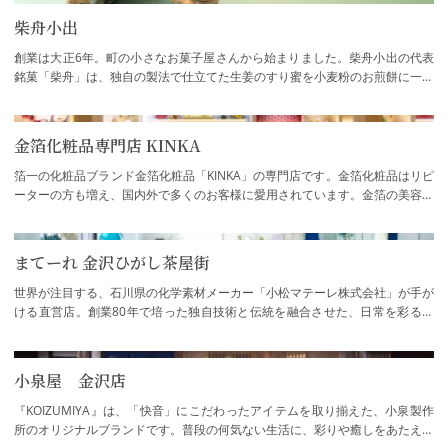
柴舟小出
創業は大正6年。町の小さなお菓子屋さんから始まりました。柴舟小出の代表
銘菓「柴舟」は、独自の製法で仕立てた生姜のすり蜜を小麦粉のお煎餅に一枚
一枚職人が刷毛引きし、滑らかな表面に仕…
金箔化粧品専門店 KINKA
箔一の化粧品ブランド金箔化粧品「KINKA」の専門店です。金箔化粧品はリピ
ーターの方も増え、国内外で多くのお客様に愛用されています。金箔の美容効
果をより多くの方に知っていただくため、…
まてーれ 金沢ひがし茶屋街
世界が注目する、石川県の化学素材メーカー「小松マテーレ株式会社」が手が
ける直営店。創業80年で培った独自技術と伝統を融合させた、日常を彩るア
イテムを展開するお店です。
小泉屋 金沢店
『KOIZUMIYA』は、「快音」にこだわったアイテムを取り揃えた、小泉製作
所のオリジナルブランドです。普段の何気ない生活に、彩りや癒しをあたえて