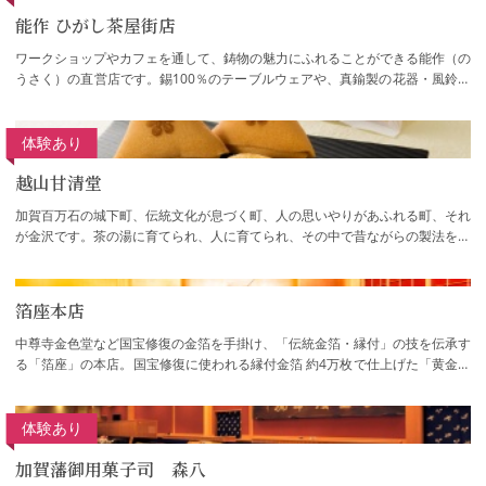
能作 ひがし茶屋街店
ワークショップやカフェを通して、鋳物の魅力にふれることができる能作（の
うさく）の直営店です。錫100％のテーブルウェアや、真鍮製の花器・風鈴な
ど、職人の技が光る製品を取り揃えていま…
体験あり
越山甘清堂
加賀百万石の城下町、伝統文化が息づく町、人の思いやりがあふれる町、それ
が金沢です。茶の湯に育てられ、人に育てられ、その中で昔ながらの製法を守
り続け、良質な材料を使い、変わりゆく時…
箔座本店
中尊寺金色堂など国宝修復の金箔を手掛け、「伝統金箔・縁付」の技を伝承す
る「箔座」の本店。国宝修復に使われる縁付金箔 約4万枚で仕上げた「黄金の
茶室」、伝統的な製造工程や職人の手わざ…
体験あり
加賀藩御用菓子司 森八