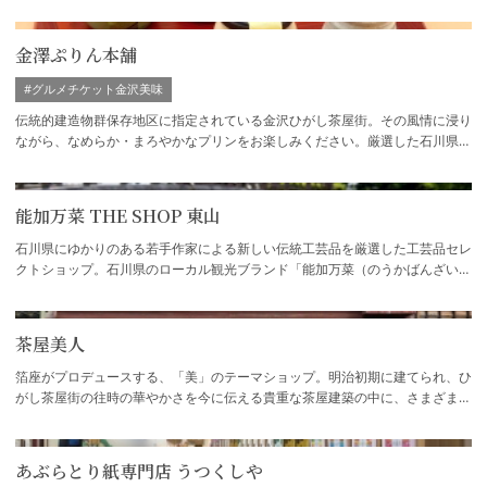
くれる、 職人の手によって作られたデザイン…
金澤ぷりん本舗
#グルメチケット金沢美味
伝統的建造物群保存地区に指定されている金沢ひがし茶屋街。その風情に浸り
ながら、なめらか・まろやかなプリンをお楽しみください。厳選した石川県の
素材を主として、店舗内の工房で毎日手作…
能加万菜 THE SHOP 東山
石川県にゆかりのある若手作家による新しい伝統工芸品を厳選した工芸品セレ
クトショップ。石川県のローカル観光ブランド「能加万菜（のうかばんざい）
グループ」によるアンテナショップです。…
茶屋美人
箔座がプロデュースする、「美」のテーマショップ。明治初期に建てられ、ひ
がし茶屋街の往時の華やかさを今に伝える貴重な茶屋建築の中に、さまざまな
「美」を集めました。美の美（オリジナル…
あぶらとり紙専門店 うつくしや