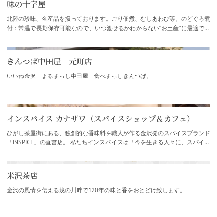
味の十字屋
北陸の珍味、名産品を扱っております。ごり佃煮、むしあわび等。のどぐろ煮
付：常温で長期保存可能なので、いつ渡せるかわからない”お土産”に最適です
本店の他に、下記でお買い求…
きんつば中田屋 元町店
いいね金沢 よるまっし中田屋 食べまっしきんつば。
インスパイス カナザワ（スパイスショップ＆カフェ）
ひがし茶屋街にある、独創的な香味料を職人が作る金沢発のスパイスブランド
「INSPICE」の直営店。 私たちインスパイスは「今を生きる人々に、スパイス
を通じて、人生を鼓舞したい」とい…
米沢茶店
金沢の風情を伝える浅の川畔で120年の味と香をおとどけ致します。