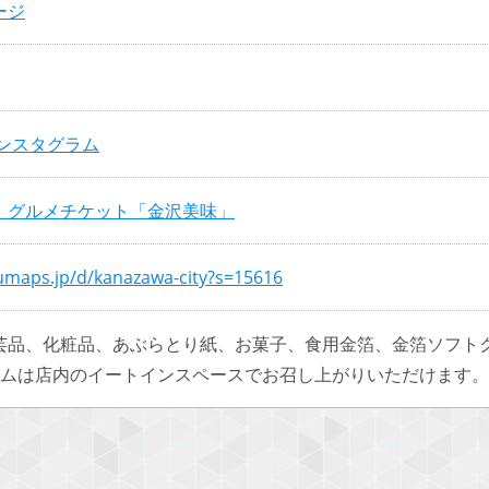
ージ
インスタグラム
 グルメチケット「金沢美味」
numaps.jp/d/kanazawa-city?s=15616
芸品、化粧品、あぶらとり紙、お菓子、食用金箔、金箔ソフト
ームは店内のイートインスペースでお召し上がりいただけます