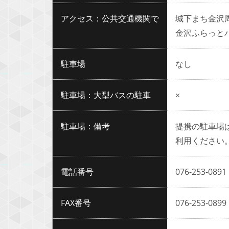
アクセス：公共交通機関で
城下まち金沢
金沢ふらっと
駐車場
なし
駐車場：大型バスの駐車
×
駐車場：備考
提携の駐車場
利用ください
電話番号
076-253-0891
FAX番号
076-253-0899