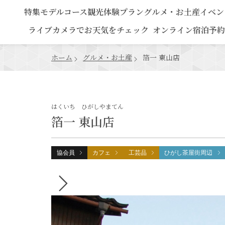
特集
モデルコース
観光
体験プラン
グルメ・お土産
イベン
ライブカメラでお天気をチェック
オンライン宿泊予約
ホーム
グルメ・お土産
箔一 東山店
はくいち ひがしやまてん
箔一 東山店
協会員
カフェ
工芸品
ひがし茶屋街周辺