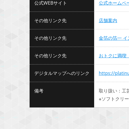
公式WEBサイト
公式ホームペ
その他リンク先
店舗案内
その他リンク先
金箔の箔一 
その他リンク先
おトクに満喫
デジタルマップへのリンク
https://plati
備考
取り扱い：工
※ソフトクリ