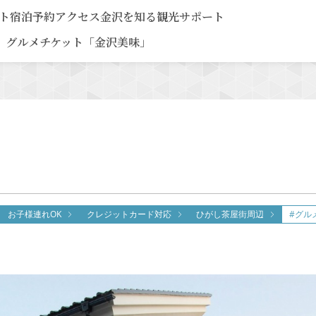
ト
宿泊予約
アクセス
金沢を知る
観光サポート
グルメチケット「金沢美味」
お子様連れOK
クレジットカード対応
ひがし茶屋街周辺
#グル