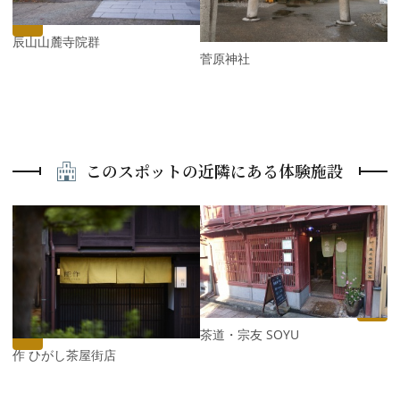
s
卯辰山山麓寺院群
菅原神社
このスポットの近隣にある体験施設
P
r
e
N
v
e
i
x
o
t
u
s
茶道・宗友 SOYU
能作 ひがし茶屋街店