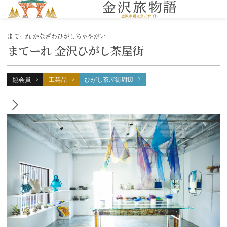
MENU
まてーれ かなざわひがしちゃやがい
まてーれ 金沢ひがし茶屋街
協会員
工芸品
ひがし茶屋街周辺