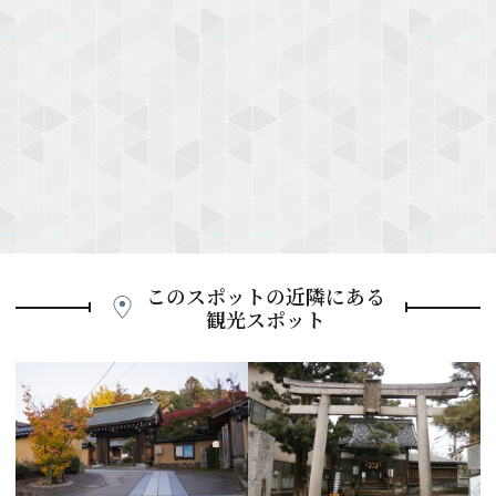
このスポットの近隣にある
観光スポット
P
r
e
N
v
e
i
x
o
t
u