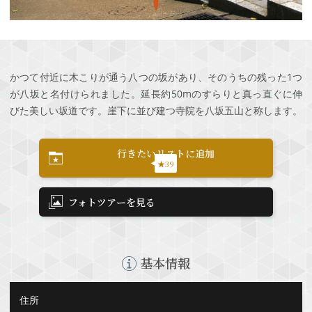
かつて付近に木こりが通う八つの坂があり、そのうちの残った1つ
が八坂と名付けられました。延長約50mのすらりと真っ直ぐに伸
びた美しい坂道です。崖下に並び建つ寺院を八坂五山と称します。
行きたいリストに追加
★39
フォトツアーを見る
基本情報
住所