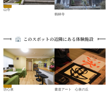
s
松山寺
鶴林寺
このスポットの近隣にある体験施設
P
r
e
N
v
e
i
x
o
t
u
s
宿坊心泉
書道アート 心泉の丘