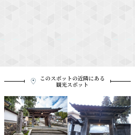
このスポットの近隣にある
観光スポット
P
r
e
N
v
e
i
x
o
t
u