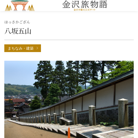
MENU
はっさかござん
八坂五山
まちなみ・建築