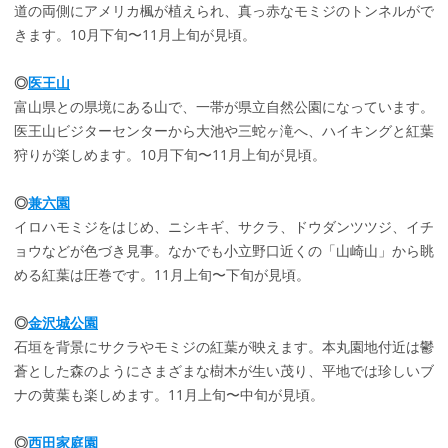
道の両側にアメリカ楓が植えられ、真っ赤なモミジのトンネルがで
きます。10月下旬〜11月上旬が見頃。
◎
医王山
富山県との県境にある山で、一帯が県立自然公園になっています。
医王山ビジターセンターから大池や三蛇ヶ滝へ、ハイキングと紅葉
狩りが楽しめます。10月下旬〜11月上旬が見頃。
◎
兼六園
イロハモミジをはじめ、ニシキギ、サクラ、ドウダンツツジ、イチ
ョウなどが色づき見事。なかでも小立野口近くの「山崎山」から眺
める紅葉は圧巻です。11月上旬〜下旬が見頃。
◎
金沢城公園
石垣を背景にサクラやモミジの紅葉が映えます。本丸園地付近は鬱
蒼とした森のようにさまざまな樹木が生い茂り、平地では珍しいブ
ナの黄葉も楽しめます。11月上旬〜中旬が見頃。
◎
西田家庭園