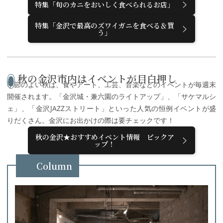
特集「旬のカニをおいしく食べられるお店」
特集「金沢で最高のズワイガニを食べる＆買
う」
秋の金沢市内はイベントが目白押し
季節のよい秋は、食やアート、工芸、音楽などのイベントが毎週末
開催されます。「金沢城・兼六園のライトアップ」、「サケマルシ
ェ」、「金沢
JAZZ
ストリート」といった人気の恒例イベントが盛
りだくさん。金沢にお出かけの際は要チェックです！
秋の金沢★おすすめイベント情報 ピックア
ップ！
Column