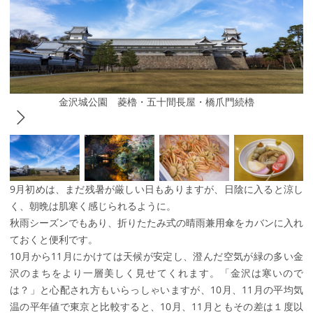
金沢城公園 菱櫓・五十間長屋・橋爪門続櫓
9月初めは、まだ残暑が厳しい日もありますが、日陰に入ると涼し
く、朝晩は肌寒く感じられるように。
秋雨シーズンでもあり、折りたたみ式の晴雨兼用傘をカバンに入れ
ておくと便利です。
10月から11月にかけては天候が安定し、澄んだ空気が緑の多い金
沢のまちをより一層美しく見せてくれます。「金沢は寒いので
は？」と心配され方もいらっしゃいますが、10月、11月の平均気
温の平年値で東京と比較すると、10月、11月ともその差は１度以