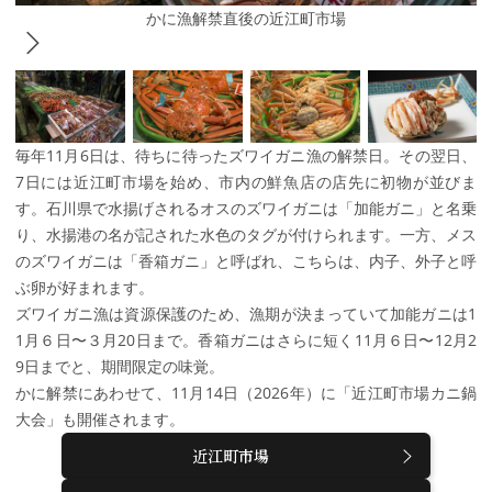
かに漁解禁直後の近江町市場
毎年11月6日は、待ちに待ったズワイガニ漁の解禁日。その翌日、
7日には近江町市場を始め、市内の鮮魚店の店先に初物が並びま
す。石川県で水揚げされるオスのズワイガニは「加能ガニ」と名乗
り、水揚港の名が記された水色のタグが付けられます。一方、メス
のズワイガニは「香箱ガニ」と呼ばれ、こちらは、内子、外子と呼
ぶ卵が好まれます。
ズワイガニ漁は資源保護のため、漁期が決まっていて加能ガニは1
1月６日〜３月20日まで。香箱ガニはさらに短く11月６日〜12月2
9日までと、期間限定の味覚。
かに解禁にあわせて、11月14日（2026年）に「近江町市場カニ鍋
大会」も開催されます。
近江町市場