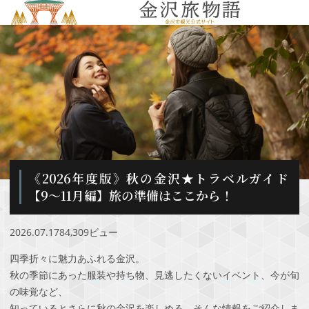
MENU
《2026年度版》秋の金沢★トラベルガイド
【9〜11月編】旅の準備はここから！
2026.07.17
84,309ビュー
四季折々に魅力あふれる金沢。
秋の季節にあった服装や持ち物、見逃したくないイベント、今が旬
の味覚など、
知っているとさらに秋の金沢を楽しめる、そんな情報をご紹介しま