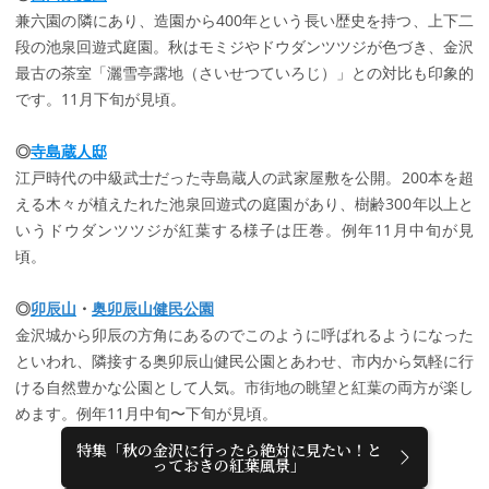
兼六園の隣にあり、造園から400年という長い歴史を持つ、上下二
段の池泉回遊式庭園。秋はモミジやドウダンツツジが色づき、金沢
最古の茶室「灑雪亭露地（さいせつていろじ）」との対比も印象的
です。11月下旬が見頃。
◎
寺島蔵人邸
江戸時代の中級武士だった寺島蔵人の武家屋敷を公開。200本を超
える木々が植えたれた池泉回遊式の庭園があり、樹齢300年以上と
いうドウダンツツジが紅葉する様子は圧巻。例年11月中旬が見
頃。
◎
卯辰山
・
奥卯辰山健民公園
金沢城から卯辰の方角にあるのでこのように呼ばれるようになった
といわれ、隣接する奥卯辰山健民公園とあわせ、市内から気軽に行
ける自然豊かな公園として人気。市街地の眺望と紅葉の両方が楽し
めます。例年11月中旬〜下旬が見頃。
特集「秋の金沢に行ったら絶対に見たい！と
っておきの紅葉風景」