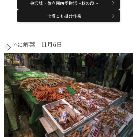
金沢城・兼六園四季物語～秋の段～
土塀こも掛け作業
かに解禁 11月6日