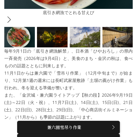
底引き網漁でとれる甘えび
毎年9月1日の「底引き網漁解禁」、日本酒「ひやおろし」の県内
一斉発売（2026年は9月4日）と、美食のまち・金沢の秋は、食べ
ものの話題とともに到来します。
11月1日からは兼六園で「雪吊り作業」（12月中旬まで）が始ま
り、12月第1週の週末には長町武家屋敷跡「土塀の薦がけ作業」も
行われ、冬を迎える準備が整います。
また、「金沢城・兼六園ライトアップ【秋の段】2026年9月19日
(土)～22日（火・祝）、11月7日(土)、14日(土)、15日(日)、21日
(土)、22日(日)、28日(土)、29日(日)、「中心商店街イルミネーショ
ン」（11月から）も季節の話題に上がります。
兼六園雪吊り作業