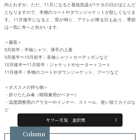
内とわずか。ただ、11月になると最低気温が1ケタの日がほとんど
となりますので、冬物のコートやダウンジャケットが欲しくなりま
す。11月後半になると、雷が鳴り、アラレが降る日もあり、季節
は一気に冬へと向かいます。
＜服装＞
9月前半：半袖シャツ、薄手の上着
9月後半〜10月前半：長袖シャツ＋カーディガンなど
10月後半〜11月前半：ジャケットやセーター＋コート
11月後半：冬物のコートやダウンジャケット、ブーツなど
＜オススメの持ち物＞
・折りたたみ傘（晴雨兼用がベター）
・温度調整用のアウターやインナー、ストール、使い捨てカイロな
ど
ヤフー天気 金沢市
Column