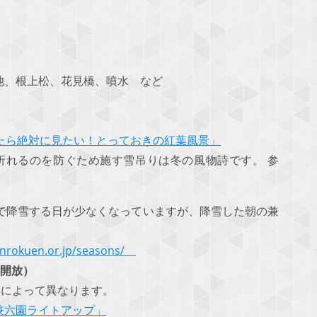
池、根上松、花見橋、噴水 など
たら絶対に見たい！とっておきの紅葉風景」
れるのを防ぐため施す雪吊りは冬の風物詩です。 参
降雪する日が少なくなっていますが、降雪した朝の兼
kenrokuen.or.jp/seasons/
開放）
年によって異なります。
兼六園ライトアップ」