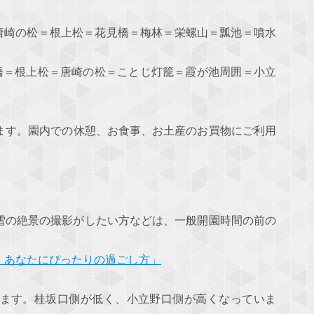
唐崎の松＝根上松＝花見橋＝梅林＝栄螺山＝瓢池＝噴水
見橋＝根上松＝唐崎の松＝ことじ灯籠＝霞が池周囲＝小立
ます。園内での休憩、お食事、お土産のお買物にご利用
雪の絶景の撮影がしたい方などは、一般開園時間の前の
、あなたにぴったりの過ごし方」
ます。桂坂口側が低く、小立野口側が高くなっていま