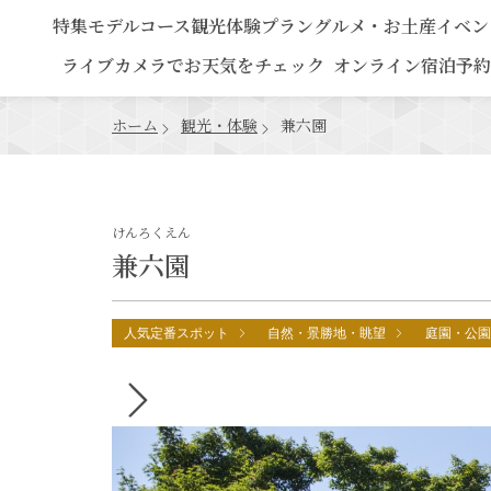
特集
モデルコース
観光
体験プラン
グルメ・お土産
イベン
ライブカメラでお天気をチェック
オンライン宿泊予約
ホーム
観光・体験
兼六園
けんろくえん
兼六園
人気定番スポット
自然・景勝地・眺望
庭園・公園