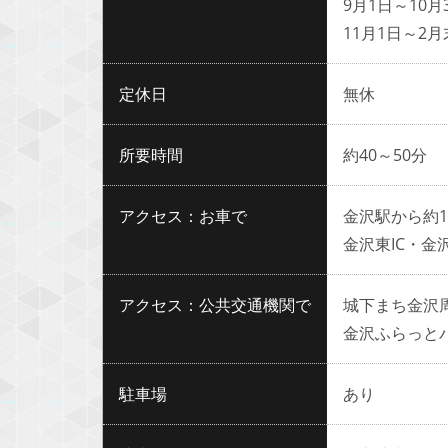
9月1日～10月
11月1日～2
定休日
無休
所要時間
約40～50分
アクセス：お車で
金沢駅から約1
金沢東IC・金
アクセス：公共交通機関で
城下まち金沢
金沢ふらっと
駐車場
あり