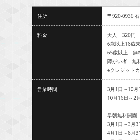
住所
〒920-093
料金
大人 320円
6歳以上18歳未
65歳以上 無
障がい者 無料
※クレジット
営業時間
3月1日～10月
10月16日～2
早朝無料開園
3月1日～3月3
4月1日～8月3