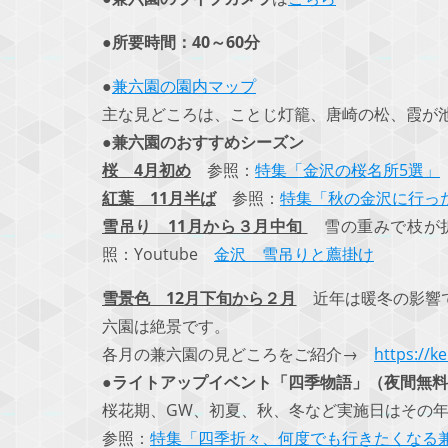
●所要時間：40～60分
●
兼六園の園内マップ
主な見どころは、ことじ灯籠、唐崎の松、霞が
●兼六園のおすすめシーズン
桜 4月初め
参照：
特集「金沢の桜名所5選」
紅葉 11月半ば
参照：
特集「秋の金沢に行っ
雪吊り 11月から３月中旬
雪の重みで枝が折
照：Youtube
金沢 雪吊りと薦掛け
雪景色 12月下旬から２月
近年は暖冬の影響で
六園は絶景です。
各月の兼六園の見どころをご紹介→
https://
●
ライトアップイベント「四季物語」（夜間無料
桜花期、GW、初夏、秋、冬など実施日はその
参照：
特集「四季折々、何度でも行きたくなる