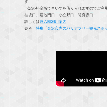
す。
下記の料金所で車いすを借りられますのでご利
桂坂口、蓮池門口 小立野口、随身坂口
詳しくは
兼六園利用案内
参考：
特集「金沢市内のバリアフリー観光スポ