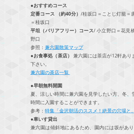
●おすすめコース
定番コース （約40分）
/桂坂口＝ことじ灯籠＝
＝桂坂口
平坦（バリアフリー）コース
/ 小立野口＝花
野口
参照：
兼六園散策マップ
●お食事処（茶店）
兼六園には茶店が12軒あり
下さい。
兼六園の茶店一覧
●早朝無料開園
夏、涼しい時間に兼六園を見学したい方、冬、
時間に入園することができます。
参考：
特集「金沢朝活のススメ！絶景の穴場と
●車いす貸出
兼六園は傾斜地にあるため、園内には坂があり