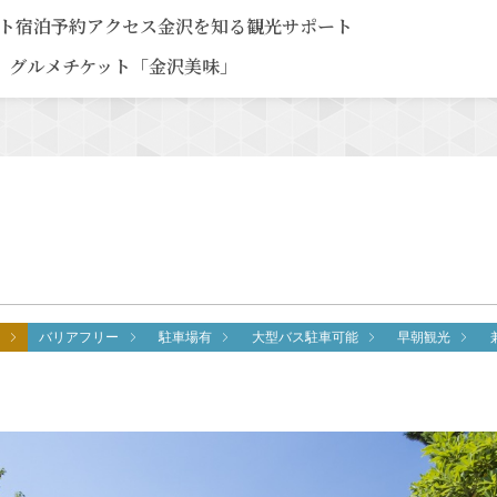
ト
宿泊予約
アクセス
金沢を知る
観光サポート
グルメチケット「金沢美味」
バリアフリー
駐車場有
大型バス駐車可能
早朝観光