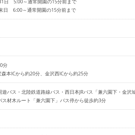
31日 5:00～通常開園の15分前まで
月末日 6:00～通常開園の15分前まで
0分
沢森本ICから約20分、金沢西ICから約25分
周遊バス・北陸鉄道路線バス・西日本JRバス「兼六園下・金沢
バス材木ルート「兼六園下」バス停から徒歩約3分