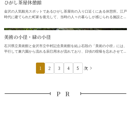
ひがし茶屋休憩館
金沢の人気観光スポットであるひがし茶屋街の入り口近くにある休憩所。江戸
時代に建てられた町家を復元して、当時の人々の暮らしが感じられる施設とな
っています。館内には観光案内のパンフレ…
美術の小径・緑の小径
石川県立美術館と金沢市立中村記念美術館を結ぶ石段の「美術の小径」には、
平行して兼六園から流れる辰巳用水が流れており、日頃の喧噪を忘れさせてく
れる雰囲気が漂っています。金沢市立中村…
1
2
3
4
5
次
PR