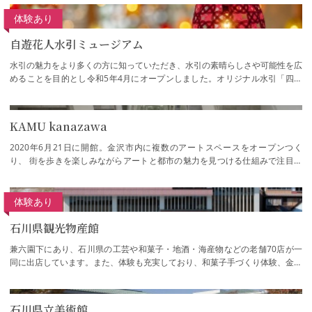
体験あり
自遊花人水引ミュージアム
水引の魅力をより多くの方に知っていただき、水引の素晴らしさや可能性を広
めることを目的とし令和5年4月にオープンしました。オリジナル水引「四季
の糸」全２００色で作られたランプシェード…
KAMU kanazawa
2020年6月21日に開館。金沢市内に複数のアートスペースをオープンつく
り、 街を歩きを楽しみながらアートと都市の魅力を見つける仕組みで注目を
集めています。レアンドロ・エルリッヒの作品《…
体験あり
石川県観光物産館
兼六園下にあり、石川県の工芸や和菓子・地酒・海産物などの老舗70店が一
同に出店しています。また、体験も充実しており、和菓子手づくり体験、金箔
貼り体験、砂彫りガラス体験、小さな締太鼓…
石川県立美術館