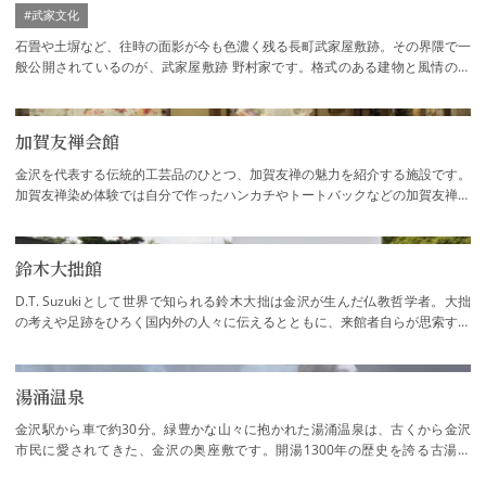
#武家文化
石畳や土塀など、往時の面影が今も色濃く残る長町武家屋敷跡。その界隈で一
般公開されているのが、武家屋敷跡 野村家です。格式のある建物と風情のあ
る庭園が見事に調和しています。加賀藩の…
加賀友禅会館
金沢を代表する伝統的工芸品のひとつ、加賀友禅の魅力を紹介する施設です。
加賀友禅染め体験では自分で作ったハンカチやトートバックなどの加賀友禅グ
ッズを持ち帰ることができます。職人の作…
鈴木大拙館
D.T. Suzukiとして世界で知られる鈴木大拙は金沢が生んだ仏教哲学者。大拙
の考えや足跡をひろく国内外の人々に伝えるとともに、来館者自らが思索する
場となることを目的に開設された館内は「…
湯涌温泉
金沢駅から車で約30分。緑豊かな山々に抱かれた湯涌温泉は、古くから金沢
市民に愛されてきた、金沢の奥座敷です。開湯1300年の歴史を誇る古湯へ
は、金沢駅や兼六園からもバスや車で容易にアク…