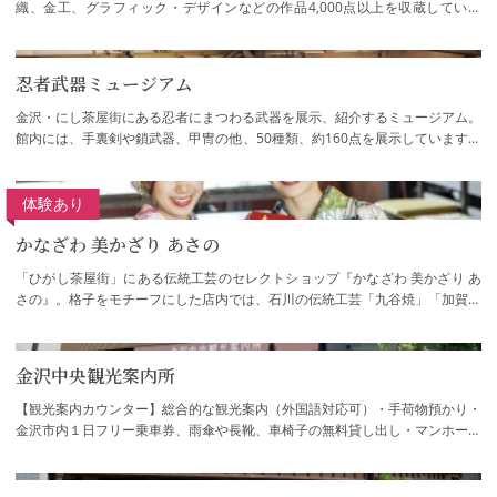
織、金工、グラフィック・デザインなどの作品4,000点以上を収蔵していま
す。建物は、明治期に建てられた2つの旧陸軍の…
忍者武器ミュージアム
金沢・にし茶屋街にある忍者にまつわる武器を展示、紹介するミュージアム。
館内には、手裏剣や鎖武器、甲冑の他、50種類、約160点を展示しています。
お子様も楽しめる「手裏剣体験」コーナー…
体験あり
かなざわ 美かざり あさの
「ひがし茶屋街」にある伝統工芸のセレクトショップ『かなざわ 美かざり あ
さの』。格子をモチーフにした店内では、石川の伝統工芸「九谷焼」「加賀友
禅」「金沢箔」「加賀繍」「桐工芸」など…
金沢中央観光案内所
【観光案内カウンター】総合的な観光案内（外国語対応可）・手荷物預かり・
金沢市内１日フリー乗車券、雨傘や長靴、車椅子の無料貸し出し・マンホール
カードの配布（在庫状況はこちら）【観光…