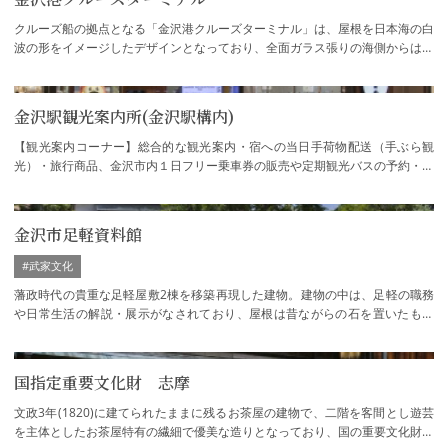
クルーズ船の拠点となる「金沢港クルーズターミナル」は、屋根を日本海の白
波の形をイメージしたデザインとなっており、全面ガラス張りの海側からは日
本海を一望できます。夜には美しいライト…
金沢駅観光案内所(金沢駅構内)
【観光案内コーナー】総合的な観光案内・宿への当日手荷物配送（手ぶら観
光）・旅行商品、金沢市内１日フリー乗車券の販売や定期観光バスの予約・外
国人旅行者への案内カウンター・雨傘や長靴…
金沢市足軽資料館
#武家文化
藩政時代の貴重な足軽屋敷2棟を移築再現した建物。建物の中は、足軽の職務
や日常生活の解説・展示がなされており、屋根は昔ながらの石を置いたもの
で、当時の雰囲気を醸し出しています。長町…
国指定重要文化財 志摩
文政3年(1820)に建てられたままに残るお茶屋の建物で、二階を客間とし遊芸
を主体としたお茶屋特有の繊細で優美な造りとなっており、国の重要文化財に