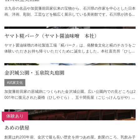
古九谷の名品や加賀藩前田家伝来の宝物から、石川県の作家を中心とした日本
画、洋画、彫刻、工芸などを幅広く展示している美術館です。石川県が誇る名
品が数多く展示されており、特に野々村仁…
ヤマト糀パーク（ヤマト醤油味噌 本社）
ヤマト醤油味噌の本社製造工場「糀パーク」は、発酵食文化と糀のチカラをご
体験いただきお持ち帰りいただくために誕生しました。本社直売所「ひしほ
蔵」、季節の発酵食ランチをお楽しみいただ…
金沢城公園・玉泉院丸庭園
#武家文化
加賀藩前田家の居城跡につくられた金沢城公園。広い公園内での見どころは2
001年に復元された菱櫓（ひしやぐら）、五十間長屋（ごじっけんながや）、
橋爪門続櫓（はしづめもんつづきやぐら）。…
体験あり
あめの俵屋
創業は約200年前、金沢で最も長い歴史を持つあめ屋。創業のころ、乳飲み子