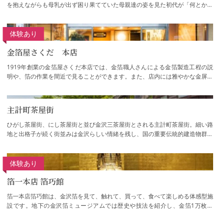
を抱えながらも母乳が出ず困り果てていた母親達の姿を見た初代が「何とか母
乳のかわりになる栄養価の高い食品はない…
体験あり
金箔屋さくだ 本店
1919年創業の金箔屋さくだ本店では、金箔職人さんによる金箔製造工程の説
明や、箔の作業を間近で見ることができます。また、店内には雅やかな金屏風
の展示や金箔・プラチナ箔の化粧室がありま…
主計町茶屋街
ひがし茶屋街、にし茶屋街と並び金沢三茶屋街とされる主計町茶屋街。細い路
地と出格子が続く街並みは金沢らしい情緒を残し、国の重要伝統的建造物群保
存地区に選定されています。江戸時代、富…
体験あり
箔一本店 箔巧館
箔一本店箔巧館は、金沢箔を見て、触れて、買って、食べて楽しめる体感型施
設です。地下の金沢箔ミュージアムでは歴史や技法を紹介し、金箔1万枚の
「金箔の間」や甲冑のプロジェクションマッ…