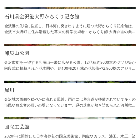
指定されています。別棟の「寒村庵」にて…
石川県金沢港大野からくり記念館
金沢港の先端に位置し、日本海に突き出すように建つ大野からくり記念館は、
金沢市大野町に住み活躍した幕末の科学技術者・からくり師 大野弁吉の業績
を紹介するとともに、近代技術のあけぼの…
卯辰山公園
金沢市街を一望する卯辰山一帯に広がる公園。12品種約8000本のツツジ等が
階段式に植栽された花木園や、約100種20万株の花菖蒲や2,900株のアジサイ
が植え込まれている花菖蒲園、250本の桜が植…
犀川
金沢城の西側を穏やかに流れる犀川。両岸には遊歩道が整備されていて多くの
市民や観光客の憩いの場となっています。緑の芝生が敷き詰められた河川敷は
散歩やジョギングにおすすめです。春には…
国立工芸館
2020年に開館した日本海側初の国立美術館。陶磁やガラス、漆工、木工、染