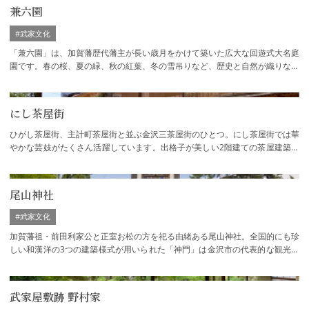
兼六園
#武家文化
「兼六園」は、加賀藩歴代藩主が長い歳月をかけて築いた広大な回遊式大名庭
園です。春の桜、夏の緑、秋の紅葉、冬の雪吊りなど、歴史と自然が織りなす
四季の絶景を求めて、国内外から多くの観…
にし茶屋街
ひがし茶屋街、主計町茶屋街と並ぶ金沢三茶屋街のひとつ。にし茶屋街では華
やかな芸妓がたくさん活躍しています。出格子が美しい2階建ての茶屋建築に
老舗割烹が軒を並べ、趣のある一角を作り…
尾山神社
#武家文化
加賀藩祖・前田利家公と正室お松の方を祀る由緒ある尾山神社。全国的にも珍
しい和漢洋の3つの建築様式が用いられた「神門」は金沢市の代表的な観光ス
ポットとして有名です。国の重要文化財に…
武家屋敷跡 野村家