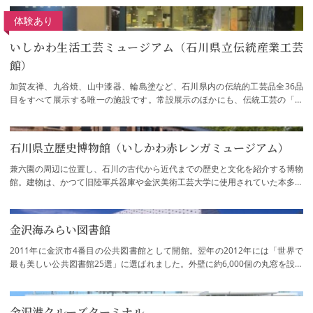
体験あり
いしかわ生活工芸ミュージアム（石川県立伝統産業工芸
館）
加賀友禅、九谷焼、山中漆器、輪島塗など、石川県内の伝統的工芸品全36品
目をすべて展示する唯一の施設です。常設展示のほかにも、伝統工芸の「い
ま」を紹介するさまざまな企画展が随時催され…
石川県立歴史博物館（いしかわ赤レンガミュージアム）
兼六園の周辺に位置し、石川の古代から近代までの歴史と文化を紹介する博物
館。建物は、かつて旧陸軍兵器庫や金沢美術工芸大学に使用されていた本多の
森公園の赤煉瓦棟を復元再生したもので、…
金沢海みらい図書館
2011年に金沢市4番目の公共図書館として開館。翌年の2012年には「世界で
最も美しい公共図書館25選」に選ばれました。外壁に約6,000個の丸窓を設け
た斬新な建物デザインが国内外で注目されてい…
金沢港クルーズターミナル