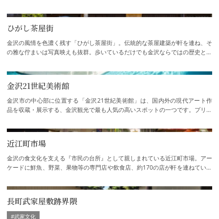
ひがし茶屋街
金沢の風情を色濃く残す「ひがし茶屋街」。伝統的な茶屋建築が軒を連ね、そ
の雅な佇まいは写真映えも抜群。歩いているだけでも金沢ならではの歴史と文
化を肌で感じられる人気の観光スポットで…
金沢21世紀美術館
金沢市の中心部に位置する「金沢21世紀美術館」は、国内外の現代アート作
品を収蔵・展示する、金沢観光で最も人気の高いスポットの一つです。プリツ
カー賞など数々の賞を受賞したSANAAによる…
近江町市場
金沢の食文化を支える『市民の台所』として親しまれている近江町市場。アー
ケードに鮮魚、野菜、果物等の専門店や飲食店、約170の店が軒を連ねていま
す。市民のほか、料亭や飲食店の料理人な…
長町武家屋敷跡界隈
#武家文化