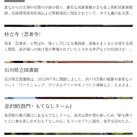
昔ながらの土塀や石畳の小路が残り、豪壮な武家屋敷が立ち並ぶ長町武家屋敷
跡。伝統環境保存区域および景観地区に指定されていて、今でも趣のある景観
が維持されているエリアです。冬になると…
妙立寺（忍者寺）
別名「忍者寺」と呼ばれ、落とし穴になる賽銭箱、床板をまくると出現する隠
し階段、金沢城への抜け道が整備されていたとされる井戸などの仕掛けが、寺
のあちこちで見られます。創建当時、徳川…
石川県立図書館
石川県立図書館は、2022年7月に開館しました。約110万冊の蔵書や多彩なイ
ベント・ワークショップ、デジタルアートやモノづくり体験など、さまざまな
魅力が詰まった図書館です。建築家の仙田満…
金沢駅(鼓門・もてなしドーム)
金沢駅の兼六園口にあるもてなしドーム。金沢は雨や雪が多いため『駅を降り
た人に傘を差し出すおもてなしの心』をコンセプトに誕生。金沢を訪れた人を
幾何学模様のガラスの天井がやさしく迎え…