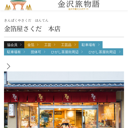
MENU
きんぱくやさくだ ほんてん
金箔屋さくだ 本店
協会員
金箔
工芸
工芸品
駐車場有
駐車場有
団体可
ひがし茶屋街周辺
ひがし茶屋街周辺