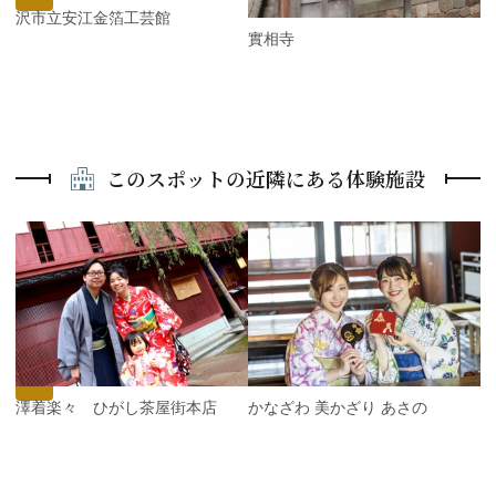
金沢市立安江金箔工芸館
實相寺
このスポットの近隣にある体験施設
P
r
e
N
v
e
i
x
o
t
u
s
金澤着楽々 ひがし茶屋街本店
かなざわ 美かざり あさの