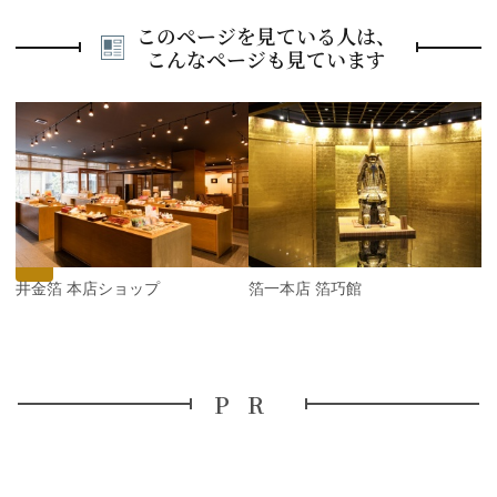
このページを見ている人は、
こんなページも見ています
P
r
e
N
v
e
i
x
o
t
u
s
今井金箔 本店ショップ
箔一本店 箔巧館
PR