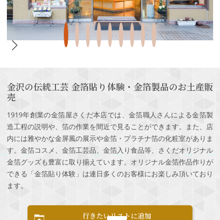
金沢の伝統工芸 金箔貼り体験・金箔製品のお土産販
売
1919年創業の金箔屋さくだ本店では、金箔職人さんによる金箔製
造工程の説明や、箔の作業を間近で見ることができます。また、店
内には雅やかな金屏風の展示や金箔・プラチナ箔の化粧室がありま
す。金箔コスメ、金箔工芸品、金箔入り食品等、さくだオリジナル
金箔グッズも豊富に取り揃えています。オリジナル金箔作品作りが
できる「金箔貼り体験」は連日多くのお客様にお楽しみ頂いており
ます。
行きたいリストに追加