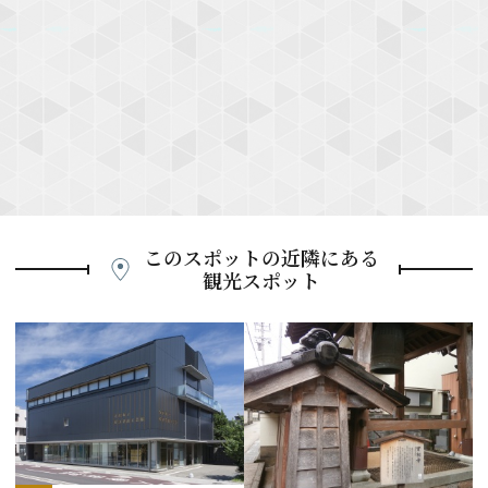
このスポットの近隣にある
観光スポット
P
r
e
N
v
e
i
x
o
t
u
s