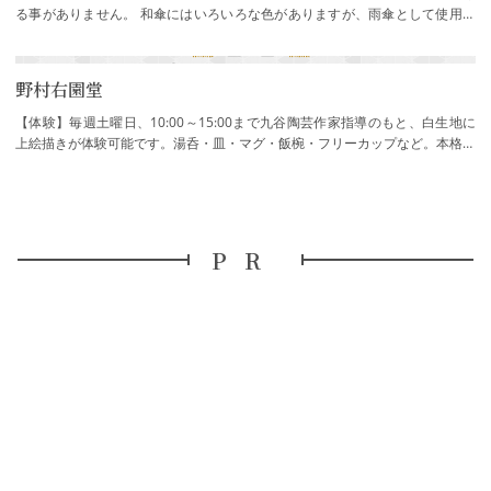
る事がありません。 和傘にはいろいろな色がありますが、雨傘として使用し
て頂く為、 植物油(荏油)をひく事に…
野村右園堂
【体験】毎週土曜日、10:00～15:00まで九谷陶芸作家指導のもと、白生地に
上絵描きが体験可能です。湯呑・皿・マグ・飯椀・フリーカップなど。本格的
な九谷五彩で描きますので好評です。
PR