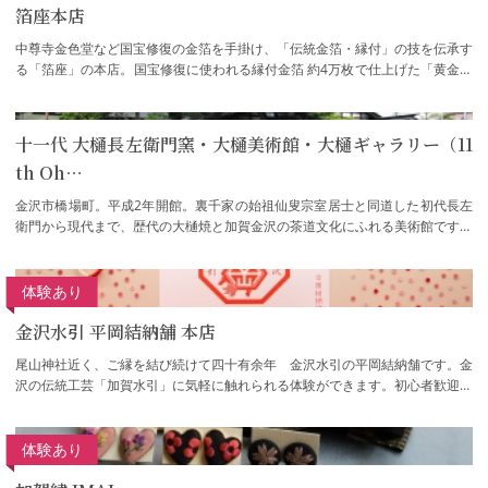
箔座本店
中尊寺金色堂など国宝修復の金箔を手掛け、「伝統金箔・縁付」の技を伝承す
る「箔座」の本店。国宝修復に使われる縁付金箔 約4万枚で仕上げた「黄金の
茶室」、伝統的な製造工程や職人の手わざ…
十一代 大樋長左衛門窯・大樋美術館・大樋ギャラリー（11
th Oh…
金沢市橋場町。平成2年開館。裏千家の始祖仙叟宗室居士と同道した初代長左
衛門から現代まで、歴代の大樋焼と加賀金沢の茶道文化にふれる美術館です。
楽家から贈られた飴釉、仙叟好みの意匠、…
体験あり
金沢水引 平岡結納舗 本店
尾山神社近く、ご縁を結び続けて四十有余年 金沢水引の平岡結納舗です。金
沢の伝統工芸「加賀水引」に気軽に触れられる体験ができます。初心者歓迎☆
【水引のブローチ作り体験】【水引のメッ…
体験あり