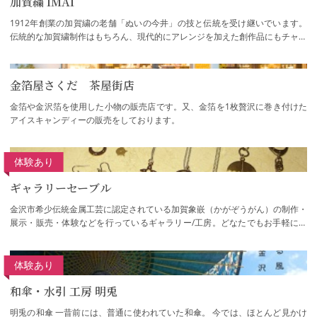
加賀繍 IMAI
1912年創業の加賀繍の老舗「ぬいの今井」の技と伝統を受け継いでいます。
伝統的な加賀繍制作はもちろん、現代的にアレンジを加えた創作品にもチャレ
ンジしています。気軽な体験コースのほか、…
金箔屋さくだ 茶屋街店
金箔や金沢箔を使用した小物の販売店です。又、金箔を1枚贅沢に巻き付けた
アイスキャンディーの販売をしております。
体験あり
ギャラリーセーブル
金沢市希少伝統金属工芸に認定されている加賀象嵌（かがぞうがん）の制作・
展示・販売・体験などを行っているギャラリー/工房。どなたでもお手軽に伝
統工芸を体験していただけます。また加賀…
体験あり
和傘・水引 工房 明兎
明兎の和傘 一昔前には、普通に使われていた和傘。 今では、ほとんど見かけ