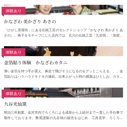
体験あり
かなざわ 美かざり あさの
「ひがし茶屋街」にある伝統工芸のセレクトショップ『かなざわ 美かざり あ
さの』。格子をモチーフにした店内では、石川の伝統工芸「九谷焼」「加賀友
禅」「金沢箔」「加賀繍」「桐工芸」など…
体験あり
金箔貼り体験 かなざわカタニ
薄い金箔を持つ手が震え、鼻息で飛びそうになるのをグッとこらえる、、、金
箔貼りはハラハラドキドキの連続。出来上がった時の感激はひとしお、カタニ
の金箔貼りは満足度が高いと大好評です。…
体験あり
九谷光仙窯
明治三年創業。金沢市内でろくろによる成形から上絵付まで一貫した手仕事で
製作しております。弊窯謹製の九谷焼の販売をはじめ、工房見学、ろくろ体
験、絵付体験なども承ります。