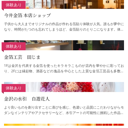
体験あり
今井金箔 本店ショップ
子供から大人までオリジナルの作品が作れる箔貼り体験が人気。誰もが夢中に
なり、時間がたつのも忘れてしまうほど、金箔貼りのとりこになります。体験
特典:ショップでのお買い物1割引申込方法…
体験あり
金箔工芸 田じま
1Fは金沢を代表する金箔を使ったキラキラこものが店内を華やかに彩ってお
り、2Fには縁起物、酒器などの逸品を中心とした上質な金箔工芸品も多数取
り揃えております。箔貼り体験では、金沢箔四…
体験あり
金沢の水引 自遊花人
より良いものを創り出すことに喜びを感じ、色遣いと品質にこだわりながらモ
ダンなインテリアやアクセサリーなど、水引アートの可能性に挑戦した作品を
金沢から発信しています。四季折々の犀川…