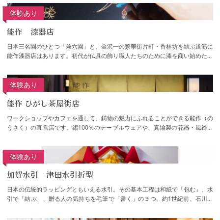
体験あり
能作 漆器店
日本三名園のひとつ「兼六園」と、金沢一の繁華街片町・香林坊を結ぶ道筋に
能作漆器店はあります。初代が仏具の飾り職人たちのために漆を商い始めたの
が、安永9年(1780年)のこと。県内特産の…
体験あり
能作 ひがし茶屋街店
ワークショップやカフェを通して、鋳物の魅力にふれることができる能作（の
うさく）の直営店です。錫100％のテーブルウェアや、真鍮製の花器・風鈴な
ど、職人の技が光る製品を取り揃えていま…
体験あり
加賀水引 津田水引折型
日本の伝統的ラッピングともいえる水引。その基本工程は和紙で「包む」、水
引で「結ぶ」、贈る人の気持ちを毛筆で「書く」の３つ。約1世紀前、石川県
金沢市の津田左右吉（加賀水引初代）がそ…