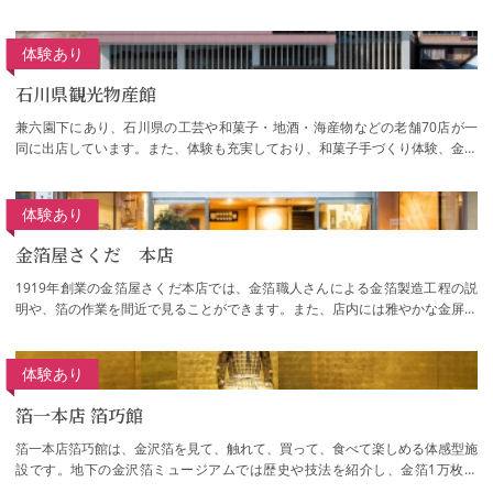
体験あり
石川県観光物産館
兼六園下にあり、石川県の工芸や和菓子・地酒・海産物などの老舗70店が一
同に出店しています。また、体験も充実しており、和菓子手づくり体験、金箔
貼り体験、砂彫りガラス体験、小さな締太鼓…
体験あり
金箔屋さくだ 本店
1919年創業の金箔屋さくだ本店では、金箔職人さんによる金箔製造工程の説
明や、箔の作業を間近で見ることができます。また、店内には雅やかな金屏風
の展示や金箔・プラチナ箔の化粧室がありま…
体験あり
箔一本店 箔巧館
箔一本店箔巧館は、金沢箔を見て、触れて、買って、食べて楽しめる体感型施
設です。地下の金沢箔ミュージアムでは歴史や技法を紹介し、金箔1万枚の
「金箔の間」や甲冑のプロジェクションマッ…