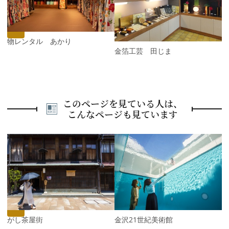
i
x
o
t
u
s
着物レンタル あかり
金箔工芸 田じま
このページを見ている人は、
こんなページも見ています
P
r
e
N
v
e
i
x
o
t
u
s
ひがし茶屋街
金沢21世紀美術館