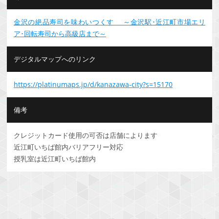
金沢の絶品寿司を味わいつくす ～金沢駅･近江町市場エリ
ア･回転寿司から高級店まで～
デジタルマップへのリンク
https://platinumaps.jp/d/kanazawa-city?s=15170
備考
クレジットカード使用の可否は店舗によります
近江町いちば館内バリアフリー対応
授乳室は近江町いちば館内