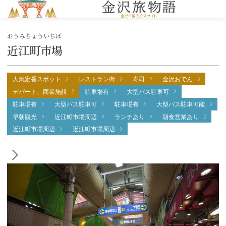
MENU
おうみちょういちば
近江町市場
人気定番スポット
レストラン街
寿司
金沢おでん
デパート、商業施設
駐車場有
大型バス駐車可
駐車場有
大型バス駐車可
駐車場有
大型バス駐車可能
早朝観光
近江町市場周辺
ランチあり
朝食営業あり
近江町市場周辺
近江町市場周辺