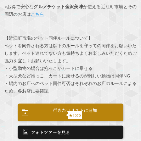
※お得で安心な
グルメチケット金沢美味
が使える近江町市場とその
周辺のお店は
こちら
【近江町市場のペット同伴ルールについて】
ペットを同伴される方は以下のルールを守っての同伴をお願いいた
します。ペット連れでない方も気持ちよくお楽しみいただくためご
協力を宜しくお願いいたします。
・小型動物の場合は抱っこかカートに乗せる
・大型犬など抱っこ、カートに乗せるのが難しい動物は同伴NG
・場内のお店へのペット同伴可否はそれぞれのお店のルールによる
ため、各お店に要確認
行きたいリストに追加
★6070
フォトツアーを見る