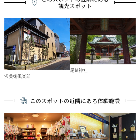
観光スポット
P
r
e
N
v
e
i
x
o
t
u
s
尾﨑神社
金沢美術倶楽部
このスポットの近隣にある体験施設
P
r
e
N
v
e