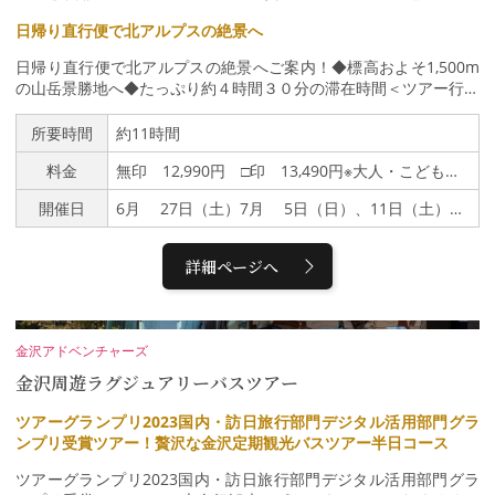
まち駅 17：10頃着 ↓・【降車】金沢駅 18：35頃
日帰り直行便で北アルプスの絶景へ
着
日帰り直行便で北アルプスの絶景へご案内！◆標高およそ1,500m
の山岳景勝地へ◆たっぷり約４時間３０分の滞在時間＜ツアー行程
＞金沢駅 ７：２0発↓大正池（下車可能）↓上高地（河童橋や穂
高連峰の景観をお楽しみください／約４時間３０分滞在）↓金沢
所要時間
約11時間
駅 １８：３０頃※帰着時間は当日の天候・道路状況によって変更
料金
無印 12,990円 □印 13,490円※大人・こども同額
となる場合があります。※昼食はバス車内にてお弁当をお渡ししま
す。・添乗員は同行いたしません（バスガイド同行）・運行バス会
開催日
6月 27日（土）7月 5日（日）、11日（土）、 □18日（土）、□19日（日）、□20日（祝）、□25日（土）、□26日（日）8月 4日（火）、□9日（日）、□11日（祝）、□16日（日）、23日（日）、29日（土）9月 5日（土）、9日（水）、□13日（日）、□20日（日）、□22日（祝）、25日（金）10月 5日（月）、8日（木）、□17日（土）、□18日（日）、22日（木）、□24日（土）
社 北陸鉄道グループ（北陸鉄道・北鉄能登バス・北鉄白山バス・
北鉄加賀バス）
詳細ページへ
金沢アドベンチャーズ
金沢周遊ラグジュアリーバスツアー
ツアーグランプリ2023国内・訪日旅行部門デジタル活用部門グラ
ンプリ受賞ツアー！贅沢な金沢定期観光バスツアー半日コース
ツアーグランプリ2023国内・訪日旅行部門デジタル活用部門グラ