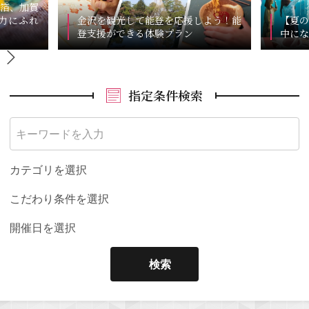
箔、加賀
力にふれ
金沢を観光して能登を応援しよう！能
【夏の
登支援ができる体験プラン
中にな
指定条件検索
カテゴリを選択
こだわり条件を選択
開催日を選択
検索