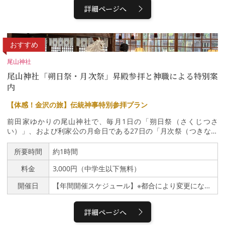
の継承を目的に金沢市と金沢市観光協会がお茶屋に特別なご協力を
詳細ページへ
いただいて実施しているものです。■お茶屋の室内を汚さないよう
ご配慮ください。■素足の方は靴下をご着用いただき、雨天時など
は替えのものをご用意ください。■会場のお座敷は二階にあり、エ
レベーターはございません。■和室で座布団の上にお座りいただき
おすすめ
ます。正座の必要はありません。■お茶屋や芸妓、他のお客様に迷
惑な行為をする方は退出していただく場合があります。■未就学児
尾山神社
のご参加、入室はお断りしております。■個人情報保護に関するお
尾山神社「朔日祭・月次祭」昇殿参拝と神職による特別案
知らせお客様からいただいた個人情報は、この企画の手配・運営、
内
精算、統計の目的でのみ使用いたします。当協会は、お客様の個人
情報を適切に管理するために、個人情報保護方針および個人情報保
【体感！金沢の旅】伝統神事特別参拝プラン
護規定を定めております。■当協会に故意または重大な過失のある
場合を除き、当企画に関連して生じた損害や怪我等について、一切
前田家ゆかりの尾山神社で、毎月1日の「朔日祭（さくじつさ
の責任を負いません。■お申込みいただいた時点で、上記の参加条
い）」、および利家公の月命日である27日の「月次祭（つきなみ
件および内容をお読みいただき、ご承諾をいただいたものと扱わせ
さい）」に参列する特別プランです。 厳かな拝殿にて、お祓いや
ていただきます。※英語の通訳ガイド付き体験プランをご希望の場
巫女舞、玉串拝礼、直会（なおらい）を体験いただいた後、神職が
所要時間
約1時間
合は、こちら（Kanazawa Geiko Experience）からお申込みをお
境内の見どころを詳しくご案内いたします。加賀百万石の歴史と伝
願いします。
料金
3,000円（中学生以下無料）
統が息づく聖域で、心洗われるひとときを過ごしてみませんか。伝
統神事への特別参拝（約20分）通常一般のお客様は参拝できな
開催日
【年間開催スケジュール】※都合により変更になる場合があります。1月27日／2月1日・27日／3月1日・27日／5月1日・27日／6月1日・27日／7月1日・27日／8月1日・27日／9月1日・27日／10月1日・27日／11月1日・27日／12月1日・27日
い、毎月1日の「朔日祭」または27日の「月次祭」の神事に参列
し、お祓い、巫女舞の奉納、玉串拝礼、そして神酒をいただく直会
まで、一連の神事を本格的に体験いただけます。境内の特別案内
詳細ページへ
（約30分）神職の解説とともに、境内の貴重な文化財を巡りま