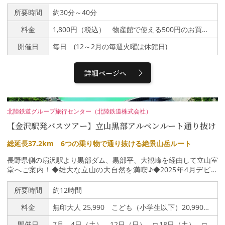
を、ヘラや茶巾・ふるいを使って、老舗の和菓子職人が、親切・丁
寧に教えてくれます。自分で作った3個の和菓子と、職人からのお
所要時間
約30分～40分
土産1個の計4個をお持ち帰りできるので、食べ比べもまた楽しみ
料金
1,800円（税込） 物産館で使える500円のお買物券プレゼント！
の一つです。
開催日
毎日 (12～2月の毎週火曜は休館日)
詳細ページへ
北陸鉄道グループ旅行センター（北陸鉄道株式会社）
【金沢駅発バスツアー】立山黒部アルペンルート通り抜け
総延長37.2km 6つの乗り物で通り抜ける絶景山岳ルート
長野県側の扇沢駅より黒部ダム、黒部平、大観峰を経由して立山室
堂へご案内！◆雄大な立山の大自然を満喫♪◆2025年4月デビュ
ー！立山トンネル電気バスに乗車！＜ツアー行程＞金沢駅 ６：５
0発↓扇沢駅 ＜関電トンネル電気バス乗車＞ ↓黒部ダム ＜徒
所要時間
約12時間
歩＞↓黒部湖駅 ＜黒部ケーブルカー＞↓黒部平駅 ＜立山ロープ
料金
無印大人 25,990 こども（小学生以下）20,990円□印大人 26,990円 こども（小学生以下）21,990円
ウェイ＞↓大観峰駅 ＜立山トンネル電気バス＞↓立山室堂（自由
散策／１時間滞在）＜立山高原バス＞↓美女平駅 ＜立山ケーブル
開催日
7月 4日（土）、12日（日）、□ 18日（土）、□ 20日（祝）、□ 26日（日）8月 □ 1日（土）、□ 9日（日）、□ 11日（祝）、□ 13日（木）、□ 15日（土）、23日（日）、29日（土）9月 5日（土）、13日（日）、□ 19日（土）、□ 21日（祝）、□ 23日（祝）、□ 27日（日）10月 □ 3日（土）、□ 7日（水）、□ 10日（土）、□ 12日（祝）、 18日（日）、24日（土）