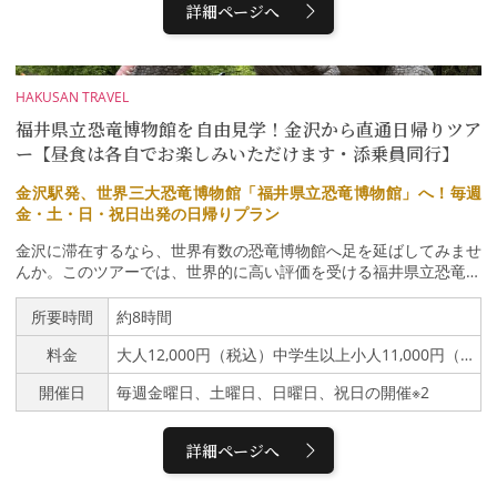
詳細ページへ
HAKUSAN TRAVEL
福井県立恐竜博物館を自由見学！金沢から直通日帰りツア
ー【昼食は各自でお楽しみいただけます・添乗員同行】
金沢駅発、世界三大恐竜博物館「福井県立恐竜博物館」へ！毎週
金・土・日・祝日出発の日帰りプラン
金沢に滞在するなら、世界有数の恐竜博物館へ足を延ばしてみませ
んか。このツアーでは、世界的に高い評価を受ける福井県立恐竜博
物館を訪れます。館内では迫力ある恐竜全身骨格や本物の化石、リ
アルに動く恐竜ロボット、臨場感あふれる展示などを通して、恐竜
所要時間
約8時間
の世界を存分に体感できます。金沢発着では唯一の直行少人数ツア
料金
大人12,000円（税込）中学生以上小人11,000円（税込）小学生幼児8,000円（税込）未就学児2歳以下無料
ーなので、電車の乗り換えは不要。快適に博物館まで移動できま
す。旅は、博物館に到着する前から恐竜の世界が始まります。 車
開催日
毎週金曜日、土曜日、日曜日、祝日の開催※2
窓の景色が街並みから山々へと移り変わる中、ガイドがクイズを交
えながら「なぜ福井が日本を代表する恐竜の地となったのか」を楽
しくご案内します。博物館へ到着する頃には、まるで恐竜時代への
詳細ページへ
冒険が始まるかのような気分で、館内へ足を踏み入れていただけま
す。 また、館内の見どころやおすすめの見学ルート、昼食につい