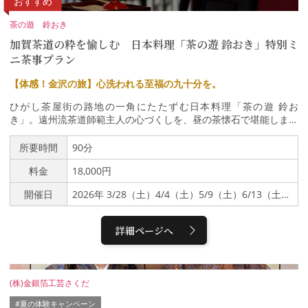
おすすめ
を原料として、ソムリエでもある蒸留家がクラフトジンやトニック
ウォーターを製造しています。2025年に新設された「ぶどうの森
茶の遊 鈴おき
蒸留所」をいち早く見学。こだわりの一杯をテイスティングで味わ
加賀茶道の粋を愉しむ 日本料理「茶の遊 鈴おき」特別ミ
い、北金沢の豊かな土地の恵みを感じて下さい。（MORI NO NIW
ニ茶事プラン
AのInstagramはこちらから）農園レストランのイタリアンランチ
天井や窓の外に広がる、美しいぶどう棚を眺めながらのランチタイ
【体感！金沢の旅】心洗われる至福の九十分を。
ム。敷地内の自社農園で栽培した新鮮野菜を主役にしたサラダブッ
フェ（食べ放題）、県内で捕獲された猪肉を使ったハムやソーセー
ひがし茶屋街の路地の一角にたたずむ日本料理「茶の遊 鈴お
ジ（前菜）、地物素材のパスタやピッツァなど、この土地の恵みを
き」。遠州流茶道師範主人の心づくしを、昼の茶懐石で堪能しませ
凝縮したイタリアンをご用意します。行程10：15 ぶどうの森・
んか。 地元の旬を活かした料理を味わった後は、銅鑼（どら）の
本店 集合 → 農園と蒸留所見学（約75分）*→イタリアンカフ
音に誘われ茶席へ。本来は数時間におよぶ正式な「茶事（ちゃ
所要時間
90分
ェでランチ（約60分）→ 12：30 現地解散*荒天の場合は農園散
じ）」の流れを初心者の方でも気軽に、かつ本格的に茶の湯の世界
策を中止し、蒸留所見学のみになります。
料金
18,000円
をお楽しみいただけます。茶の遊 鈴おき遠州流茶道師範・鈴置宗
善（すずおき そうぜん）氏が営む、茶道と美食が融合する日本料
開催日
2026年 3/28（土）4/4（土）5/9（土）6/13（土）7/11（土）8/8（土）9/5（土）
理店。白山市で多くの食通や茶人に愛された名料亭「お料理鈴お
き」を2025年7月、ひがし茶屋街へ移転。築120年の茶屋建築を再
生した空間で、金沢の茶の湯と豊かな食文化を世界へ発信していま
詳細ページへ
す。ミニ茶懐石コースカウンター席、または和室のテーブル席に
て、地元の厳選食材を用いた懐石料理を。店主による作法や料理の
解説とともに、五感で旬を味わうひとときです。お品書き： 向
付、汁、ご飯、焚合、焼物、八寸、お菓子聞香・薄茶席料理の後
(株)金銀箔工芸さくだ
は、銅鑼の音を合図に茶席へ。まずは香炉を回して心静かにお香の
香りを鑑賞する「聞香」で身を清めます。その後、薄茶を、季節の
#夏の体験キャンペーン