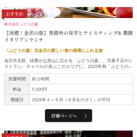
す。明治8年に「万民その美観を仰望して知らず知らずに参拝した
くなる神門を」という合言葉のもと明治8年に創建された擬洋風建
築の特異な神門（国指定重要文化財）をはじめ、前田家邸宅時代の
おすすめ
貴重な遺構を残す梅花欄間彫刻・折上格天井が美しい拝殿、現在復
元中の金沢城二の丸御殿から移築された東神門、さらには前田家最
株式会社 ぶどうの森
後の作庭といわれる「楽器の庭」と称される神苑まで、尾山神社の
【体感！金沢の旅】蒸留所の見学とテイスティング& 農園
見どころを余すことなくご案内いたします。参加された方々からは
イタリアンランチ
「大変興味深い内容で、貴重な時間になりました。誰かに話したく
なるような内容でした」「厳かながら和やかな良いプランでした」
〈ぶどうの森〉北金沢の新しい食の循環にふれる旅
「普段尾山神社に訪れても知りえなかったことを知ることができて
嬉しかったです」「尾山神社のみならず、一般的な神社の楽しみ方
金沢市北部、緑豊かな里山に広がる「ぶどうの森」。洋菓子店やレ
も学べました」などの感想をいただいております。※最少催行人数
ストラン、チャペルが並ぶこのエリアに、2025年秋「ぶどうの森
5名に満たない場合は、境内の案内はいたしません。尾山神社加賀
蒸留所」を中心に新たな循環を図る「MORI NO NIWA」が誕生し
藩祖・前田利家公と正室・お松の方を祀る由緒ある神社。和漢洋の
ました。本ツアーでは、MORI NO NIWAの取り組みを間近で見学
所要時間
約２時間
様式が融合し、ギヤマンが輝く「神門」は国の重要文化財に指定さ
し、ぶどう棚に包まれた開放的な空間で、自社農園の野菜や自家製
れています。拝殿は、金沢城内にあった旧金谷御殿を移築したもの
料金
5,500円
ジビエソーセージを使った特別ランチをご堪能いただきます。心と
で、随所に加賀文化の粋が凝らされています。夫婦円満や縁結び、
お腹が満たされるひとときをお楽しみください。ぶどう園が守る、
必勝祈願の神として、国内外から多くの参拝者が訪れる金沢の象徴
開催日
2026年４～９月（８月をのぞく）の平日
里山の豊かな営み。 以前は豊かな水田地帯だった周辺地域の荒廃
です。
を防ぎ、環境を次世代へつなぐための「循環型農業」をめざしてい
ます。料理の一皿をイメージした円形の農園「ラシェット」を散策
詳細ページへ
すれば、蓮根畑や果樹林が織りなす四季折々の表情や、人と農、そ
して自然が調和した美しい景色に出会えます。（ラシェットのご案
内はこちらから）MORI NO NIWA「ぶどうの森蒸留所」見学MOR
I NO NIWAでは、耕作放棄地を再生し、そこで育てた花やハーブ