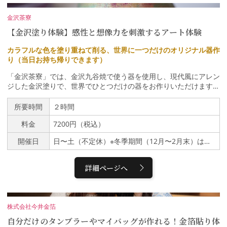
金沢茶寮
【金沢塗り体験】感性と想像力を刺激するアート体験
カラフルな色を塗り重ねて削る、世界に一つだけのオリジナル器作
り（当日お持ち帰りできます）
「金沢茶寮」では、金沢九谷焼で使う器を使用し、現代風にアレン
ジした金沢塗りで、世界でひとつだけの器をお作りいただけます。
金沢ならではの伝統工芸をお楽しみください。パステルカラーやネ
オンカラーなど約20色の中からお好きな３色を選び、塗り重ね
所要時間
２時間
て、削るという漆塗りの技法を体験。完成したら、日本各地のお茶
料金
7200円（税込）
をブレンドしたプレミアム日本茶を嗜みながら、最初の１杯をお楽
しみいただきます。器はそのまま当日お持ち帰り可能です。２階席
開催日
日〜土（不定休）※冬季期間（12月〜2月末）は積雪等の天候によりお休みになる場合がございますのでご了承くださいませ。
はカフェスペースで、金沢市街が一望できます。 “創造力がくすぐ
られる、ひととき“を過ごしてください。体験の流れ１）色彩をイ
メージする今の気分は？どんな色にしようかな？ これから作る色
詳細ページへ
をイメージしましょう。好きな色を組み合わせても、いつもは選ば
ないような色にチャレンジしてみるのもOK。 2）色をつくる20色
以上の色から、使用する絵の具を３色選びます。混色をするとさら
に色幅が増えます。※基本カラー15色、オプションカラー５
株式会社今井金箔
色。 ３）塗り重ねる・削る器に色を重ねていきます。１層、２
自分だけのタンブラーやマイバッグが作れる！金箔貼り体
層、３層と塗りと乾燥を繰り返します。１層目は凹凸をつけながら