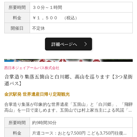
結びを練習します２ 作品にあわせて様々な結びを結びます３ チ
発】▼バス巡り▼兼六園(散策) または 兼六亭茶道体験 ※入園
ャームを取り付けますチャームはイルカ、猫、桜等のかわいい物を
所要時間
３０分～１時間
チケット付き▼バス巡り▼金沢21世紀美術館【散策】▼バス巡り
ご用意しています手の小さなお子様でも結べる様工夫しています
▼ひがし茶屋街【散策】▼近江町市場【下車可能】▼金沢駅西広場
料金
￥１，５００ （税込）
団体バス乗降場【13:40頃着】－ラグジュアリーバス『彩の風』号
について－【乗客15名様だけの寛ぎ空間】通常は27人程度の座席
開催日
不定休
が設けられる中型バスの中に広がるのは、わずか15席のゆとりあ
る空間。座席のシートはのんびりと寛げる大きめのものを使用し、
詳細ページへ
レッグレストも完備。前後ゆとりのある間隔で、リクライニングも
快適にご利用いただけます。新幹線のグランクラスを思わせるよう
な広くて快適な車内空間で、ゆとりある優雅な旅をご堪能くださ
い。● 大きな窓で楽しむ眺望とゆとりある座席大きな窓から美しい
景色を楽しむことができ、ゆとりある座席ではのんびりと寛ぎなが
西日本ジェイアールバス株式会社
ら旅を満喫していただけます。●車内レイアウト 乗客定員15名
合掌造り集落五箇山と白川郷、高山を巡ります【3つ星街
（横3列、縦5列）シート間隔 彩の風／1265mmご参考 新幹線
道バス】
シートピッチグランクラス／1300mm普 通 車／1040mm【新
しい時代の新しい旅のかたち】彩の風の旅では、バス本体はもちろ
金沢駅発 世界遺産日帰り定期観光
ん、車内サービスも感染症対策は万全。これからの新しい時代に即
した安心安全な旅をご提供します。● 外気導入モードにより約3分4
合掌造り集落が印象的な世界遺産「五箇山」と「白川郷」、「飛騨
5秒に1回、車内の空気が入れ替わりますフルオートエアコン、除
高山」を一日で楽しめます。五箇山では村上家当主による民謡「こ
菌イオン発生装置を完備!エンジン直結のフルオートエアコンで、
きりこ踊り」鑑賞、白川郷と飛騨高山では自由に散策いただけま
きめ細やかで優しい温度調節を実現。騒音や大気汚染の低減などを
す。ホテルチェックアウト後でも、荷物はトランクで一日らくらく
所要時間
約9時間30分
追及。また、冷房時は6つのゾーン、暖房時は4つのゾーンごとに
観光できます。〇運行ルート【片道コース】・金沢駅 〔（東口）
細やかな温度設定ができるマルチゾーンエアコンも装備。高濃度の
料金
片道コース：おとな7,500円 こども3,750円往復コース：おとな8,500円 こども4,250円
のりば〕 9：10発 ↓・五箇山 〔村上家こきりこ鑑