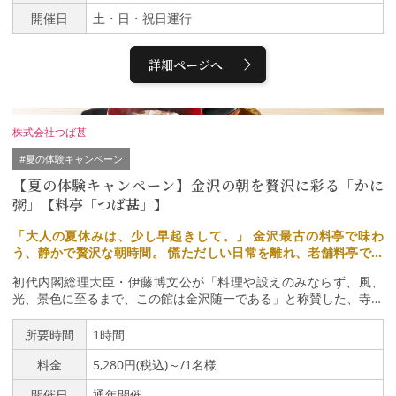
プラズマクラスターイオンで車内の空気をきれいに維持する、除菌
賞（約20分）〕 10：20～11：00 ↓・白川郷散策 1
開催日
土・日・祝日運行
イオン発生装置を装備し、カビ菌やアレルギー物質を抑制します。
1：40～13：40(自由昼食) ↓・高山 （ひだホテルプ
※プラズマクラスターイオンはシャープ株式会社の登録商標です。
ラザ前）（市内自由散策） 14：50 【往復コー
● 抗ウイルス・抗菌効果のある車内コーティング施工済みDr.ハド
ス】・高山 （ひだホテルプラザ前） 16：40発 ↓・
詳細ページへ
ラスによる除菌剤＋抗菌・抗ウイルスコーティング車内は噴霧器に
金沢駅 （東口）18：40頃着
よる除菌後、除菌剤とコーティング剤のセットで施工を行う「除
菌・バスター」施工によりコーティングされていますので、安心し
て旅をお楽しみいただけます。● 15名という少人数での旅何より少
株式会社つば甚
人数での旅であること。通常の半分程度の定員なので、密にならず
安心。【車内サービス】ラグジュアリーなバスでのひとときをさら
#夏の体験キャンペーン
に輝かせる心地よいおもてなしに溢れています。● タブレット各席
【夏の体験キャンペーン】金沢の朝を贅沢に彩る「かに
に一台ずつタブレットをご用意。観光スポットが近づくと自動で説
粥」【料亭「つば甚」】
明がポップアップします。またお飲み物のご注文や添乗員のお呼び
出しがお手元で行えます。● フリーW-Fi・各席にUSBポートを完備
「大人の夏休みは、少し早起きして。」 金沢最古の料亭で味わ
● 傘の貸し出し雨が多い北陸地方でも安心。人数分の傘をご用意し
う、静かで贅沢な朝時間。 慌ただしい日常を離れ、老舗料亭でゆ
ています。● ブランケット北陸新幹線のグランクラスで使用されて
ったりと味わう一椀の朝粥。 ご夫婦や大切な方と過ごす、金沢な
いるものと同じブランケットをご用意。肌触りも抜群でバスの旅を
初代内閣総理大臣・伊藤博文公が「料理や設えのみならず、風、
らではの特別な朝をお楽しみください。
ゆったりとお過ごしいただけます。また、防火仕様にもなっており
光、景色に至るまで、この館は金沢随一である」と称賛した、寺町
ますので、非常時に纏えばお体を守ることができます。● コンシェ
台から望む金沢の美しい街並みを一望できる空間で、特別な朝のひ
ルジュがご同行どのツアーもコンシェルジュがご同行しますので、
とときをお過ごしください。至福の朝を告げる献立 「かに粥」の
所要時間
1時間
安心して旅をお楽しみ頂けます。【ラグジュアリーバス『彩の風』
朝食は、まず目にも美しいお膳から始まります。出汁巻き卵は香り
号のWEBサイトについて】以下のリンクを、ご参照ください。htt
料金
5,280円(税込)～/1名様
豊かなあおさを使用したあんを添えて、しっとりと仕上げた鴨ロー
p://www.tk-g.co.jp/bus旅行企画実施：株式会社金沢アドベンチャ
ス、そして自家製豆腐や特製塩麹など、一品一品に職人の技と心が
ーズ運行会社名(貸切バス)：株式会社金沢アドベンチャーズ
開催日
通年開催