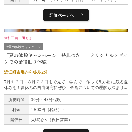
カー＞↓立山駅↓金沢駅 １８：３０頃※帰着時間は当日の天候・
道路状況によって変更となる場合があります。※昼食はバス車内に
てお弁当をお渡しします。・添乗員が同行いたします・運行バス会
詳細ページへ
社 北陸鉄道グループ（北陸鉄道・北鉄能登バス・北鉄白山バス・
北鉄加賀バス）
金箔工芸 田じま
#夏の体験キャンペーン
「夏の体験キャンペーン！特典つき」 オリジナルデザイ
ンでの金箔貼り体験
近江町市場から徒歩2分
7月１６日～８月２３日まで見て・学んで・作って思い出に残る夏
休みを！夏休みの自由研究にぜひ 金箔についての理解も深まりま
す体験された方には金箔入りの「あぶらとり紙」をプレゼント♪
（夏の体験キャンペーン期間限定）薄さ1／１００００ミリの金箔
所要時間
30分～45分程度
をシールやマスキングテープを使ってお皿・お箸・コンパクトミラ
料金
1,500円（税込）～
ー・ペンダント・小判に貼る体験です。体験が初めてで、できるか
しらと不安な方でも安心してお越しください。ゆっくりとご説明い
開催日
火曜定休（祝日営業）
たします。オリジナル作品を作りたい方。ご相談くださいませ。ス
タッフと一緒に世界で一つだけの作品を作り上げましょう。