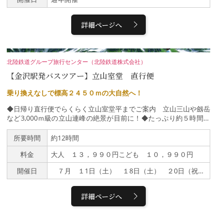
込められています。 主役として登場するのが、ふっくらと香り立
つ「かに粥」です。季節のカニの旨味を凝縮した至高の一椀は、ま
さに老舗料亭ならではの逸品です。代々受け継がれてきた器や細部
詳細ページへ
にわたるしつらえの数々が、お料理の味わいを一層引き立てお客様
をおもてなしいたします。【ご利用案内】8時／9時／10時 3部制
新幹線ご出発前の時間にも合わせてご利用いただけますので、金沢
の旅の締めくくりや、特別な一日の始まりにぜひご利用ください。
北陸鉄道グループ旅行センター（北陸鉄道株式会社）
ご予約はオンラインのみで承っております。前日の22時までにご
【金沢駅発バスツアー】立山室堂 直行便
予約いただけますようお願いいたします。金沢の美しい風景と伝統
の味を朝から堪能してみませんか？※アレルギー対応は行っており
乗り換えなしで標高２４５０ｍの大自然へ！
ません。【夏の体験キャンペーン対象プラン】特 典：お一組様に
つき、「つば甚」オリジナル手ぬぐい一枚プレゼント期 間：令和
◆日帰り直行便でらくらく立山室堂平までご案内 立山三山や劔岳
8年7月4日（土）～ 8月23日（日）お申込：予約するボタンからご
など3,000ｍ級の立山連峰の絶景が目前に！◆たっぷり約５時間３
予約ページにお進み頂き、ご要望欄に【 夏休みキャンペーン 】と
０分の滞在時間＜ツアー行程＞金沢駅 ７：２0発↓立山有料道路
ご入力ください※ご予約はご利用希望日の30日前より順次受付開始
↓立山室堂（立山登山やみくりが池散策など自由散策／約５時間３
所要時間
約12時間
いたします。
０分）↓金沢駅 １９：００頃※帰着時間は当日の天候・道路状況
料金
大人 １３，９９０円こども １０，９９０円
によって変更となる場合があります。※昼食はバス車内にてお弁当
をお渡しします。・添乗員は同行いたしません（バスガイド同
開催日
７月 １1日（土） １8日（土） ２0日（祝） ２５日（土） ２８日（火） ８月 1日（土） ７日（金） ★１１日（祝） １５日（土） ２３日（日） ２９日（土） ９月 ５日（土） １３日（日） ２０日（日） ２６日（土）１０月 2日（金） ６日（火） １２日（祝）※★印は出発決定日
行）・運行バス会社 北陸鉄道グループ（北陸鉄道・北鉄能登バ
ス・北鉄白山バス・北鉄加賀バス）
詳細ページへ