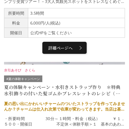
ンプリ受賞ツアー！－3大人気観光スポットをストレスなくめぐる
－金沢の名所を安心・安全で快適に車窓から巡るバスツアー。観光
地や景色に合わせてお手元のタブレットに説明ガイド(特許出願中)
所要時間
3.5時間
が流れ、まるで地元の人と旅をしているかのよう。途中、兼六園・
料金
6,000円/人(税込)
金沢21世紀美術館・ひがし茶屋街に停車し、散策を楽しめます。
昼食をご希望の方は、近江町市場の下車も可能。はじめて金沢を訪
開催日
公式HPをご覧ください
れる方もこのバスに乗れば効率よく定番観光スポットを約3.5時間
でしっかり満喫。感染症対策の施されたバスで安心安全に観光を楽
しみませんか。※散策等歩く箇所が複数ありますので、歩きやすい
詳細ページへ
靴でご参加ください。【料金】6,000円/人(税込)【カスタマイズ】
＜金沢彩の庭ホテル朝食ブッフェ＞追加料金+1,000円/人（税込）
7:00～9:30 金沢彩の庭ホテルで朝食トリップアドバイザーや楽天
トラベルの朝食ランキングでランクインしている『金沢彩の庭ホテ
水引あそび さくら
ル』の朝食を楽しみ、1日を優雅にスタートしましょう。※7:00以
降、ツアー開始に間に合うよう、時間に余裕をもってホテルフロン
#夏の体験キャンペーン
トまでお越しください。（送迎はございません）※金沢彩の庭ホテ
夏の体験キャンペーン・水引きストラップ作り ＊特典
ルまでは各自でお越しください。※3日前までにご予約下さい。＜
水引飾りの付いた髪ゴムかブレスレットのレシピ（水引
寿し割烹寿し若の寿司弁当＞追加料金+4,000円/人（税込）ツアー
付）をプレゼント！！
終了後、金沢彩の庭ホテルのレストランのお席にて寿し割烹「寿し
夏の思い出にかわいいチャームのついたストラップを作ってみませ
若」の出前弁当をお楽しみください。※ハイアットセントリックの
んか？チャームは仕入れ次第で在庫が変わってきます。当店は基本
ランチとの併用はできません。※4日前までにご予約下さい。●ま
的に相席は致しませんので落ち着いた雰囲気の中で水引体験が出来
た、バスツアーと『金沢彩の庭ホテル』のご宿泊をセットにしたプ
・所要時間 30分～１時間・料金（税込） ￥１，
ます。
ランもございます。https://kanazawaadventures.com/ja/japan_t
５００・開催日 不定休＜体験手順＞１ 基本のあわじ
our/9464/－ツアー行程－金沢駅西広場団体バス乗降場【10:00