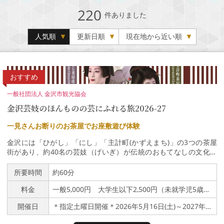
220
件ありました
人気順
更新日順
現在地から近い順
おすすめ
一般社団法人 金沢市観光協会
金沢芸妓のほんものの芸にふれる旅2026-27
一見さんお断りのお茶屋でお座敷遊び体験
金沢には「ひがし」「にし」「主計町(かずえまち)」の3つの茶屋
街があり、約40名の芸妓（げいぎ）が伝統のおもてなしの文化を
継承しています。 金沢のお茶屋さんは、本来、一見さんお断りで
すが、金沢市ではお茶屋文化の継承を目的に どなたでも参加でき
所要時間
約60分
る特別な体験プランを行っています。 【内容】芸妓の舞やお座敷
料金
一般5,000円 大学生以下2,500円（未就学児5歳以下不可）
太鼓の鑑賞 お座敷遊び体験 〈※日本語のみ〉◎ご参加の皆様へ
＜注意事項＞金沢の茶屋街のお茶屋は、芸妓が常連のお客様をおも
開催日
＊指定土曜日開催＊2026年5月16日(土)～2027年3月20日(土) 7月、8月および年末年始は除く
てなしする場所であり、通常、常連のお客様方のご紹介を通じての
み利用できることになっています。この企画は、金沢のお茶屋文化