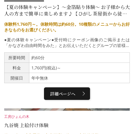
和菓子とともにゆったりと。日常を忘れる心豊かな時間をお過ごし
【夏の体験キャンペーン】～金箔貼り体験～ お子様から大
ください。
人の方まで簡単に楽しめます♪【ひがし茶屋街から徒歩3
分・駐車場有】
体験料1,760円～。体験時間は約60分。10種類のメニューからお好
きなものをお選びください。
●夏の体験キャンペーン●受付時にクーポン画像のご掲示または
「かなざわ自由時間をみた」とお伝えいただくとグループの皆様分
の金箔貼り体験料を割引価格にてお楽しみいただけます。夏の思い
出作りに是非金箔貼り体験へお越しくださいませ♪期間：令和8年7
所要時間
約60分
月4日（土）～ 8月23日（日）特典内容：グループ様の体験料の消
料金
1,760円(税込)～
費税相当額を割引金沢と言えば「金箔」！ 金沢旅行の思い出に金
箔貼り体験をしてみませんか。ひがし茶屋街から徒歩3分、駐車場
開催日
年中無休
あり。 ひがし茶屋街観光と併せてご利用ください♪体験料金は1,7
60円～。メニューは10種類。リーズナブルでお気軽に金箔貼り体
験を楽しめます。小さなお子様から大人の方まで簡単にお楽しみ頂
詳細ページへ
けます。(カッターを使いますので、お子様が使う際は保護者の方
がお手伝いをお願いします。)マスキングテープを使ってオリジナ
ルデザインで作成することができます。細かい作業が苦手な方は、
ステンシルや柄がくり抜かれたシールもご用意しております。体験
工房ひょんの木
をご利用の方には、お買い物10％引クーポンをプレゼント！体験
九谷焼 上絵付け体験
後は、店内にて金箔のお土産さがしをお楽しみください♪また、体
験工房では箔移しの作業や金箔貼りの作業などをご見学頂くことが