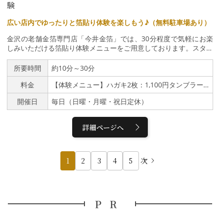
塗って、最後にサンドペーパーで削り、完成。４）プレミアム日本
験
茶を飲む世界で１つだけの器で、プレミアム日本茶を体験しま
す。 日常の忙しさを忘れて、リラックスした一時を過ごしてくだ
広い店内でゆったりと箔貼り体験を楽しもう♪（無料駐車場あり）
さい。お茶と合わせて金沢茶寮ならではの特別なお茶菓子（スイー
金沢の老舗金箔専門店「今井金箔」では、30分程度で気軽にお楽
ツ）もご堪能いただけます。※器は梱包して、当日お持ち帰りいた
しみいただける箔貼り体験メニューをご用意しております。スタッ
だけます。
フが丁寧に指導いたしますので、小さなお子様から年齢問わず体験
していただけます。体験された方はお土産品のお買物10％割引の
所要時間
約10分～30分
特典付き。
料金
【体験メニュー】ハガキ2枚：1,100円タンブラー：2,200円ステンレスボトル：3,300円ポーチ：1,650円マイバッグ：2,200円バッチ：880円
開催日
毎日（日曜・月曜・祝日定休）
詳細ページへ
1
2
3
4
5
次
PR