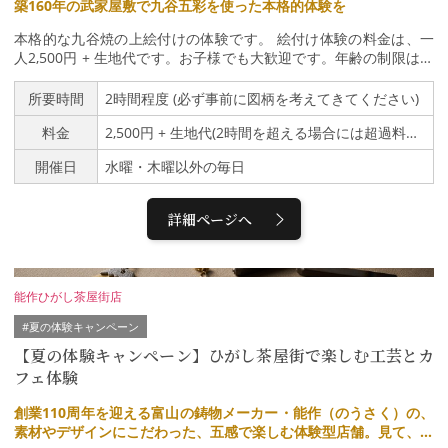
築160年の武家屋敷で九谷五彩を使った本格的体験を
できます。中々見られない貴重な瞬間をカメラに収めてみてくださ
い。さらに！金箔屋さくだ本店のお手洗いは金箔とプラチナ箔のゴ
本格的な九谷焼の上絵付けの体験です。 絵付け体験の料金は、一
ージャスなお手洗いとなっております。非日常的空間を是非ご体感
人2,500円 + 生地代です。お子様でも大歓迎です。年齢の制限はご
ください。
ざいません。ただし、体験の見学はお断りしております。お子様の
体験の場合でも、同伴の方には一緒に体験することをお願いしてお
所要時間
2時間程度 (必ず事前に図柄を考えてきてください)
ります。 準備している生地(うつわ)からお好きなものを選び、自分
料金
2,500円 + 生地代(2時間を超える場合には超過料金をいただきます)
で実際に九谷焼の上絵付けをします。生地は盃・皿・ご飯茶碗・湯
呑・マグカップなど多数の形状と大きさのものをご用意しておりま
開催日
水曜・木曜以外の毎日
す。当日お好きなものをお選びください。生地代は300円〜1000円
程度です。 使う色は赤・青(緑)・紺青・黄・紫の九谷五彩と呼ばれ
る5色です。営業時間は10時から17時となっておりますので、その
詳細ページへ
時間内での体験となります。個人差はありますが、体験時間は2時
間ほどが目安です(あまり長い時間の場合には超過料金が掛かりま
す)。描きたいものを事前に考えておくとスムーズに進みやすいで
す。体験から一ヶ月以内に焼成し、完成となります。出来上がった
能作ひがし茶屋街店
作品は現地引取 あるいは着払いでのお届けとなります。着払いの
場合には荷物１個につき150円の梱包料をお願いします。 工房ひょ
#夏の体験キャンペーン
んの木は 九谷焼の絵付工房です。武家屋敷として建てられた金澤
【夏の体験キャンペーン】ひがし茶屋街で楽しむ工芸とカ
町家で、家屋と土塀が国の登録有形文化財となっており、家屋内
フェ体験
(工房と座敷部分)を見学することができます。また庭には樹齢200
年の「ひょんの木」があり、座敷から庭を眺めることができます。
創業110周年を迎える富山の鋳物メーカー・能作（のうさく）の、
素材やデザインにこだわった、五感で楽しむ体験型店舗。見て、触