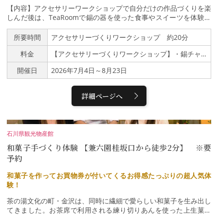
れて、味わって。ものづくりの魅力に触れる、特別なひとときをお
【内容】アクセサリーワークショップで自分だけの作品づくりを楽
過ごしください。
しんだ後は、TeaRoomで錫の器を使った食事やスイーツを体験。
親子やご夫婦で工芸と食の時間をお楽しみいただけます。◎アクセ
サリーづくりワークショップ錫や真鍮のチャームにハンマーで模様
所要時間
アクセサリーづくりワークショップ 約20分
をつけたり、文字や日付を刻印したりして、旅の思い出となる自分
料金
【アクセサリーづくりワークショップ】・錫チャーム根付 880円（税込）～・キーホルダー 1,210円（税込）～・ネックレス/ブレスレット/バックチャーム 2,200円（税込）
だけのオリジナルアイテムをお作りいただけます。◎Higashi Cha
ya TeaRoom「和」をコンセプトにしたカフェでは、能作の錫の器
開催日
2026年7月4日～8月23日
をご体感いただけます。◎Shop素材とデザインにこだわった、真
鍮や錫100%のインテリアやテーブルウェアなどをお買い求めいた
だけます。【夏の体験キャンペーン特典】ワークショップ体験のお
詳細ページへ
客様に限り、クーポン提示で、・TeaRoomのお食事200円引き・
さらに、ショップ商品5％引き
石川県観光物産館
和菓子手づくり体験 【兼六園桂坂口から徒歩2分】 ※要
予約
和菓子を作ってお買物券が付いてくるお得感たっぷりの超人気体
験！
茶の湯文化の町・金沢は、同時に繊細で愛らしい和菓子を生み出し
てきました。お茶席で利用される練り切りあんを使った上生菓子