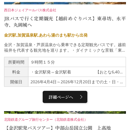
ても事前にご案内するため、約4時間の自由見学を効率よく満喫で
きます。ご家族連れはもちろん、恐竜ファンや、金沢から特別な日
西日本ジェイアールバス株式会社
帰り旅行を楽しみたい方にもおすすめです。世界有数の恐竜博物館
JRバスで行く定期観光【越前めぐりバス】東尋坊、永平
を、最も快適で充実した形で体験できるツアーです。【ツアーのポ
イント】★金沢駅発の福井県立恐竜博物館直行ツアー（乗り換え不
寺、丸岡城へ
要）★福井県立恐竜博物館の入館チケットの確約★約4時間の自由
見学★移動中から楽しめる恐竜クイズ＆ガイド解説★博物館の見ど
金沢駅,加賀温泉駅,あわら湯のまち駅から出発
ころやランチ情報を事前にご案内★参加者全員に恐竜グッズをプレ
金沢・加賀温泉・芦原温泉から乗車できる定期観光バスです。越前
ゼント★金沢中心部から金沢駅への無料のお迎えサービス【ツアー
福井を代表する観光地を巡ります。・ダイナミックな景観「東尋
スケジュール】8:00｜ 金沢駅 ↓ 9:00～9:15｜
坊」・荘厳な曹洞宗大本山「永平寺」・現存天守では最古「丸岡
道の駅 瀬女 お買い物＆トイレ休憩（15分）↓10:00～14:00
城」 をお楽しみいただけます。大きなスーツケースはバスのトラ
所要時間
９時間１５分
｜ 福井県立恐竜博物館 自由見学（4時間）↓ 15:10～1
ンクへ。ホテルチェックアウト後でもゆったりと観光名所を巡れま
5:25｜ JA白山 ファーマーズマーケット お買い物＆トイレ休
料金
・金沢駅発⇔金沢駅着 【おとな6,400円 こども3,200円】・加賀温泉駅発⇔金沢駅着 【おとな6,100円 こども3,050円】・あわら湯のまち駅発⇔金沢駅着 【おとな5,600円 こども2,800円】※芦原温泉駅またはあわら湯のまち駅で降車されるお客様は、おとな1,000円、こども500円引きとなります。
す。※丸岡城の工事について2026年3月6日～2027年11月まで丸岡
憩（15分）↓16:30｜∟金沢駅解散予定※定員13名 最少催行人数1
城天守保存修理工事が行われます。天守に足場がかかり、幕に覆わ
名※ハイエースコミューター/添乗員同行※食事 朝／なし 昼／な
開催日
2026年4月4日～2026年12月20日までの土・日・祝日
れる期間や本丸の一部区域で立入が制限されます。詳しくは坂井市
し 夕／なし※天候や交通状況により拝観やカリキュラムの順番が
役所のHP（福井県坂井市／丸岡城天守の大規模修理のお知らせ）
入れ替わる場合もございます。※出発日当日の緊急連絡先 090-20
をご確認ください。〇運行ルート・【乗車】金沢駅 〔兼六園口
30-3443 緊急以外はご遠慮ください。
詳細ページへ
（東口）〕 9：20発 ↓・【乗車】加賀温泉駅 10：2
0発 ↓・【乗車】えちぜん鉄道 あわら湯のまち駅 1
1：05発 ↓・東尋坊 11：30～12：50 (自由昼食)
↓・丸岡城 13：30～14：30 ↓・永
北陸鉄道グループ旅行センター（北陸鉄道株式会社）
平寺 15：00～16：20 ↓・【降車】芦原温泉駅 1
【金沢駅発バスツアー】中部山岳国立公園 上高地
7：00頃着 ↓・【降車】えちぜん鉄道 あわら湯の