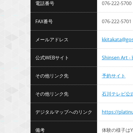
電話番号
076-222-5700
FAX番号
076-222-5701
メールアドレス
kkitakata@go
公式WEBサイト
Shinsen Art
その他リンク先
予約サイト
その他リンク先
石川テレビ公
デジタルマップへのリンク
https://plati
備考
体験の様子はY