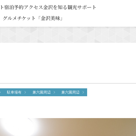
ト
宿泊予約
アクセス
金沢を知る
観光サポート
グルメチケット「金沢美味」
駐車場有
兼六園周辺
兼六園周辺