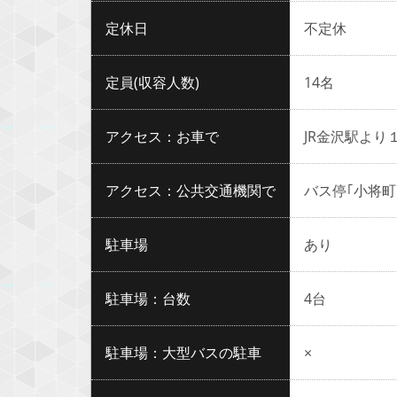
定休日
不定休
定員(収容人数)
14名
アクセス：お車で
JR金沢駅より
アクセス：公共交通機関で
バス停｢小将町
駐車場
あり
駐車場：台数
4台
駐車場：大型バスの駐車
×