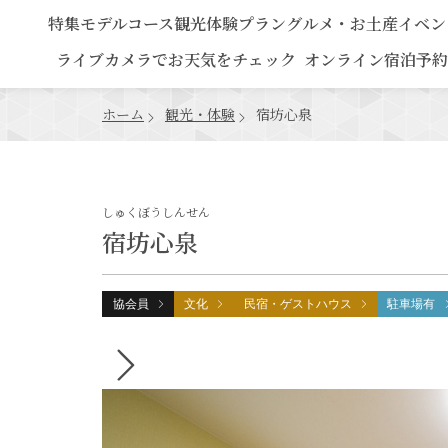
特集
モデルコース
観光
体験プラン
グルメ・お土産
イベン
ライブカメラでお天気をチェック
オンライン宿泊予約
ホーム
観光・体験
宿坊心泉
しゅくぼうしんせん
宿坊心泉
協会員
文化
民宿・ゲストハウス
駐車場有