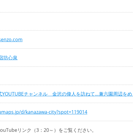
senzo.com
 - 宿坊心泉
式YOUTUBEチャンネル 金沢の偉人を訪ねて…兼六園周辺を
numaps.jp/d/kanazawa-city?spot=119014
ouTubeリンク（3：20～）をご覧ください。