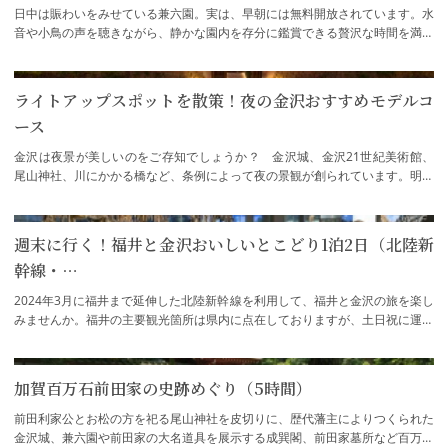
日中は賑わいをみせている兼六園。実は、早朝には無料開放されています。水
音や小鳥の声を聴きながら、静かな園内を存分に鑑賞できる贅沢な時間を満喫
できるのでゆったりと回りたい方にオスス…
ライトアップスポットを散策！夜の金沢おすすめモデルコ
ース
金沢は夜景が美しいのをご存知でしょうか？ 金沢城、金沢21世紀美術館、
尾山神社、川にかかる橋など、条例によって夜の景観が創られています。明る
過ぎず、程よい暗さの街をめぐれば、昼間と…
週末に行く！福井と金沢おいしいとこどり1泊2日（北陸新
幹線・…
2024年3月に福井まで延伸した北陸新幹線を利用して、福井と金沢の旅を楽し
みませんか。福井の主要観光箇所は県内に点在しておりますが、土日祝に運行
する定期観光バス「はぴバス」を利用する…
加賀百万石前田家の史跡めぐり（5時間）
前田利家公とお松の方を祀る尾山神社を皮切りに、歴代藩主によりつくられた
金沢城、兼六園や前田家の大名道具を展示する成巽閣、前田家墓所など百万石