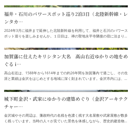
福井・石川のパワースポット巡り2泊3日（北陸新幹線・レ
ンタカ…
2024年3月に福井まで延伸した北陸新幹線を利用して、福井と石川のパワース
ポット巡りを楽しみませんか。１日目は、禅の聖地永平寺隣接の宿に泊まり、
座禅や写経をして心身整え、朝のおつとめ…
加賀藩に仕えたキリシタン大名 高山右近ゆかりの地をめ
ぐる i…
高山右近は、1588年から1614年までの約26年間を加賀藩内で過ごし、その生
涯と業績は金沢をはじめとする地域に深く刻まれています。金沢市内には、右
近の足跡を感じることのできるスポットが多…
城下町金沢・武家にゆかりの建築めぐり（金沢アーキテク
チャー…
金沢城やその周辺は、藩政時代の名残を色濃く残す大名屋敷や武家屋敷が数多
く残っています。当時の人々が見ていた景色を体感しながら、歴史的建造物を
探訪するコースです。