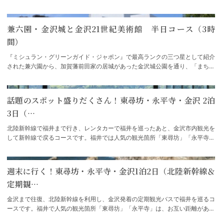
の栄華の跡を辿ります。
兼六園・金沢城と金沢21世紀美術館 半日コース（3時
間）
『ミシュラン・グリーンガイド・ジャポン』で最高ランクの三つ星として紹介
された兼六園から、加賀藩前田家の居城があった金沢城公園を通り、「まちに
開かれた公園のような美術館」をコンセプ…
話題のスポット盛りだくさん！東尋坊・永平寺・金沢 2泊
3日（…
北陸新幹線で福井まで行き、レンタカーで福井を巡ったあと、金沢市内観光を
して新幹線で戻るコースです。福井では人気の観光箇所「東尋坊」「永平寺」
「恐竜博物館」などが点在しているため車…
週末に行く！東尋坊・永平寺・金沢1泊2日（北陸新幹線＆
定期観…
金沢まで往復、北陸新幹線を利用し、金沢発着の定期観光バスで福井を巡るコ
ースです。福井で人気の観光箇所「東尋坊」「永平寺」は、お互い距離がある
ため移動手段としては車が一番適していま…