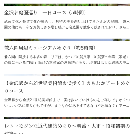
金沢名庭園巡り 一日コース（5時間）
武家文化と茶道文化が融合し、独特の美を創り上げてきた金沢の庭園。 兼六
園の他にも、今なお美しさを増し続ける名庭園が数多く残されており、さらに
は、後世に残るような新たな作庭も行われ…
兼六園周辺ミュージアムめぐり（約5時間）
兼六園に隣接する本多の森エリアは、かつて加賀八家（加賀藩の年寄（家老）
の職に当たる門閥 ）筆頭の本多家の屋敷跡があり、現在は広大な緑地の中に
様々な文化施設が点在しています。2020年1…
【金沢駅から21世紀美術館まで歩く】まちなかアートめぐ
りコース
金沢駅から金沢21世紀美術館まで、実は歩いていけるのをご存じですか？つ
いついバスに乗りがちですが、まちなかにあるすてきな（不思議な？）アート
作品を見ながら歩いてみると、思ったよりあ…
レトロモダンな近代建築めぐり～明治・大正・昭和初期の
建築～…