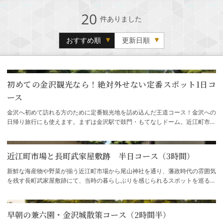
20
件ありました
おすすめ順
更新日順
初めての金沢観光なら！絶対外せない定番スポット1日コ
ース
金沢へ初めて訪れる方のために定番観光地を詰め込んだ王道コース！金沢への
日帰り旅行にも使えます。まずは金沢駅で鼓門・もてなしドーム。近江町市場
では新鮮な旬の海産物や地物野菜である「…
近江町市場と長町武家屋敷跡 半日コース（3時間）
新鮮な海産物や野菜が揃う近江町市場から尾山神社を通り、藩政時代の雰囲気
を残す長町武家屋敷跡にて、当時の暮らしぶりを感じられるスポットを巡るコ
ース。
早朝の兼六園・金沢城散策コース（2時間半）