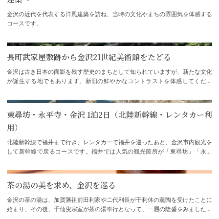
金沢の近代を代表する洋風建築を訪ね、当時の文化やまちの雰囲気を体感する
コースです。
長町武家屋敷跡から金沢21世紀美術館をたどる
金沢は古き日本の面影を残す歴史のまちとして知られていますが、新たな文化
が誕生する地でもあります。新旧の鮮やかなコントラストを体感してくださ
い。
東尋坊・永平寺・金沢 1泊2日（北陸新幹線・レンタカー利
用）
北陸新幹線で福井まで行き、レンタカーで福井を巡ったあと、金沢市内観光を
して新幹線で戻るコースです。福井では人気の観光箇所が「東尋坊」「永平
寺」「一乗谷朝倉氏遺跡」などが点在してい…
茶の湯の美を求め、金沢を巡る
金沢の茶の湯は、加賀藩祖前田利家や二代利長が千利休の薫陶を受けたことに
始まり、その後、千仙叟宗室が茶の湯奉行となって、一層の隆盛をみました。
現在も裏千家を始め、かつて加賀藩が関わ…