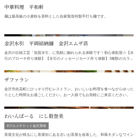
中華料理 平和軒
麺は最高級の小麦粉を原料とした自家製造特製手打ち麺です。
金沢水引 平岡結納舗 金沢エムザ店
金沢の伝統工芸「加賀水引」に気軽に触れられる体験です！初心者歓迎☆【水
引のブローチ作り体験】【水引のメッセージカード作り体験】3種類のカラー
からお選びいただけます！尾山神社近く、ご…
ザファラン
金沢市此花町にひっそり佇むレストラン。おいしいお料理を食べながらゆった
りとした時間をお過ごしください。お一人様でもお気軽にご来店ください。
わいんばーる にし数登美
#グルメチケット金沢美味
茶屋文化が残るにし茶屋街にある古いお茶屋を改装した、和風モダンなワイン