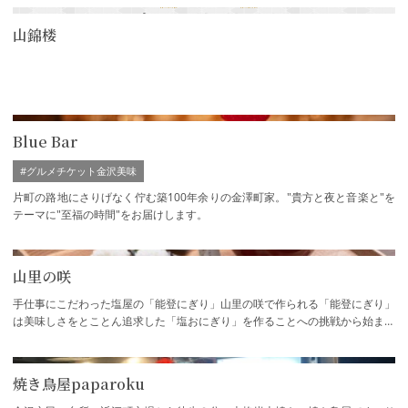
山錦楼
Blue Bar
#グルメチケット金沢美味
片町の路地にさりげなく佇む築100年余りの金澤町家。"貴方と夜と音楽と"を
テーマに"至福の時間"をお届けします。
山里の咲
手仕事にこだわった塩屋の「能登にぎり」山里の咲で作られる「能登にぎり」
は美味しさをとことん追求した「塩おにぎり」を作ることへの挑戦から始まり
ました。能登で500年以上も前から続けら…
焼き鳥屋paparoku