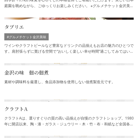
庭園を眺めながら、ごゆっくりお楽しみください。 ※グルメチケット金沢美味
参加店
タブリエ
#グルメチケット金沢美味
ワインやクラフトビールなど豊富なドリンクの品揃えもお店の魅力のひとつで
す。肩肘張らずに寛げる空間で“おいしく楽しい幸せ時間”過ごしてみてはいか
がでしょう。お電話でご予約…
金沢の味 佃の佃煮
素材や調味料を厳選し、食品添加物を使用しない佃煮製造元です。
クラフトA
クラフトAは、選りすぐりの質の高い品揃えが自慢のクラフトショップ。1980
年に開店以来、陶・漆・ガラス・ジュウリー・木・竹・布・和紙など全国各地
で活躍する作り手の個性と想いをたっぷり…