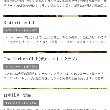
金沢市民の台所、近江町市場から徒歩２分の本格炭火焼きの焼き鳥屋です。サ
ラリーマンの憩いの場として笑いの絶えないお店で、最近は外国人の観光客も
多くお客さん同士国際交流も盛んです。
Bistro Oriental
#グルメチケット金沢美味
Bistro Oriental ではこれまで以上に美味しい料理を提供し、当社のビールで楽
しいひと時を過ごしていただきたいと思っています。 本店舗にはシェフが常
駐し、既存店舗ではできなかった最高の…
The Carlton Club(ザカールトンクラブ)
#グルメチケット金沢美味
カクテルは会話の潤滑油。カールトンクラブでは、旬のフルーツを使った「フ
ローズンダイキリ」が女性に好評。カラオケ完備の個室もあります。◎営業情
報◎ 状況により閉店繰り上げ
日本料理 雲海
#グルメチケット金沢美味
四季折々の旬の味覚を心尽くしの本格会席でご堪能いただけます。美しい日本