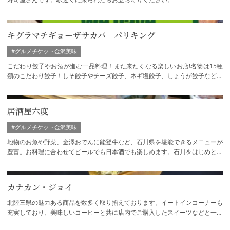
キグラマチギョーザサカバ パリキング
#グルメチケット金沢美味
こだわり餃子やお酒が進む一品料理！また来たくなる楽しいお店!名物は15種
類のこだわり餃子！しそ餃子やチーズ餃子、ネギ塩餃子、しょうが餃子などな
ど。 お客様のお気に入りの餃子に出会える…
居酒屋六度
#グルメチケット金沢美味
地物のお魚や野菜、金澤おでんに能登牛など、石川県を堪能できるメニューが
豊富。お料理に合わせてビールでも日本酒でも楽しめます。石川をはじめとし
た北陸の地酒は常時30種！お席はすべて掘…
カナカン・ジョイ
北陸三県の魅力ある商品を数多く取り揃えております。イートインコーナーも
充実しており、美味しいコーヒーと共に店内でご購入したスイーツなどと一緒
に食べることもできます。