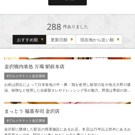
288
件ありました
おすすめ順
更新日順
現在地から近い順
金沢焼肉楽処 万場 駅前本店
#グルメチケット金沢美味
お肉は部位によって日本各地の牛・豚・鶏を使用し能登の塩や地元大野の醤
油、味噌など使用した自家製タレやドレッシング等が魅力。野菜は季節の加賀
野菜と能登は珠洲の契約農家の有機野菜を使…
まっとう 福喜寿司 金沢店
#グルメチケット金沢美味
金沢駅に隣接した駅近の商業施設にあるお店。本店は25年以上郊外にあるお
寿司屋さんです。駅近くに来られたらお立ち寄りください。