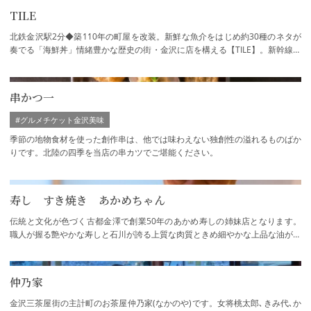
TILE
北鉄金沢駅2分◆築110年の町屋を改装。新鮮な魚介をはじめ約30種のネタが
奏でる「海鮮丼」情緒豊かな歴史の街・金沢に店を構える【TILE】。新幹線も
通る金沢駅からも歩いて5分程の場所にあり、…
串かつ一
#グルメチケット金沢美味
季節の地物食材を使った創作串は、他では味わえない独創性の溢れるものばか
りです。北陸の四季を当店の串カツでご堪能ください。
寿し すき焼き あかめちゃん
伝統と文化が色づく古都金澤で創業50年のあかめ寿しの姉妹店となります。
職人が握る艶やかな寿しと石川が誇る上質な肉質ときめ細やかな上品な油が特
徴の能登牛を使ったすき焼きをゆったりとし…
仲乃家
金沢三茶屋街の主計町のお茶屋仲乃家(なかのや)です。女将桃太郎､きみ代､か