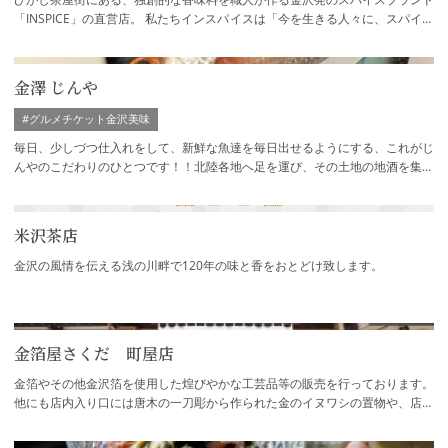
「INSPICE」の直営店。 私たちインスパイスは「今を生きる人々に、スパイス
を通じて、人生を鼓舞したい」とい…
金澤 じんや
#グルメチケット金沢美味
毎日、少しづつ仕入れをして、新鮮な魚達を毎日出せるようにする、これがじ
んやのこだわりのひとつです！！北陸各地へ足を運び、その土地の地酒を集め
てお出ししています、これもじんやのこだ…
米沢茶店
金沢の風情を伝える浅の川畔で120年の味と香をおとどけ致します。
金箔屋さくだ 町屋店
金箔やその他金沢箔を使用した煌びやかな工芸品等の販売を行っております。
他にも店内入り口には唐木の一刀彫から作られた金のイヌワシの置物や、店内
奥には金とプラチナのクリスタルガラスが…