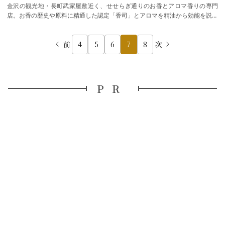
金沢の観光地・長町武家屋敷近く、せせらぎ通りのお香とアロマ香りの専門
店。お香の歴史や原料に精通した認定「香司」とアロマを精油から効能を説明
できる「アロマセラピスト」により約１００…
前
4
5
6
7
8
次
PR