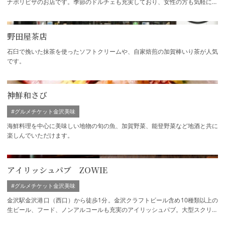
ナポリピザのお店です。季節のドルチェも充実しており、女性の方も気軽に楽
しめます！
野田屋茶店
石臼で挽いた抹茶を使ったソフトクリームや、自家焙煎の加賀棒いり茶が人気
です。
神鮮和さび
#グルメチケット金沢美味
海鮮料理を中心に美味しい地物の旬の魚、加賀野菜、能登野菜など地酒と共に
楽しんでいただけます。
アイリッシュパブ ZOWIE
#グルメチケット金沢美味
金沢駅金沢港口（西口）から徒歩1分。金沢クラフトビール含め10種類以上の
生ビール、フード、ノンアルコールも充実のアイリッシュパブ。大型スクリー
ンでスポーツ観戦も。お子様連れやおひと…