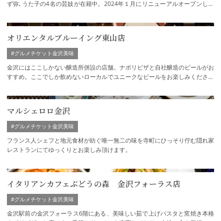
ず弥､うた子の4名の芸妓が在籍中。2024年１月にリニューアルオープンしま
した。1Fは女将がもてなす和モダンなお茶屋…
オリエンタルブルーイング東山店
#グルメチケット金沢美味
金沢にはここしかない醸造所併設の店舗。ナポリピザと自社醸造のビールがお
すすめ。ここでしか飲めないローカルでユニークなビールをお楽しみください
ませ。ひがし茶屋街から徒歩1分の距離に…
マルシェロロ金沢
#グルメチケット金沢美味
フランス人シェフと地元食材が紡ぐ唯一無二の味を寺町にひっそり佇む隠れ家
レストランにてゆっくりとお楽しみ頂けます。
イタリアンカフェぶどうの森 金沢フォーラス店
#グルメチケット金沢美味
金沢駅前の金沢フォーラス6階にある、美味しい茹で上げパスタと窯焼き本格