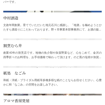
バーです。
中村酒造
文政年間創業。育てていただいた地元石川に感謝し、「地酒」を極めようとひ
たすら酒造りにこだわっております。野々市事業本部事務所にて、お酒の販売
は行っておりますが、酒蔵見学・工場見学…
割烹むら井
創業40年の割烹店です。地物の魚介類や加賀野菜など、心をこめて、金沢の
四季折々のお料理を、お手頃価格で味わって頂けます。のど黒の塩焼や加賀野
菜をつかって、甘海老との天ぷらや温野菜(…
紙処 なごみ
和紙・洋紙・ブライダル用紙等多種多様な紙のことならお任せください。心豊
かに和「なごみ」の空間をお楽しみ下さい。
アロマ香房焚屋