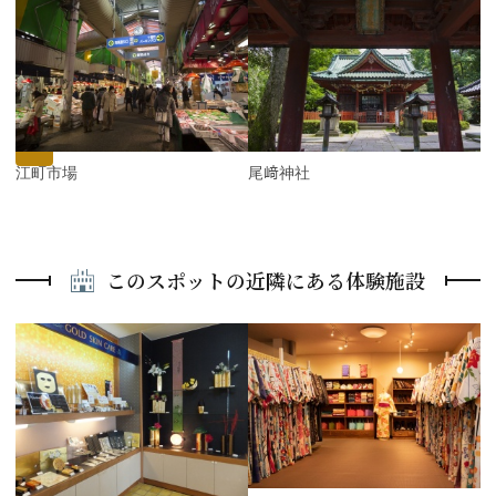
P
r
e
N
v
e
i
x
o
t
u
s
近江町市場
尾﨑神社
このスポットの近隣にある体験施設
P
r
e
N
v
e
i
x
o
t
u
s