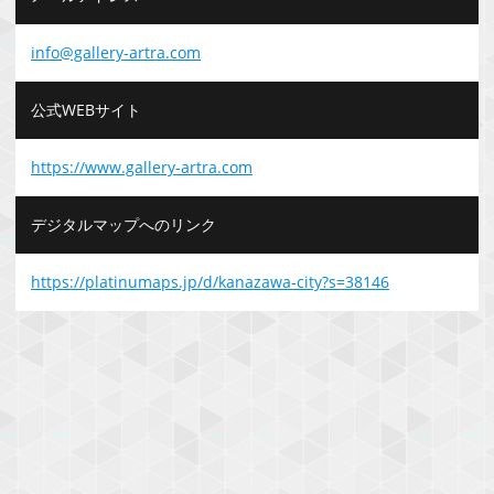
info@gallery-artra.com
公式WEBサイト
https://www.gallery-artra.com
デジタルマップへのリンク
https://platinumaps.jp/d/kanazawa-city?s=38146