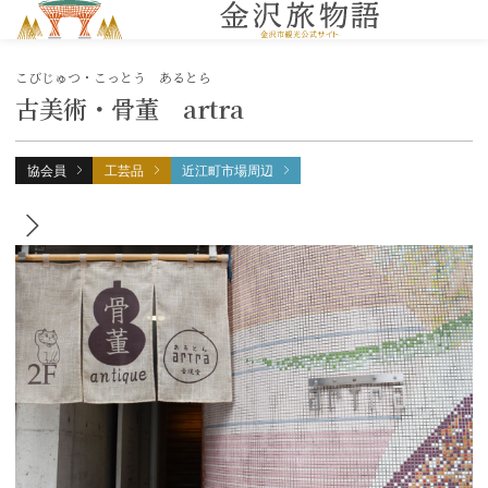
MENU
こびじゅつ・こっとう あるとら
古美術・骨董 artra
協会員
工芸品
近江町市場周辺