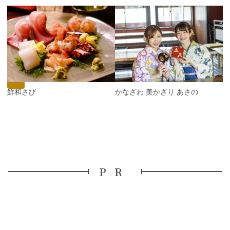
P
r
e
N
v
e
i
x
o
t
u
s
神鮮和さび
かなざわ 美かざり あさの
PR