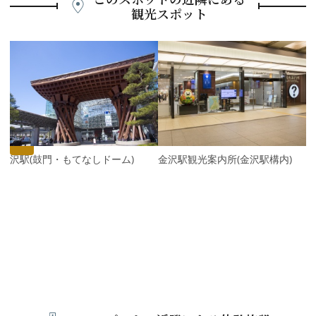
観光スポット
P
r
e
N
v
e
i
x
o
t
u
s
金沢駅(鼓門・もてなしドーム)
金沢駅観光案内所(金沢駅構内)