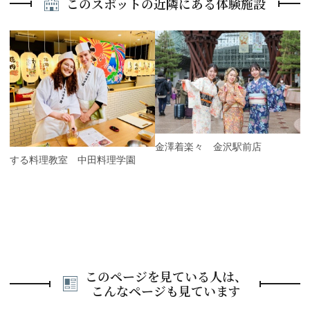
このスポットの近隣にある体験施設
P
r
e
N
v
e
i
x
o
t
u
s
金澤着楽々 金沢駅前店
旅する料理教室 中田料理学園
このページを見ている人は、
こんなページも見ています