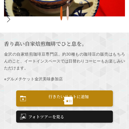
香り高い自家焙煎珈琲でひと息を。
金沢の自家焙煎珈琲豆専門店。約30種もの珈琲豆の販売はもちろ
んのこと、イートインスペースでは日替わりコーヒーもお楽しみい
ただけます。
※グルメチケット金沢美味参加店
行きたいリストに追加
★11
フォトツアーを見る