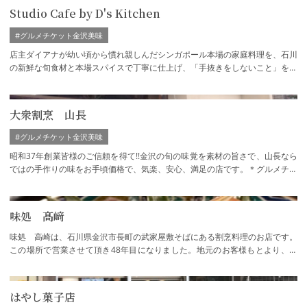
Studio Cafe by D's Kitchen
#グルメチケット金沢美味
店主ダイアナが幼い頃から慣れ親しんだシンガポール本場の家庭料理を、石川
の新鮮な旬食材と本場スパイスで丁寧に仕上げ、「手抜きをしないこと」を大
切に、素材の良さを活かした真っ直ぐな味…
大衆割烹 山長
#グルメチケット金沢美味
昭和37年創業皆様のご信頼を得て!!金沢の旬の味覚を素材の旨さで、山長なら
ではの手作りの味をお手頃価格で、気楽、安心、満足の店です。＊グルメチケ
ット金沢美味参加店
味処 髙﨑
味処 高崎は、石川県金沢市長町の武家屋敷そばにある割烹料理のお店です。
この場所で営業させて頂き48年目になりました。地元のお客様もとより、観
光やビジネスの方まで幅広いお客様に親しま…
はやし菓子店