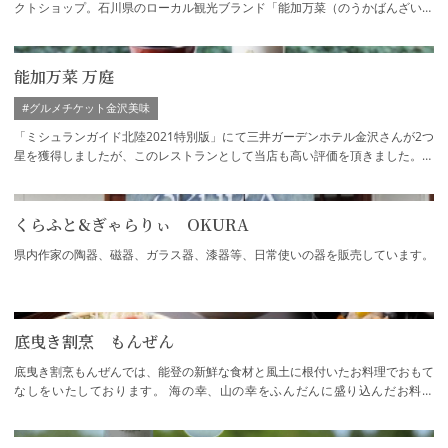
クトショップ。石川県のローカル観光ブランド「能加万菜（のうかばんざい）
グループ」によるアンテナショップです。…
能加万菜 万庭
#グルメチケット金沢美味
「ミシュランガイド北陸2021特別版」にて三井ガーデンホテル金沢さんが2つ
星を獲得しましたが、このレストランとして当店も高い評価を頂きました。石
川県のローカル観光ブランド「能加万菜（…
くらふと&ぎゃらりぃ OKURA
県内作家の陶器、磁器、ガラス器、漆器等、日常使いの器を販売しています。
底曳き割烹 もんぜん
底曳き割烹もんぜんでは、能登の新鮮な食材と風土に根付いたお料理でおもて
なしをいたしております。 海の幸、山の幸をふんだんに盛り込んだお料理
は、お店の名の通り能登の風土が伝わる郷土…