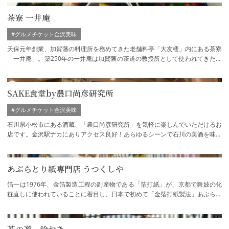
茶寮 一井庵
#グルメチケット金沢美味
天保元年創業、加賀藩の料理所を務めてきた老舗料亭「大友楼」内にある茶寮
「一井庵」。築250年の一井庵は加賀藩の茶道の教授所として使われてきたお
茶室で、庭を眺めながら金沢の茶文化や料…
SAKE食堂by農口尚彦研究所
#グルメチケット金沢美味
石川県小松市にある酒蔵、「農口尚彦研究所」を気軽に楽しんでいただけるお
店です。金沢駅ナカにありアクセス良好！あらゆるシーンで石川の美酒を味わ
えます。
あぶらとり紙専門店 うつくしや
箔一は1976年、金箔製造工程の副産物である「箔打紙」が、京都で舞妓の化
粧直しに使われていることに着目し、日本で初めて「金箔打紙製法」あぶらと
り紙を作りました。あぶらとり紙を使うと、…