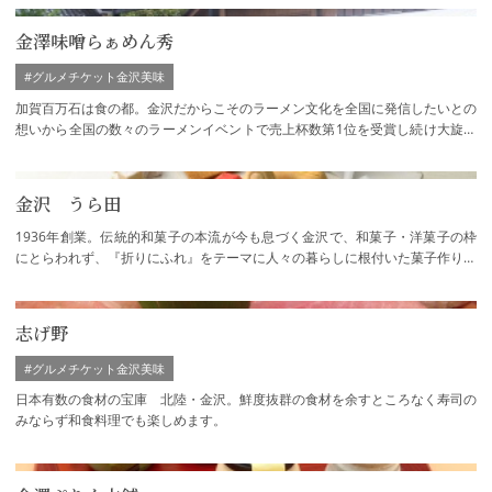
金澤味噌らぁめん秀
#グルメチケット金沢美味
加賀百万石は食の都。金沢だからこそのラーメン文化を全国に発信したいとの
想いから全国の数々のラーメンイベントで売上杯数第1位を受賞し続け大旋風
を巻き起こし続ける至極の味噌ラーメン。…
金沢 うら田
1936年創業。伝統的和菓子の本流が今も息づく金沢で、和菓子・洋菓子の枠
にとらわれず、『折りにふれ』をテーマに人々の暮らしに根付いた菓子作りを
続けています。本社(御影店)のほかに、下記…
志げ野
#グルメチケット金沢美味
日本有数の食材の宝庫 北陸・金沢。鮮度抜群の食材を余すところなく寿司の
みならず和食料理でも楽しめます。