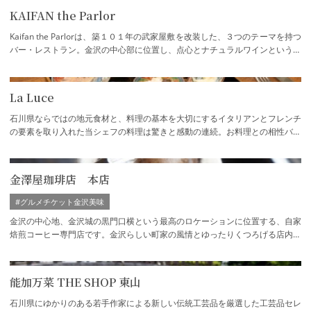
KAIFAN the Parlor
Kaifan the Parlorは、築１０１年の武家屋敷を改装した、３つのテーマを持つ
バー・レストラン。金沢の中心部に位置し、点心とナチュラルワインという斬
新なテイストをお楽しみいただけます。K…
La Luce
石川県ならではの地元食材と、料理の基本を大切にするイタリアンとフレンチ
の要素を取り入れた当シェフの料理は驚きと感動の連続。お料理との相性バツ
グンの地酒やナチュラルワインもオススメ…
金澤屋珈琲店 本店
#グルメチケット金沢美味
金沢の中心地、金沢城の黒門口横という最高のロケーションに位置する、自家
焙煎コーヒー専門店です。金沢らしい町家の風情とゆったりくつろげる店内で
は、一杯づつ丁寧にいれた美味しいコーヒ…
能加万菜 THE SHOP 東山
石川県にゆかりのある若手作家による新しい伝統工芸品を厳選した工芸品セレ