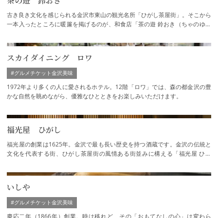
茶の遊 鈴おき
古き良き文化を感じられる金沢市東山の観光名所「ひがし茶屋街」。そこから
一本入ったところに暖簾を掲げるのが、和食店「茶の遊 鈴おき（ちゃのゆう
すずおき）」です。築120余年のお茶屋を…
スカイダイニング ロワ
#グルメチケット金沢美味
1972年より多くの人に愛されるホテル。12階「ロワ」では、森の都金沢の豊
かな自然を眺めながら、優雅なひとときをお楽しみいただけます。
福光屋 ひがし
福光屋の創業は1625年。金沢で最も長い歴史を持つ酒蔵です。金沢の伝統と
文化を代表する街、ひがし茶屋街の風情ある街並みに構える「福光屋 ひが
し」では、米発酵から生まれた日本酒や食品、…
いしや
#グルメチケット金沢美味
慶応二年（1866年）創業。時は移れど、その「おもてなしの心」は変わら