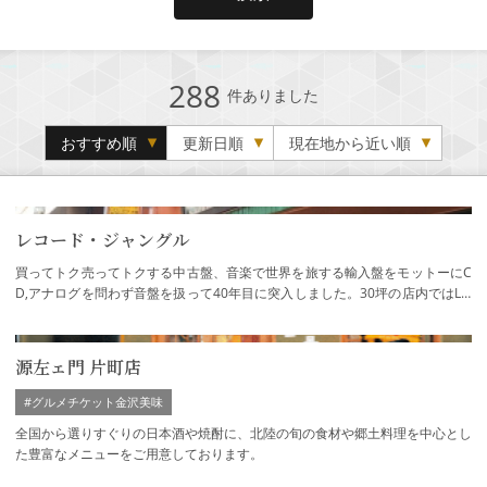
288
件ありました
おすすめ順
更新日順
現在地から近い順
レコード・ジャングル
買ってトク売ってトクする中古盤、音楽で世界を旅する輸入盤をモットーにC
D,アナログを問わず音盤を扱って40年目に突入しました。30坪の店内ではLP,
ドーナツ盤、SP盤、CD,DVDがジャンルを問わ…
源左ェ門 片町店
#グルメチケット金沢美味
全国から選りすぐりの日本酒や焼酎に、北陸の旬の食材や郷土料理を中心とし
た豊富なメニューをご用意しております。