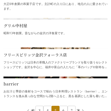
大正6年創業の和菓子店です。主計町の入り口にあり、地元の人に愛されてい
ます。
グリル中村屋
昭和13年創業。昔ながらの金沢の洋食屋です。
フリースピリッツ金沢フォーラス店
フリースピリッツは日本の革職人のファクトリーブランドを取り扱うセレクト
ショップです。金沢を中心に、福井や富山の人たちに「革のバッグや財布をな
らフリースピリッツ」と思っていただける…
barrier
お出汁と季節の食材をコースで味わう日本料理レストラン〈barrier〉。エン
トランスを進み真っ白な空間から2階へ上ると、黒を基調とした落ち着いた空
間が広がります。歴史とモダンが融合した店…
前
3
4
5
6
7
次