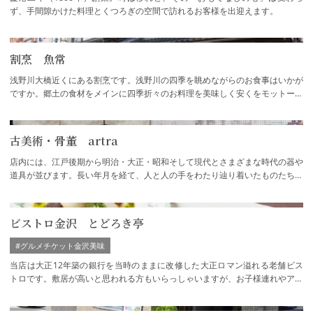
ず、手間隙かけた料理とくつろぎの空間で訪れるお客様を出迎えます。
割烹 魚常
浅野川大橋近くにある割烹です。浅野川の四季を眺めながらのお食事はいかが
ですか。郷土の食材をメインに四季折々のお料理を美味しく安くをモットーに
営業しております。皆様のお越しを心より…
古美術・骨董 artra
店内には、江戸後期から明治・大正・昭和そして現代とさまざまな時代の器や
道具が並びます。長い年月を経て、人と人の手をわたり辿り着いたものたちと
の偶然の出会いをお楽しみください。
ビストロ金沢 とどろき亭
#グルメチケット金沢美味
当店は大正12年築の銀行を当時のままに改修した大正ロマン溢れる老舗ビス
トロです。敷居が高いと思われる方もいらっしゃいますが、お子様連れやアラ
カルト・ドリンクのみのご注文も歓迎してお…