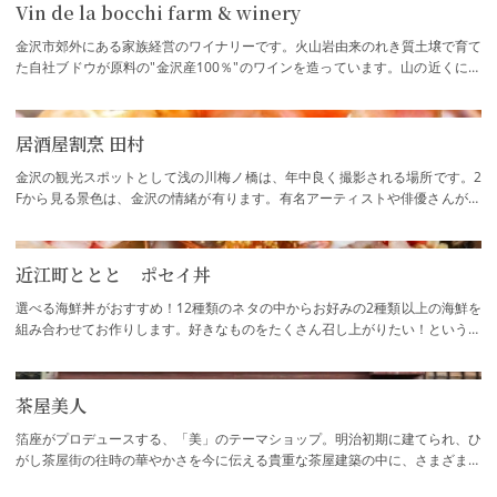
Vin de la bocchi farm & winery
金沢市郊外にある家族経営のワイナリーです。火山岩由来のれき質土壌で育て
た自社ブドウが原料の"金沢産100％"のワインを造っています。山の近くにあ
るワイナリーですが、不思議と…
居酒屋割烹 田村
金沢の観光スポットとして浅の川梅ノ橋は、年中良く撮影される場所です。2
Fから見る景色は、金沢の情緒が有ります。有名アーティストや俳優さんが来
店して、写真が800枚くらいあります。金沢…
近江町ととと ポセイ丼
選べる海鮮丼がおすすめ！12種類のネタの中からお好みの2種類以上の海鮮を
組み合わせてお作りします。好きなものをたくさん召し上がりたい！という方
にお勧めです。
茶屋美人
箔座がプロデュースする、「美」のテーマショップ。明治初期に建てられ、ひ
がし茶屋街の往時の華やかさを今に伝える貴重な茶屋建築の中に、さまざまな
「美」を集めました。美の美（オリジナル…