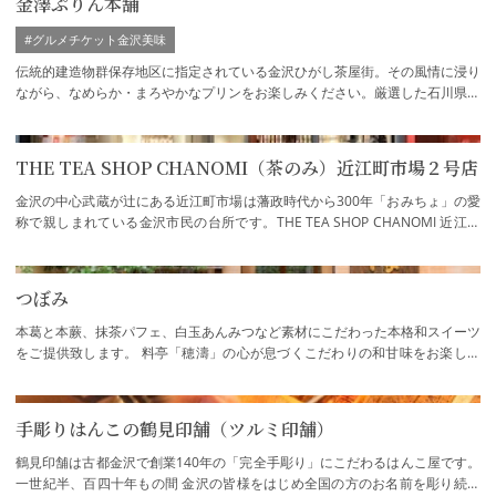
金澤ぷりん本舗
#グルメチケット金沢美味
伝統的建造物群保存地区に指定されている金沢ひがし茶屋街。その風情に浸り
ながら、なめらか・まろやかなプリンをお楽しみください。厳選した石川県の
素材を主として、店舗内の工房で毎日手作…
THE TEA SHOP CHANOMI（茶のみ）近江町市場２号店
金沢の中心武蔵が辻にある近江町市場は藩政時代から300年「おみちょ」の愛
称で親しまれている金沢市民の台所です。THE TEA SHOP CHANOMI 近江町
市場２号店はそんな「おみちょ」で市民の皆様や…
つぼみ
本葛と本蕨、抹茶パフェ、白玉あんみつなど素材にこだわった本格和スイーツ
をご提供致します。 料亭「穂濤」の心が息づくこだわりの和甘味をお楽しみ
ください。
手彫りはんこの鶴見印舗（ツルミ印舗）
鶴見印舗は古都金沢で創業140年の「完全手彫り」にこだわるはんこ屋です。
一世紀半、百四十年もの間 金沢の皆様をはじめ全国の方のお名前を彫り続け