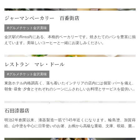
てまいりました。 機械化が進む現代でも昔…
ジャーマンベーカリー 百番街店
#グルメチケット金沢美味
金沢駅のRinto内にある、本格的ベーカリーです。焼きたてのパンを豊富に揃
えています。美味しいコーヒーと一緒にお楽しみください。
レストラン マレ・ドール
#グルメチケット金沢美味
東急ホテル内格調高く、落ち着いたインテリアの店内には個室･バーを備え、
朝食･昼食･夕食とそれぞれのシーンにふさわしいお料理とサービスを提供いた
します。 ※グルメチケット金沢美味参加店
石田漆器店
明治2年創業以来、漆器製造一筋で145年近くになります。輪島塗、加賀蒔
絵、山中塗を中心に日常使いのお箸、お椀から高級な重箱、文庫、硯箱、棗、
香合まで豊富に取り揃えております。十分に吟…