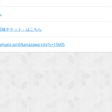
ら
美味チケット」はこちら
numaps.jp/d/kanazawa-city?s=15605