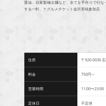
醤油」自家製極太麺など、全てを手作りで行な
する一軒。＊グルメチケット金沢美味参加店
住所
〒920-0036
料金
750円～
営業時間
11:00〜23:00
定休日
不定休