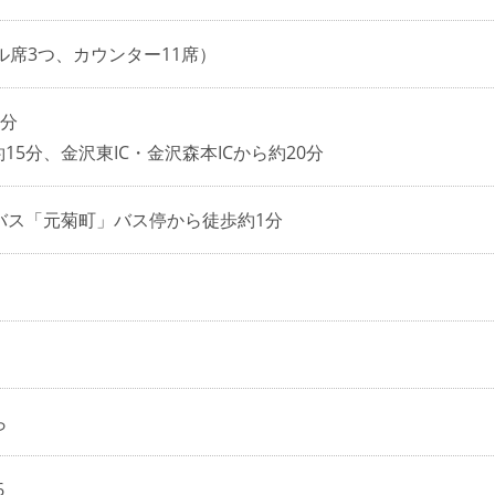
ル席3つ、カウンター11席）
5分
約15分、金沢東IC・金沢森本ICから約20分
バス「元菊町」バス停から徒歩約1分
ら
6