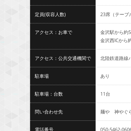
定員(収容人数)
23席（テーブ
アクセス：お車で
金沢駅から約
金沢西ICから
アクセス：公共交通機関で
北陸鉄道路線
駐車場
あり
駐車場：台数
11台
問い合わせ先
麺や 神やぐ
電話番号
050-5462-060