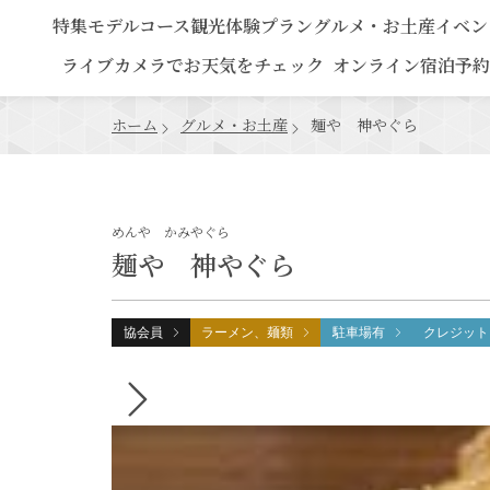
特集
モデルコース
観光
体験プラン
グルメ・お土産
イベン
ライブカメラでお天気をチェック
オンライン宿泊予約
ホーム
グルメ・お土産
麺や 神やぐら
めんや かみやぐら
麺や 神やぐら
協会員
ラーメン、麺類
駐車場有
クレジット