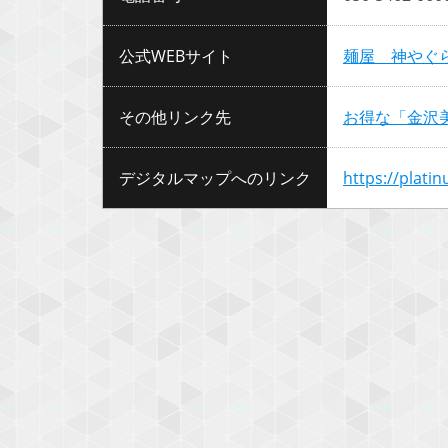
公式WEBサイト
麺屋 神やぐ
その他リンク先
お得な「金沢
デジタルマップへのリンク
https://plati