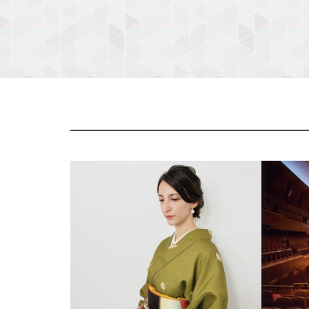
P
r
e
v
i
o
u
s
園