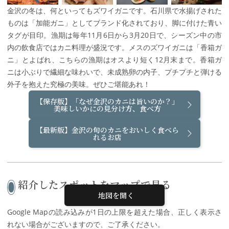
金沢の冬は、何といってもズワイガニです。石川県で水揚げされた
ものは「加能ガニ」としてブランド化されており、脚に付けた青い
タグが目印。漁期は毎年11月6日から3月20日で、シーズン中の市
内の飲食店ではカニ料理が盛況です。メスのズワイガニは「香箱ガ
ニ」とよばれ、こちらの漁期はオスより短く12月末まで。香箱ガ
ニは小ぶりで繊細な味わいで、未成熟卵の内子、プチプチと弾ける
外子を抱えた究極の美味。ぜひご堪能あれ！
【保存版】「なぜ金沢のカニは旨いのか？」
美味しいかにの見分け方、食べ方
【最新版】金沢の旬のカニをおいしく食べら
れるお店
紹介したスポットをマップで見る
地図を開く
Google Mapの読み込みが1日の上限を超えた場合、正しく表示さ
れない場合がございますので、ご了承ください。