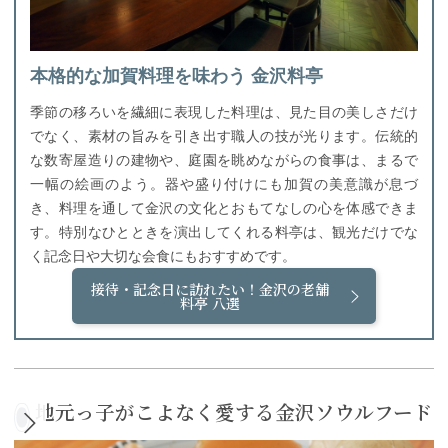
本格的な加賀料理を味わう 金沢料亭
季節の移ろいを繊細に表現した料理は、見た目の美しさだけ
でなく、素材の旨みを引き出す職人の技が光ります。伝統的
な数寄屋造りの建物や、庭園を眺めながらの食事は、まるで
一幅の絵画のよう。器や盛り付けにも加賀の美意識が息づ
き、料理を通して金沢の文化とおもてなしの心を体感できま
す。特別なひとときを演出してくれる料亭は、観光だけでな
く記念日や大切な会食にもおすすめです。
接待・記念日に訪れたい！金沢の老舗
料亭 八選
地元っ子がこよなく愛する金沢ソウルフード