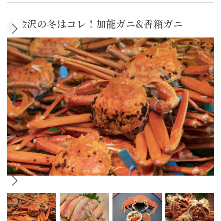
金沢の冬はコレ！加能ガニ&香箱ガニ