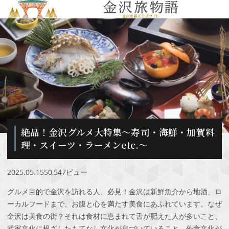
MENU
絶品！金沢グルメ大特集～寿司・海鮮・加賀料
理・スイーツ・ラーメンetc.～
2025.05.15
50,547ビュー
グルメ目的で金沢を訪れる人、必見！金沢は新鮮魚介から地酒、ロ
ーカルフードまで、お腹と心を満たす美食にあふれています。なぜ
金沢は美食の街？それは食材に恵まれて舌が肥えた人が多いこと、
武家文化に根ざしたもてなし文化が息づいていること、外食文化が