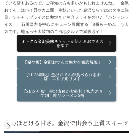
ている店もあるので、ご存知の方も多いかもしれませんね。「金沢
おでん」はバイ貝やカニ面、車麩といった金沢ならではのタネに注
目。ケチャップライスに卵焼きと魚介フライをのせた「ハントンラ
イス」、石川県内を中心にチェーン展開する「8番らーめん」も人
気です。地元っ子太鼓判のご当地グルメで満腹必至！
オトクな金沢美味チケットが使えるおでん店
を探す
【保存版】金沢おでんの魅力を徹底解説！
【2025年版】金沢おでんが食べられるお
店 エリア別リスト
【2026年版」金沢市民が太鼓判！観光エリ
ア別 絶品ラーメン5選
心ほどける甘さ。金沢で出会う上質スイーツ