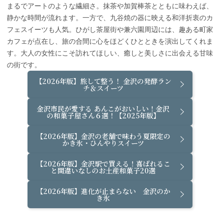
まるでアートのような繊細さ。抹茶や加賀棒茶とともに味わえば、
静かな時間が流れます。一方で、九谷焼の器に映える和洋折衷のカ
フェスイーツも人気。ひがし茶屋街や兼六園周辺には、趣ある町家
カフェが点在し、旅の合間に心をほどくひとときを演出してくれま
す。大人の女性にこそ訪れてほしい、癒しと美しさに出会える甘味
の街です。
【2026年版】旅して整う！ 金沢の発酵ラン
チ＆スイーツ
金沢市民が愛する あんこがおいしい！金沢
の和菓子屋さん６選！【2025年版】
【2026年版】金沢の老舗で味わう夏限定の
かき氷・ひんやりスイーツ
【2026年版】金沢駅で買える！喜ばれるこ
と間違いなしのお土産和菓子20選
【2026年版】進化が止まらない 金沢のか
き氷