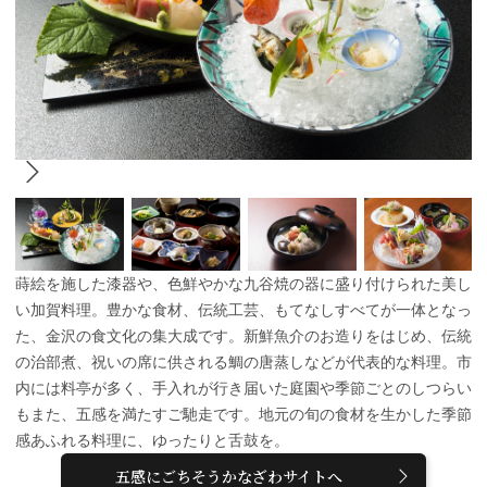
蒔絵を施した漆器や、色鮮やかな九谷焼の器に盛り付けられた美し
い加賀料理。豊かな食材、伝統工芸、もてなしすべてが一体となっ
た、金沢の食文化の集大成です。新鮮魚介のお造りをはじめ、伝統
の治部煮、祝いの席に供される鯛の唐蒸しなどが代表的な料理。市
内には料亭が多く、手入れが行き届いた庭園や季節ごとのしつらい
もまた、五感を満たすご馳走です。地元の旬の食材を生かした季節
感あふれる料理に、ゆったりと舌鼓を。
五感にごちそうかなざわサイトへ