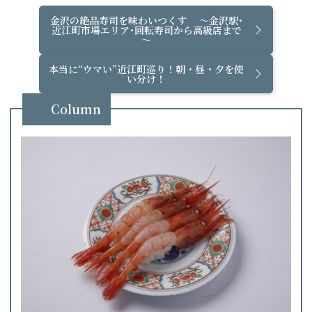
金沢の絶品寿司を味わいつくす ～金沢駅･
近江町市場エリア･回転寿司から高級店まで
～
本当に“ウマい”近江町巡り！朝・昼・夕を使
い分け！
Column