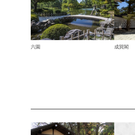
v
i
o
u
s
成巽閣
兼六園
P
r