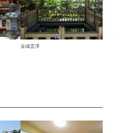
e
x
t
金城霊澤
いしかわ生
立伝統産業