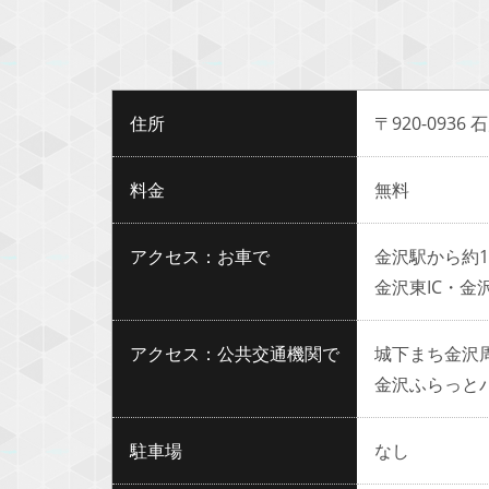
住所
〒920-093
料金
無料
アクセス：お車で
金沢駅から約1
金沢東IC・金
アクセス：公共交通機関で
城下まち金沢
金沢ふらっと
駐車場
なし