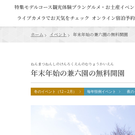
特集
モデルコース
観光
体験プラン
グルメ・お土産
イベン
ライブカメラでお天気をチェック
オンライン宿泊予約
ホーム
イベント
年末年始の兼六園の無料開園
ねんまつねんしのけんろくえんのむりょうかいえん
年末年始の兼六園の無料開園
冬のイベント（12～2月）
毎年恒例イベント
夜の