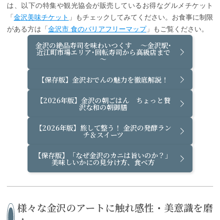
は、以下の特集や観光協会が販売しているお得なグルメチケット
「
金沢美味チケット
」もチェックしてみてください。お食事に制限
がある方は「
金沢市 食のバリアフリーマップ
」もご覧ください。
金沢の絶品寿司を味わいつくす ～金沢駅･
近江町市場エリア･回転寿司から高級店まで
～
【保存版】金沢おでんの魅力を徹底解説！
【2026年版】金沢の朝ごはん ちょっと贅
沢な和の朝御膳
【2026年版】旅して整う！ 金沢の発酵ラン
チ＆スイーツ
【保存版】「なぜ金沢のカニは旨いのか？」
美味しいかにの見分け方、食べ方
様々な金沢のアートに触れ感性・美意識を磨