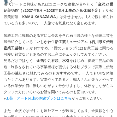
く
現代アートに興味があればユニークな建物が目を引く「
金沢21世
紀美術館（※2027年5月～2028年3月工事のため休館予定）
」や私
設美術館「
KAMU KANAZAWA
」は外せません。1人で観に来られ
ている方も多いので、一人旅でも気兼ねなく楽しめます。
伝統工芸に興味のある方には金沢を含む石川県の様々な伝統工芸を
展示紹介している「
いしかわ生活工芸ミュージアム（石川県立伝統
産業工芸館）
」がおすすめ。1階のショップには伝統工芸に関わる
可愛い雑貨などもあるのでお土産にチェックしてみてください。
見るだけではなく、
金箔
や
九谷焼、水引
をはじめ、伝統工芸品の製
造・制作をされている事業者様が提供する体験プランで実際に伝統
工芸の繊細さに触れてみるのもおすすめです。一人でもOKな体験
もたくさんあります。実際やってみると、職人さんが楽々とやって
いる作業が如何に難しいかがよく分かりますし、体験をしながらス
タッフの方にいろいろお話を聞いてみるのも面白いです。
※
工芸・アート関連の体験プランはこちら
からご覧ください。
また、金沢では街中にも屋外アートが展示してあり、金沢駅と中心
地の間を歩くだけでも様々なアートに出逢うことができますし、主