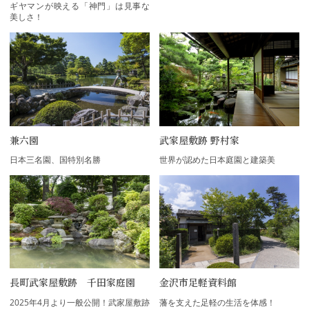
ギヤマンが映える「神門」は見事な
美しさ！
兼六園
武家屋敷跡 野村家
日本三名園、国特別名勝
世界が認めた日本庭園と建築美
長町武家屋敷跡 千田家庭園
金沢市足軽資料館
2025年4月より一般公開！武家屋敷跡
藩を支えた足軽の生活を体感！