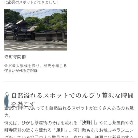
に必見のスポットができました！
寺町寺院群
金沢最大規模を誇り、歴史を感じる
佇まいが残る寺院群
自然溢れるスポットでのんびり贅沢な時間
を過ごす
金沢は街中であっても自然溢れるスポットがたくさんあるのも魅
力。
例えば、ひがし茶屋街のそばを流れる「
浅野川
」やにし茶屋街や寺
町寺院群の近くを流れる「
犀川
」。河川敷もありお散歩やランニン
グをしている地元の人も散見され、春には桜、初夏には新緑の木々