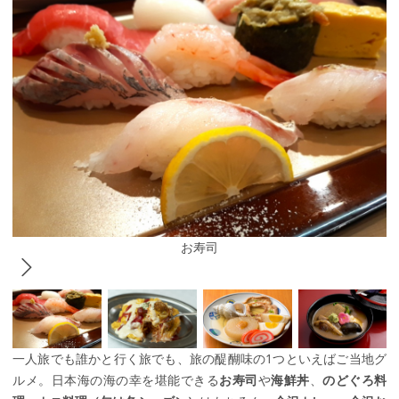
お寿司
一人旅でも誰かと行く旅でも、旅の醍醐味の1つといえばご当地グ
ルメ。日本海の海の幸を堪能できる
お寿司
や
海鮮丼
、
のどぐろ料