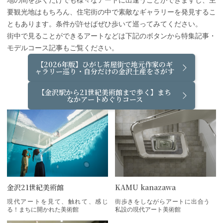
要観光地はもちろん、住宅街の中で素敵なギャラリーを発見するこ
ともあります。条件が許せばぜひ歩いて巡ってみてください。
街中で見ることができるアートなどは下記のボタンから特集記事・
モデルコース記事もご覧ください。
【2026年版】ひがし茶屋街で地元作家のギ
ャラリー巡り・自分だけの金沢土産をさがす
【金沢駅から21世紀美術館まで歩く】まち
なかアートめぐりコース
金沢21世紀美術館
KAMU kanazawa
現代アートを見て、触れて、感じ
街歩きをしながらアートに出合う
る！まちに開かれた美術館
私設の現代アート美術館