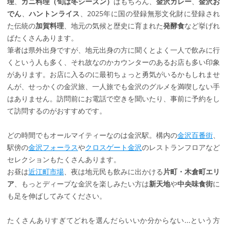
理
、
カニ料理（旬は冬シーズン）
はもちろん、
金沢カレー
、
金沢お
でん
、
ハントンライス
、2025年に国の登録無形文化財に登録され
た伝統の
加賀料理
、地元の気候と歴史に育まれた
発酵食
など挙げれ
ばたくさんあります。
筆者は県外出身ですが、地元出身の方に聞くとよく一人で飲みに行
くという人も多く、それ故なのかカウンターのあるお店も多い印象
があります。お店に入るのに最初ちょっと勇気がいるかもしれませ
んが、せっかくの金沢旅、一人旅でも金沢のグルメを満喫しない手
はありません。訪問前にお電話で空きを聞いたり、事前に予約をし
て訪問するのがおすすめです。
どの時間でもオールマイティーなのは金沢駅。構内の
金沢百番街
、
駅傍の
金沢フォーラス
や
クロスゲート金沢
のレストランフロアなど
セレクションもたくさんあります。
お昼は
近江町市場
、夜は地元民も飲みに出かける
片町・
木倉町エリ
ア
、もっとディープな金沢を楽しみたい方は
新天地
や
中央味食街
に
も足を伸ばしてみてください。
たくさんありすぎてどれを選んだらいいか分からない...という方