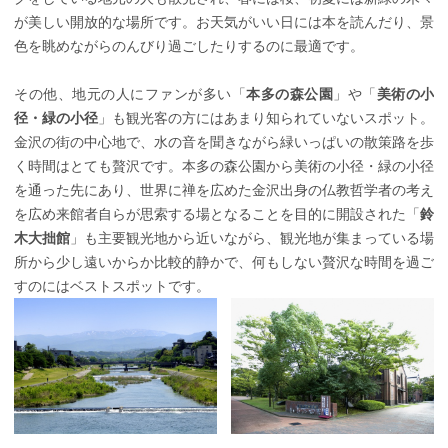
が美しい開放的な場所です。お天気がいい日には本を読んだり、景
色を眺めながらのんびり過ごしたりするのに最適です。
その他、地元の人にファンが多い「
本多の森公園
」や「
美術の小
径・緑の小径
」も観光客の方にはあまり知られていないスポット。
金沢の街の中心地で、水の音を聞きながら緑いっぱいの散策路を歩
く時間はとても贅沢です。本多の森公園から美術の小径・緑の小径
を通った先にあり、世界に禅を広めた金沢出身の仏教哲学者の考え
を広め来館者自らが思索する場となることを目的に開設された「
鈴
木大拙館
」も主要観光地から近いながら、観光地が集まっている場
所から少し遠いからか比較的静かで、何もしない贅沢な時間を過ご
すのにはベストスポットです。