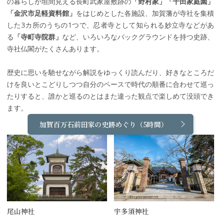
の暮らしが垣間見える長町武家屋敷跡の
「野村家」「千田家庭園」
「金沢市足軽資料館」
をはじめとした各施設、加賀藩が寺社を集積
した3カ所のうちの1つで、忍者寺として知られる妙立寺などがあ
る
「寺町寺院群」
など、いろいろなバックグラウンドを持つ史跡、
寺社仏閣がたくさんあります。
歴史に思いを馳せながら解説をゆっくり読んだり、好きなところだ
けを良いとこどりしつつ自分のペースで時代の順番に合わせて巡っ
たりすると、誰かと巡るのとはまた違った観点で楽しめて没頭でき
ます。
加賀百万石前田家の史跡めぐり（5時間）
尾山神社
宇多須神社