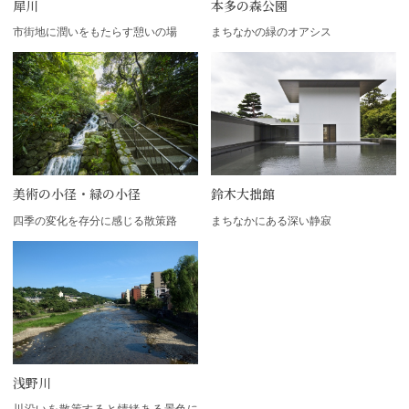
犀川
本多の森公園
市街地に潤いをもたらす憩いの場
まちなかの緑のオアシス
美術の小径・緑の小径
鈴木大拙館
四季の変化を存分に感じる散策路
まちなかにある深い静寂
浅野川
川沿いを散策すると情緒ある景色に