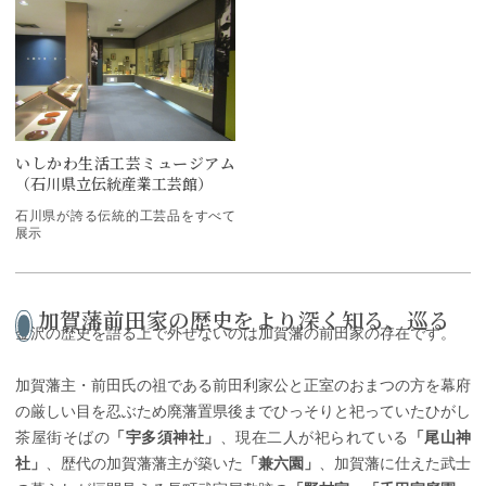
いしかわ生活工芸ミュージアム
（石川県立伝統産業工芸館）
石川県が誇る伝統的工芸品をすべて
展示
加賀藩前田家の歴史をより深く知る、巡る
金沢の歴史を語る上で外せないのは加賀藩の前田家の存在です。
加賀藩主・前田氏の祖である前田利家公と正室のおまつの方を幕府
の厳しい目を忍ぶため廃藩置県後までひっそりと祀っていたひがし
茶屋街そばの
「宇多須神社」
、現在二人が祀られている
「尾山神
社」
、歴代の加賀藩藩主が築いた
「兼六園」
、加賀藩に仕えた武士