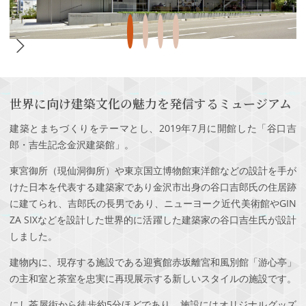
世界に向け建築文化の魅力を発信するミュージアム
建築とまちづくりをテーマとし、2019年7月に開館した「谷口吉
郎・吉生記念金沢建築館」。
東宮御所（現仙洞御所）や東京国立博物館東洋館などの設計を手が
けた日本を代表する建築家であり金沢市出身の谷口吉郎氏の住居跡
に建てられ、吉郎氏の長男であり、ニューヨーク近代美術館やGIN
ZA SIXなどを設計した世界的に活躍した建築家の谷口吉生氏が設計
しました。
建物内に、現存する施設である迎賓館赤坂離宮和風別館「游心亭」
の主和室と茶室を忠実に再現展示する新しいスタイルの施設です。
にし茶屋街から徒歩約5分ほどであり、施設にはオリジナルグッズ