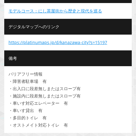
モデルコース：にし茶屋街から歴史と現代を巡る
デジタルマップへのリンク
https://platinumaps.jp/d/kanazawa-city?s=15197
備考
バリアフリー情報
・障害者駐車場 有
・出入口に段差無しまたはスロープ有
・施設内に段差無しまたはスロープ有
・車いす対応エレベーター 有
・車いす貸出 有
・多目的トイレ 有
・オストメイト対応トイレ 有