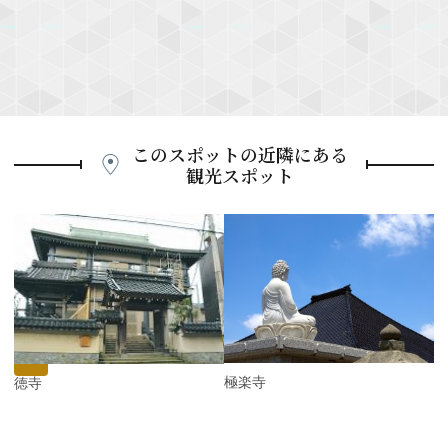
このスポットの近隣にある
観光スポット
P
r
e
N
v
e
i
x
o
t
u
s
極楽寺
常徳寺