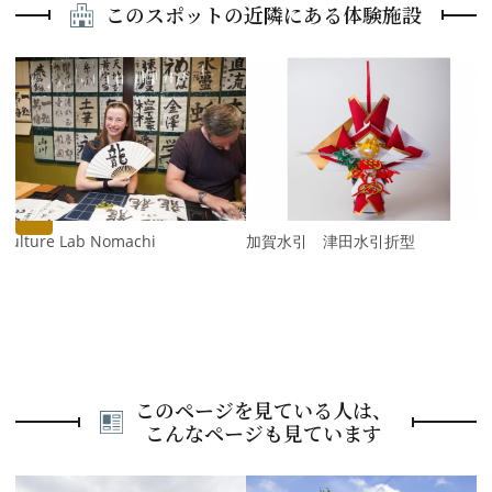
このスポットの近隣にある体験施設
P
r
e
N
v
e
i
x
o
t
u
s
加賀水引 津田水引折型
Culture Lab Nomachi
このページを見ている人は、
こんなページも見ています