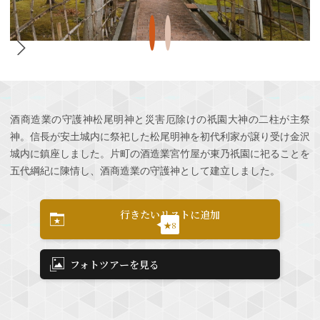
酒商造業の守護神松尾明神と災害厄除けの祇園大神の二柱が主祭
神。信長が安土城内に祭祀した松尾明神を初代利家が譲り受け金沢
城内に鎮座しました。片町の酒造業宮竹屋が東乃祇園に祀ることを
五代綱紀に陳情し、酒商造業の守護神として建立しました。
行きたいリストに追加
★8
フォトツアーを見る