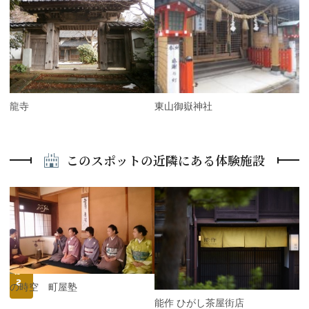
r
e
N
v
e
i
x
o
t
u
s
宗龍寺
東山御嶽神社
このスポットの近隣にある体験施設
P
r
e
N
v
e
i
x
o
t
u
s
和の時空 町屋塾
能作 ひがし茶屋街店