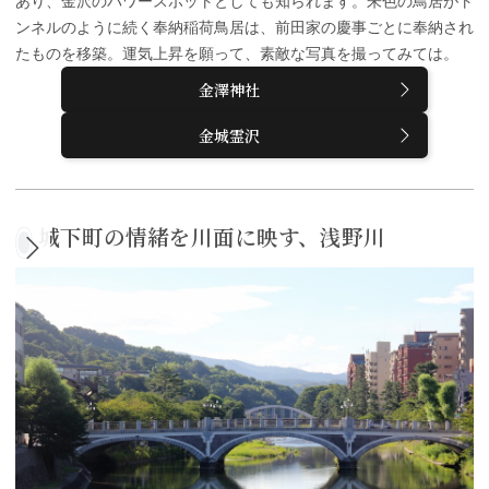
あり、金沢のパワースポットとしても知られます。朱色の鳥居がト
ンネルのように続く奉納稲荷鳥居は、前田家の慶事ごとに奉納され
たものを移築。運気上昇を願って、素敵な写真を撮ってみては。
金澤神社
金城霊沢
城下町の情緒を川面に映す、浅野川