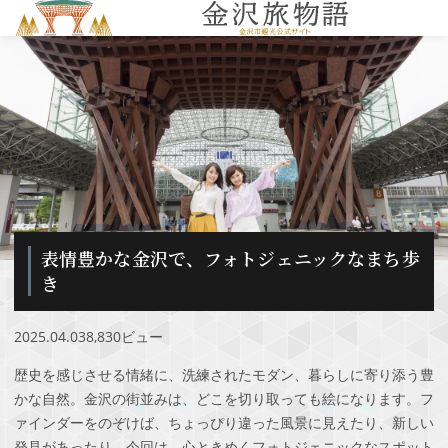
MENU
表情豊かな金沢で、フォトジェニックなまち歩
き
2025.04.03
8,830ビュー
歴史を感じさせる情緒に、洗練されたモダン、暮らしに寄り添う豊
かな自然。金沢の街並みは、どこを切り取っても絵になります。フ
ァインダーをのぞけば、ちょっぴり違った風景に見えたり、新しい
発見があったり。今回は、心ときめくフォトジェニックなスポット