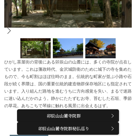
ひがし茶屋街の背後にある卯辰山の山麓には、多くの寺院が点在し
ています。これは藩政時代、金沢城防衛のために城下の寺を集めた
もので、今も町割はほぼ往時のまま。伝統的な町家が並ぶ小路や石
段が続く界隈は、国の重要伝統的建造物群保存地区にも指定されて
います。入り組んだ路地を進むうちに方向感覚を失い、まるで迷路
に迷い込んだかのよう。静かにたたずむお寺、苔むした石垣、季節
の草花。あちこちで琴線に触れる風景に出会えるはず。
卯辰山山麓寺院群
卯辰山山麓寺院群秘仏巡り