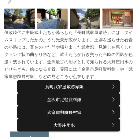
藩政時代に中級武士たちが暮らした「長町武家屋敷跡」には、タイ
ムスリップしたかのような光景が広がります。土塀を巡らせた石畳
の小路には、瓦をのせた門や張り出した武者窓、見通しを悪くした
クランク状の曲がり角など、武士たちが行き交った当時の面影が色
濃く残されています。金沢最古の用水として知られる大野庄用水の
せせらぎも、絵になる光景。界隈には「金沢市足軽資料館」や「武
家屋敷跡野村家」などの見どころが点在します。
長町武家屋敷跡界隈
金沢市足軽資料館
武家屋敷跡野村家
大野庄用水