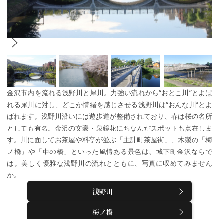
金沢市内を流れる浅野川と犀川。力強い流れから“おとこ川”とよば
れる犀川に対し、どこか情緒を感じさせる浅野川は“おんな川”とよ
ばれます。浅野川沿いには遊歩道が整備されており、春は桜の名所
としても有名。金沢の文豪・泉鏡花にちなんだスポットも点在しま
す。川に面してお茶屋や料亭が並ぶ「主計町茶屋街」、木製の「梅
ノ橋」や「中の橋」といった風情ある景色は、城下町金沢ならで
は。美しく優雅な浅野川の流れとともに、写真に収めてみません
か。
浅野川
梅ノ橋