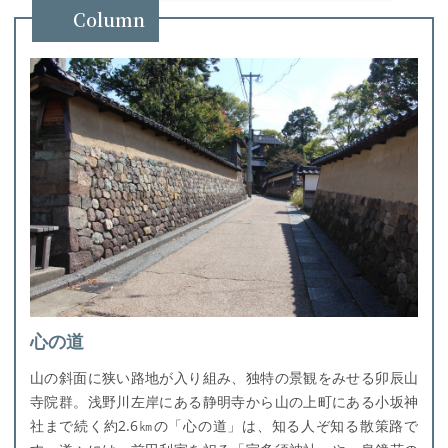
Column
心の道
山の斜面に狭い路地が入り組み、独特の景観をみせる卯辰山
寺院群。浅野川左岸にある静明寺から山の上町にある小坂神
社まで続く約2.6㎞の「心の道」は、知る人ぞ知る散策路で