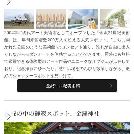
2004年に現代アート美術館としてオープンした「金沢21世紀美術
館」は、年間来館者数200万人を超える人気スポット。“まちに開
かれた公園のような美術館”のコンセプト通り、誰もが自由に出入
りしながらモダンアートを体感することができます。屋外にも無料
で鑑賞できる体験型のアート作品やユニークなオブジェが点在して
おり、記念撮影にぴったり。芝生広場をのんびり散策しながら、絶
好のシャッタースポットを見つけて。
金沢21世紀美術館
緑の中の静寂スポット、金澤神社