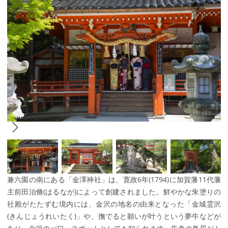
兼六園の南にある「金澤神社」は、寛政6年(1794)に加賀藩11代藩
主前田治脩(はるなが)によって創建されました。鮮やかな朱塗りの
社殿がたたずむ境内には、金沢の地名の由来となった「金城霊沢
(きんじょうれいたく)」や、撫でると願いが叶うという夢牛などが