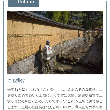
Column
こも掛け
毎年12月に行われる「こも掛け」は、金沢の冬の風物詩。土
を塗り固めて築いた土塀にとって雪は大敵。凍害や積雪で土
塀が傷むのを防ぐため、わらで作った“こも”を土塀に縄で吊る
します。土塀の総延長はなんと約1,100m。職人たちの手で冬