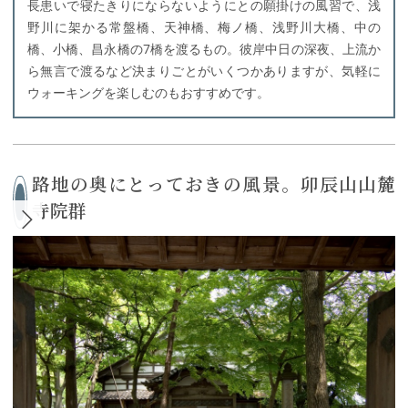
長患いで寝たきりにならないようにとの願掛けの風習で、浅
野川に架かる常盤橋、天神橋、梅ノ橋、浅野川大橋、中の
橋、小橋、昌永橋の7橋を渡るもの。彼岸中日の深夜、上流か
ら無言で渡るなど決まりごとがいくつかありますが、気軽に
ウォーキングを楽しむのもおすすめです。
路地の奥にとっておきの風景。卯辰山山麓
寺院群