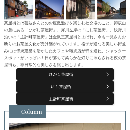
茶屋街とは芸妓さんとのお座敷遊びを楽しむ社交場のこと。卯辰山
の麓にある「ひがし茶屋街」、犀川左岸の「にし茶屋街」、浅野川
沿いの「主計町茶屋街」は金沢三茶屋街とよばれ、今も一見さんお
断りのお茶屋文化が受け継がれています。格子が連なる美しい街並
みには伝統建築を活かしたカフェや雑貨店が軒を連ね、シャッター
スポットがいっぱい！日が落ちて柔らかな灯りに照らされる夜の茶
屋街も、非日常的な美しさを醸し出します。
ひがし茶屋街
にし茶屋街
主計町茶屋街
Column