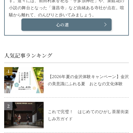
す。道々には、前田利家を祀る「宇多須神社」や、泉鏡花の
小説の舞台となった「蓮昌寺」など由緒ある寺社が点在。喧
騒から離れて、のんびりと歩いてみましょう。
心の道
人気記事ランキング
詳細はこちら
【2026年夏の金沢体験キャンペーン】金沢
の美意識にふれる夏 おとなの文化体験
詳細はこちら
これで完璧！ はじめてのひがし茶屋街楽
しみ方ガイド