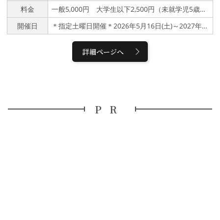
る特別な体験プランを行っています。 【内容】芸妓の舞やお座敷
料金
一般5,000円 大学生以下2,500円（未就学児5歳以下不可）
太鼓の鑑賞 お座敷遊び体験 〈※日本語のみ〉◎ご参加の皆様へ
＜注意事項＞金沢の茶屋街のお茶屋は、芸妓が常連のお客様をおも
開催日
＊指定土曜日開催＊2026年5月16日(土)～2027年3月20日(土) 7月、8月および年末年始は除く
てなしする場所であり、通常、常連のお客様方のご紹介を通じての
み利用できることになっています。この企画は、金沢のお茶屋文化
の継承を目的に金沢市と金沢市観光協会がお茶屋に特別なご協力を
詳細ページへ
いただいて実施しているものです。■お茶屋の室内を汚さないよう
ご配慮ください。■素足の方は靴下をご着用いただき、雨天時など
は替えのものをご用意ください。■会場のお座敷は二階にあり、エ
レベーターはございません。■和室で座布団の上にお座りいただき
ます。正座の必要はありません。■お茶屋や芸妓、他のお客様に迷
惑な行為をする方は退出していただく場合があります。■未就学児
PR
のご参加、入室はお断りしております。■個人情報保護に関するお
知らせお客様からいただいた個人情報は、この企画の手配・運営、
精算、統計の目的でのみ使用いたします。当協会は、お客様の個人
情報を適切に管理するために、個人情報保護方針および個人情報保
護規定を定めております。■当協会に故意または重大な過失のある
場合を除き、当企画に関連して生じた損害や怪我等について、一切
の責任を負いません。■お申込みいただいた時点で、上記の参加条
件および内容をお読みいただき、ご承諾をいただいたものと扱わせ
ていただきます。※英語の通訳ガイド付き体験プランをご希望の場
合は、こちら（Kanazawa Geiko Experience）からお申込みをお
願いします。