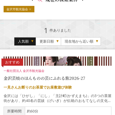
金沢市観光協会
1
件ありました
人気順
更新日順
現在地から近い順
おすすめ
一般社団法人 金沢市観光協会
金沢芸妓のほんものの芸にふれる旅2026-27
一見さんお断りのお茶屋でお座敷遊び体験
金沢には「ひがし」「にし」「主計町(かずえまち)」の3つの茶屋
街があり、約40名の芸妓（げいぎ）が伝統のおもてなしの文化を
継承しています。 金沢のお茶屋さんは、本来、一見さんお断りで
すが、金沢市ではお茶屋文化の継承を目的に どなたでも参加でき
所要時間
約60分