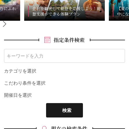
箔、加賀
力にふれ
金沢を観光して能登を応援しよう！能
【夏の
登支援ができる体験プラン
中にな
指定条件検索
カテゴリを選択
こだわり条件を選択
開催日を選択
検索
現在の検索条件