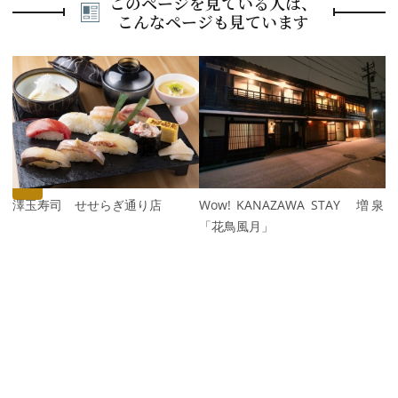
このページを見ている人は、
こんなページも見ています
P
r
e
N
v
e
i
x
o
t
u
s
金澤玉寿司 せせらぎ通り店
Wow! KANAZAWA STAY 増泉
「花鳥風月」