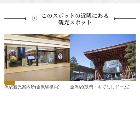
このスポットの近隣にある
観光スポット
P
r
e
N
v
e
i
x
o
t
u
s
金沢駅観光案内所(金沢駅構内)
金沢駅(鼓門・もてなしドーム)