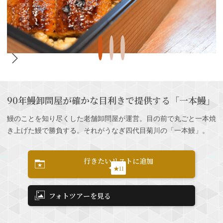
90年鰻卸問屋が確かな目利きで提供する「一本鰻」
鰻のことを知り尽くした老舗卸問屋が運営。目の前で丸ごと一本焼
き上げた鰻で勝負する。それがうなぎ四代目菊川の「一本鰻」。
行きたいリストに追加
★11
フォトツアーを見る