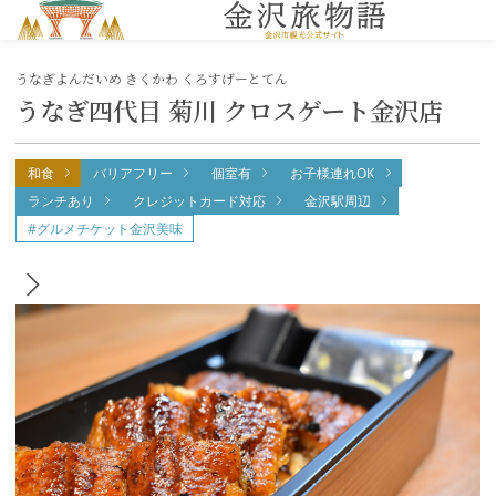
MENU
うなぎよんだいめ きくかわ くろすげーとてん
うなぎ四代目 菊川 クロスゲート金沢店
和食
バリアフリー
個室有
お子様連れOK
ランチあり
クレジットカード対応
金沢駅周辺
#グルメチケット金沢美味