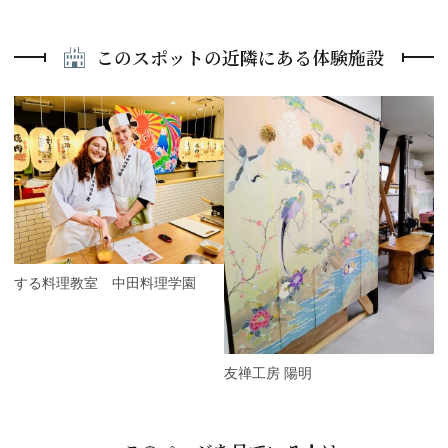
このスポットの近隣にある体験施設
P
r
e
N
v
e
i
x
o
t
u
s
旅する料理教室 中田料理学園
友禅工房 陽明