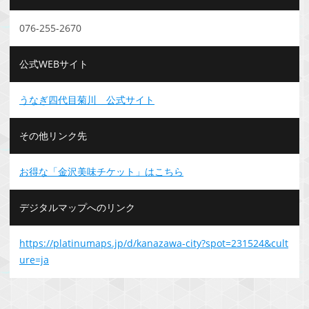
076-255-2670
公式WEBサイト
うなぎ四代目菊川 公式サイト
その他リンク先
お得な「金沢美味チケット」はこちら
デジタルマップへのリンク
https://platinumaps.jp/d/kanazawa-city?spot=231524&cult
ure=ja