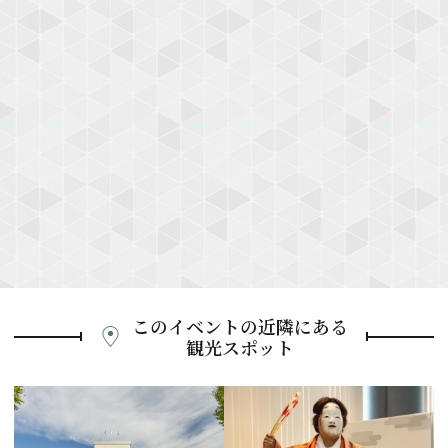
このイベントの近隣にある
観光スポット
P
r
e
N