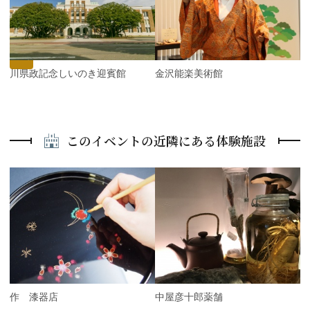
v
e
i
x
o
t
u
s
石川県政記念しいのき迎賓館
金沢能楽美術館
このイベントの近隣にある体験施設
P
r
e
N
v
e
i
x
o
t
u
s
能作 漆器店
中屋彦十郎薬舗