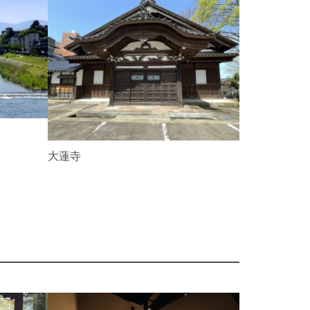
N
e
x
t
室生犀星記
大蓮寺