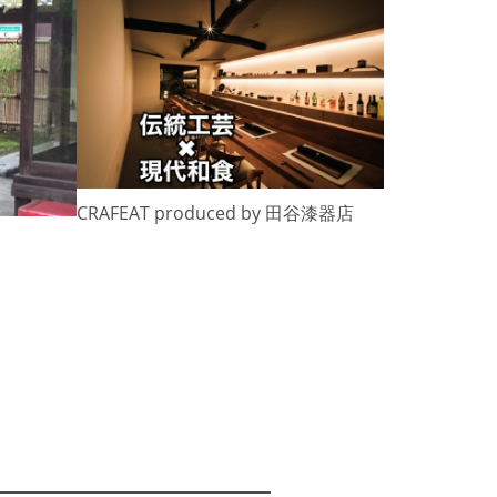
N
e
x
t
CRAFEAT produced by 田谷漆器店
願掛け寺 