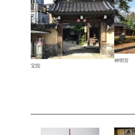
P
r
e
v
i
o
u
s
神明宮
雨宝院
P