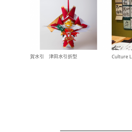
r
e
v
i
o
u
s
加賀水引 津田水引折型
Culture 