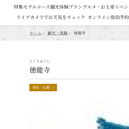
特集
モデルコース
観光
体験プラン
グルメ・お土産
イベン
ライブカメラでお天気をチェック
オンライン宿泊予約
ホーム
観光・体験
徳龍寺
とくりゅうじ
徳龍寺
寺社・仏閣