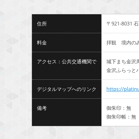
住所
〒921-8031
料金
拝観 境内の
アクセス：公共交通機関で
城下まち金沢
金沢ふらっと
デジタルマップへのリンク
https://plati
備考
御朱印：無
御朱印帳：無