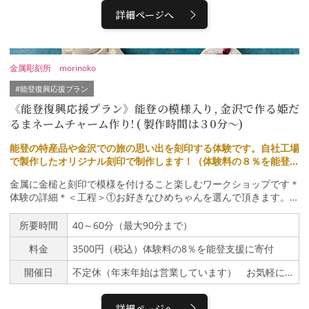
ヤスリ掛けをし、最後に講師が金具を付けて完成です。雫形ねじり
詳細ページへ
耳飾りやシルバーネックレスは形状を変えるためにねじったり、叩
いて丸めて仕上げます。☆真鍮は時間が経つと味わい深い色に変化
します。制作後に自宅でのお手入れ方法の説明をします（HPにも
お手入れ方法を掲載しています）＊制作場所は２階です＊体験時間
金属彫刻所 morinoko
60分程度（90分を超えた場合は超過料金を頂きます。☆見守りが
必要なお子様がいるご家族での体験や6名以上の体験等は例外で
#能登復興応援プラン
す。）＊対象年齢 小学校中学年～80歳 ※お子様には保護者様の
《能登復興応援プラン》能登の模様入り, 金沢で作る姫だ
付き添いが必要です。＊小学校低学年迄のお子様は刻印や金槌を一
るまネームチャーム作り! ( 製作時間は３0分～)
緒に持ち親子で制作して頂く場合もあります。（金槌を持つ力など
は小学生には個人差がありますのでその都度対応が変わりますご了
能登の特産品や金沢での旅の思い出を刻印する体験です。自社工場
承下さい）＊服装＊多少汚れても良い服装、動きやすい服装でお越
で製作したオリジナル刻印で制作します！（体験料の８％を能登応
しください。旅行中の方のために簡単なアームカバー、エプロン
援のため寄付します）
（女性用）を準備しています。＊写真撮影完成後はお客様のカメラ
金属に金槌と刻印で模様を付けること楽しむワークショップです＊
で記念撮影を致します。体験中もご希望があれば写真、動画撮影を
体験の詳細＊＜工程＞①お好きなひめちゃんを選んで頂きます。ひ
致します。
めちゃんはすべて手作りです。②刻印を打つ練習をしたあと、アル
ファベットやオリジナルの刻印を使って模様をつけます。③金具を
所要時間
40～60分（最大90分まで）
つけて完成女性講師が一緒に制作します。＊90分を超えた場合は
料金
3500円（税込）体験料の8％を能登支援に寄付
超過料金を頂きます（見守りが必要なお子様がいるご家族での体験
や6名以上の体験等は例外です）＊対象年齢１０歳～80歳（10歳以
開催日
不定休（年末年始は営業しています） お気軽にお問い合わせください。
下～小学生の小さいお子様には保護者の付き添い、一緒に金槌を持
つなどお手伝いが必要です。スタッフもお手伝い致します）＊服装
＊多少汚れても良い服装、動きやすい服装でお越しください。旅行
詳細ページへ