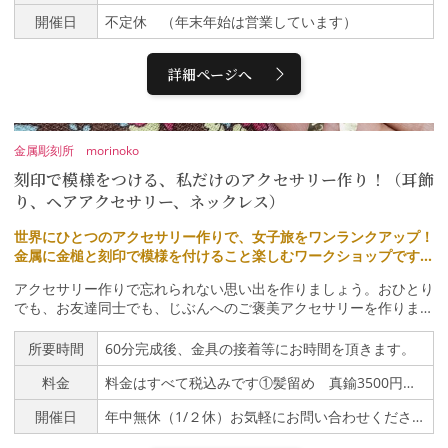
けをします。②アルファベットやオリジナルの刻印を使って模様を
開催日
不定休 （年末年始は営業しています）
付けます。③最後はヤスリ掛けをして完成 加賀象嵌はどうして外
れないのかな？そんなお話もしつつ、 女性講師が一緒に制作。＊
対象年齢10歳～80歳 ※小学生の方には保護者様の付き添いが必要
詳細ページへ
です。小さいお子様は金槌を打つ力に個人差があるため、一緒に刻
印を持つなどのお手伝いが必要な場合もあります。最初にお子様が
制作されてから、ご両親が制作することも出来ます。 ＊服装 多
少汚れても良い服装、動きやすい服装でお越しください。 旅行中
金属彫刻所 morinoko
の方のために簡単なアームカバー、エプロン（女性用）を準備して
刻印で模様をつける、私だけのアクセサリー作り！（耳飾
います。＊写真撮影完成後はお客様のカメラで記念撮影を致しま
す。体験中もご希望があれば写真、動画撮影を致します。
り、ヘアアクセサリー、ネックレス）
世界にひとつのアクセサリー作りで、女子旅をワンランクアップ！
金属に金槌と刻印で模様を付けること楽しむワークショップです。
（キーホルダーにも変更できます）
アクセサリー作りで忘れられない思い出を作りましょう。おひとり
でも、お友達同士でも、じぶんへのご褒美アクセサリーを作りませ
んか？金具を替えればチャームにもなるので、カップルでのご参加
も大歓迎です！イニシャルや日付をいれることもできます。初心者
所要時間
60分完成後、金具の接着等にお時間を頂きます。
の方でも安心して参加できます。＊体験の詳細＊ 無地の真鍮プレ
料金
料金はすべて税込みです①髪留め 真鍮3500円 アルミ3600円（どちらも25ｍｍ）②しずく形 ピアスorイアリング3800円（しずく形縦25ｍｍ）③雫ねじり耳飾り4100円（縦約25ｍｍ）④ひし形＆しずく形ネックレス3800円（ひし形縦30ｍｍ しずく形縦20ｍｍ）ダブルしずく形ネックレス3800円（しずく形縦25ｍｍ）⑤シルバーネックレス6600円（約17ｍｍ）
ートに、オリジナル刻印で模様を打ち込む体験です。創業92年の
金属彫刻所です。昔の職人さんが作った製品や道具も見学出来ま
開催日
年中無休（1/２休）お気軽にお問い合わせください。
す。 ＜工程＞ ①スタッフと一緒に刻印を打つ練習をします。 ②デ
ザインを考え鉛筆で下書きをし、金槌と刻印で模様をつけます。③