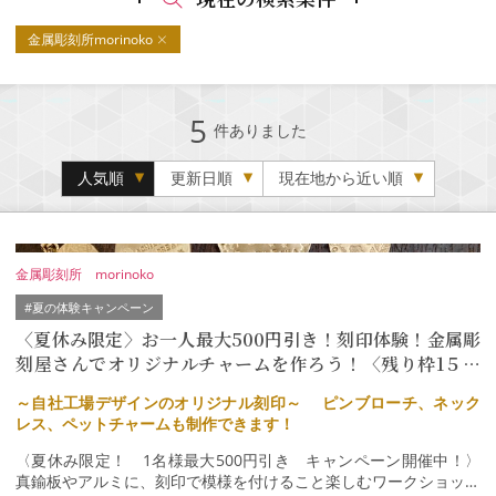
金属彫刻所morinoko
5
件ありました
人気順
更新日順
現在地から近い順
金属彫刻所 morinoko
#夏の体験キャンペーン
〈夏休み限定〉お一人最大500円引き！刻印体験！金属彫
刻屋さんでオリジナルチャームを作ろう！〈残り枠1５名
程！〉
～自社工場デザインのオリジナル刻印～ ピンブローチ、ネック
レス、ペットチャームも制作できます！
〈夏休み限定！ 1名様最大500円引き キャンペーン開催中！〉
真鍮板やアルミに、刻印で模様を付けること楽しむワークショップ