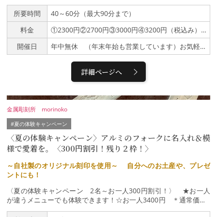
です。下記通常価格より300円～500円引きです。 ①アルミチャ
ーム（通常価格2800円）★1名様と大人のみ参加の体験は2500
所要時間
40～60分（最大90分まで）
円 お子様同伴のグループは2300円です（最大500円引き）②金メ
料金
①2300円②2700円③3000円④3200円（税込み）★①のみ、1名様と大人のみの体験は2500円
ッキプレート丸形＆ドーナツ型（通常価格3000円）③オリジナル
真鍮板チャーム＆猫、犬、花ピンブローチ（通常価格3300）☆そ
開催日
年中無休 （年末年始も営業しています）お気軽にお問い合わせください。
の他形の違いで追加料金有 ④だるま型（通常価格3500円）写真
にある真鍮板の形、すべてが人数分揃っていない場合もあります。
形にこだわりがある方は申し込みフォームにご記入下さい。制作は
詳細ページへ
創業９２年の中村金属彫刻所にて、古い道具や製品を見学しながら
工場の説明も行っています。伝統工芸体験で作るネームチャーム作
りは別メニューをご覧下さい。＊体験の詳細＊アルファベットの刻
印（サイズ3㎜と1.５㎜）と工場で製作したオリジナル刻印の体
金属彫刻所 morinoko
験。（加賀象嵌体験と同じ刻印を使います。）刻印はサイズが様々
で、小さい刻印から少し難しい刻印までお客様の手の力に合わせて
#夏の体験キャンペーン
セレクト、体験出来ます。＊90分を超えた場合は超過料金を頂き
〈夏の体験キャンペーン〉アルミのフォークに名入れ＆模
ます（見守りが必要なお子様がいるご家族での体験は例外です）＜
様で愛着を。〈300円割引！残り２枠！〉
工程＞①お好きなプレートを選び、スタッフと一緒に刻印を打つ練
習をします。★ドーナツ型、花のピンブローチは小さい刻印のみ使
～自社製のオリジナル刻印を使用～ 自分へのお土産や、プレゼ
用します★②デザインを考えます。③金槌で模様を付けます。メッ
ントにも！
キの入っていない真鍮プレートを選んだ場合、ヤスリ掛けをして完
成となります。よりモノづくりの楽しさを味わうことが出来ます！
〈夏の体験キャンペーン 2名～お一人300円割引！〉 ★お一人
女性講師が一緒に制作します。＊対象年齢４歳～80歳 ※小学生迄
が違うメニューでも体験できます！☆お一人3400円 ＊通常価格3
の方には保護者様の付き添いが必要です。４歳から体験可能です
700円 ＊ギフト包装は＋100円 ＊60分程度で制作出来るデザ
が、小学校中学年迄のお子様は保護者の方と一緒に制作していただ