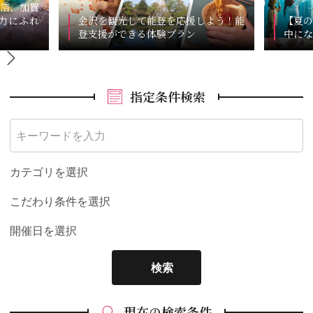
箔、加賀
力にふれ
金沢を観光して能登を応援しよう！能
【夏の
登支援ができる体験プラン
中にな
指定条件検索
カテゴリを選択
こだわり条件を選択
開催日を選択
検索
現在の検索条件