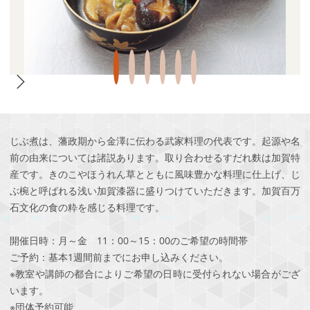
じぶ煮は、藩政期から金澤に伝わる武家料理の代表です。起源や名
前の由来については諸説あります。取り合わせるすだれ麩は加賀特
産です。きのこやほうれん草とともに風味豊かな料理に仕上げ、じ
ぶ椀と呼ばれる浅い加賀漆器に盛りつけていただきます。加賀百万
石文化の食の粋を感じる料理です。
開催日時：月～金 11：00～15：00のご希望の時間帯
ご予約：基本1週間前までにお申し込みください。
※教室や講師の都合によりご希望の日時に受付られない場合がござ
います。
※団体予約可能