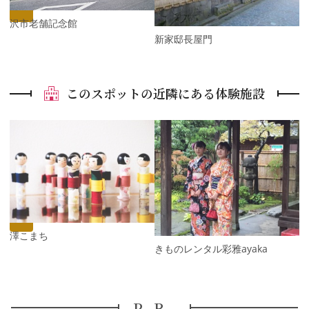
s
金沢市老舗記念館
新家邸長屋門
このスポットの近隣にある体験施設
P
r
e
N
v
e
i
x
o
t
u
s
金澤こまち
きものレンタル彩雅ayaka
PR