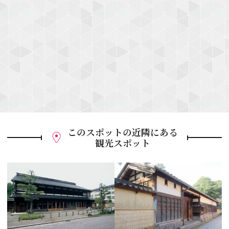
このスポットの近隣にある
観光スポット
P
r
e
N
v
e
i
x
o
t
u