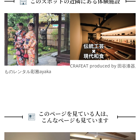
このスポットの近隣にある体験施設
P
r
e
N
v
e
i
x
o
t
u
s
CRAFEAT produced by 田谷漆器店
きものレンタル彩雅ayaka
このページを見ている人は、
こんなページも見ています