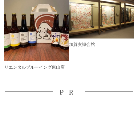
P
r
e
N
v
e
i
x
o
t
u
s
加賀友禅会館
オリエンタルブルーイング東山店
PR