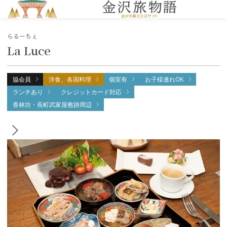
MENU
らるーちぇ
La Luce
協会員
洋食、各国料理
個室有
お子様連れOK
ランチあり
クレジットカード対応
香林坊・長町武家屋敷跡周辺