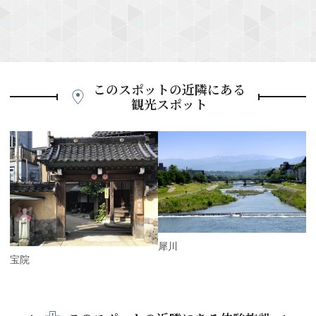
このスポットの近隣にある
観光スポット
P
r
e
N
v
e
i
x
o
t
u
s
犀川
雨宝院