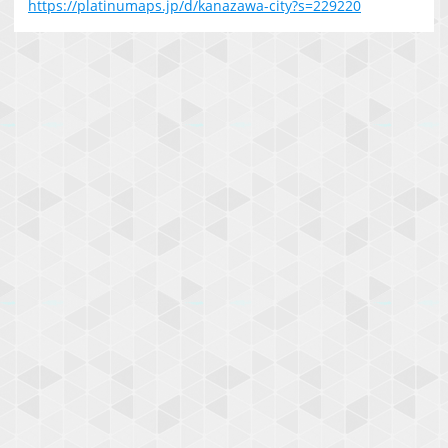
https://platinumaps.jp/d/kanazawa-city?s=229220