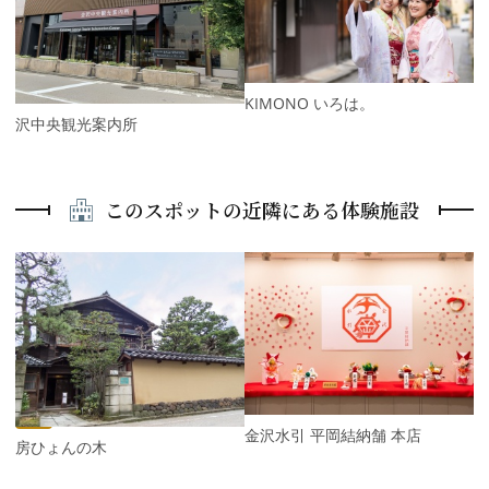
i
x
o
t
u
s
KIMONO いろは。
金沢中央観光案内所
このスポットの近隣にある体験施設
P
r
e
N
v
e
i
x
o
t
u
s
金沢水引 平岡結納舗 本店
工房ひょんの木