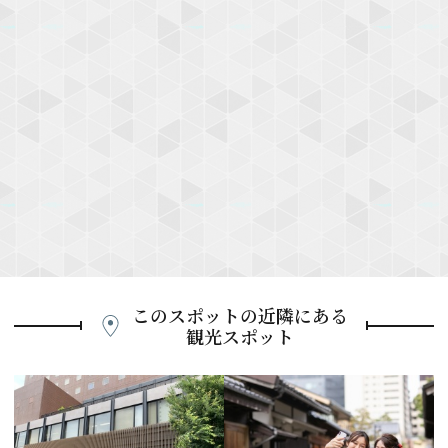
このスポットの近隣にある
観光スポット
P
r
e
N
v
e