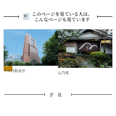
このページを見ている人は、
こんなページも見ています
P
r
e
N
v
e
i
x
o
t
u
s
ホテル日航金沢
山乃尾
PR