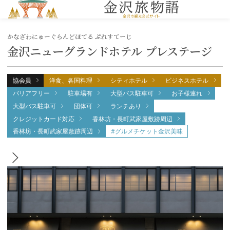
MENU
かなざわにゅーぐらんどほてる ぷれすてーじ
金沢ニューグランドホテル プレステージ
協会員
洋食、各国料理
シティホテル
ビジネスホテル
バリアフリー
駐車場有
大型バス駐車可
お子様連れ
大型バス駐車可
団体可
ランチあり
クレジットカード対応
香林坊・長町武家屋敷跡周辺
香林坊・長町武家屋敷跡周辺
#グルメチケット金沢美味